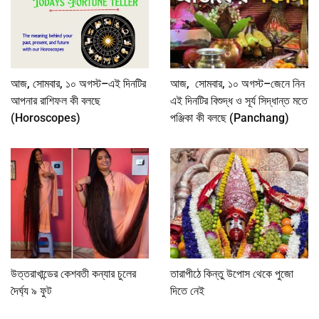
আজ, সোমবার, ১০ অগস্ট–এই দিনটির
আজ, সোমবার, ১০ অগস্ট–জেনে নিন
আপনার রাশিফল কী বলছে
এই দিনটির বিশুদ্ধ ও সূর্য সিদ্ধান্ত মতে
(Horoscopes)
পঞ্জিকা কী বলছে (Panchang)
উত্তরাখান্ডের কেশবতী কন্যার চুলের
তারাপীঠে কিন্তু উপোস থেকে পুজো
দৈর্ঘ্য ৯ ফুট
দিতে নেই