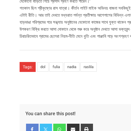
যেকোনো বাড়িতে গিয়ে প্রসাদ গ্রহণ করতে পারেন।’
গতকাল ছিল শ্রীকৃষ্ণের রাস যাত্রা। কীর্তন লাইট মাইক অভিনয় বাজনা সবকিছ
এটাই রীতি। আর তাই দেখতে মধ্যরাত পর্যন্ত প্রতীক্ষায় আশেপাশের বিভিন্ন এলা
হাড়ভাঙা পরিশ্রমের পরে সন্ধ্যায় অনুষ্ঠানের যেকোনো কাজের সাথে যুক্ত থাকেন
উপকরণ বিক্রি করতে আসা দোকানে থেকে শুরু করে অনুষ্ঠান দেখতে আসা ভক্তবৃন্দ
চিরাচরিতভাবে গ্রামের ছেলেরা নিয়ম-নীতি মেনে ধুতি এবং পাঞ্জাবি পড়ে অংশগ্র
Tags:
dol
fulia
nadia
raslila
You can share this post!