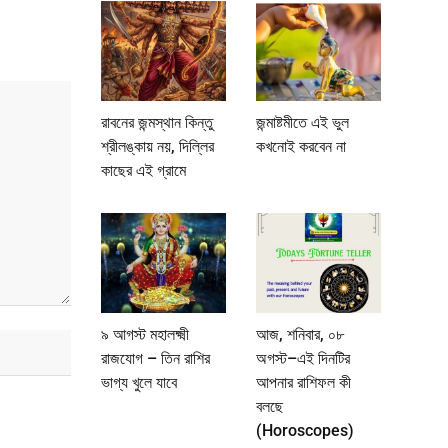
রাবনের জন্মস্থান কিন্তু
জন্মাষ্টমীতে এই ভুল
শ্রীলঙ্কায় নয়, দিল্লির
কখনোই করবেন না
কাছের এই গ্রামে
৯ আগস্ট মহালক্ষ্মী
আজ, শনিবার, ০৮
রাজযোগ – তিন রাশির
অগস্ট–এই দিনটির
ভাগ্য খুলে যাবে
আপনার রাশিফল কী
বলছে
(Horoscopes)