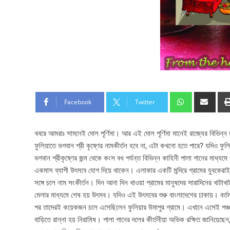
Facebook
Twitter
খবরে আমরাঃ সামনেই দোল পূর্ণিমা। আর এই দোল পূর্ণিমা মানেই রাজ্যের বিভিন্ন জা
ফুলিয়াতে ভগবান শ্রী কৃষ্ণের নামকীর্তন হবে না, এটা কখনো হতে পারে? যদিও ফুলিয়
ভগবান শ্রীকৃষ্ণের জন্ম থেকে কংস বধ পর্যন্ত বিভিন্ন কাহিনী পালা গানের মাধ্য
একমাস ব্যাপী উৎসবে যোগ দিয়ে থাকেন। এলাকার একটি মন্দিরে গ্রামের যুবকেরাই 
সঙ্গে চলে নাম সংকীর্তন। দিন আনা দিন খাওয়া গ্রামের মানুষদের সারাদিনের খাটাখ
মেলার মাধ্যমে শেষ হয় উৎসব। যদিও এই উৎসবের শুরু বাংলাদেশের ঢাকায়। বর্ত
পর তাদেরই কয়েকজন চলে এসেছিলেন ফুলিয়ার উমাপুর গ্রামে। এখানে এসেই পঞ্চব
বাড়িতে রান্না হয় নিরামিষ। পালা গানের দলের কীর্তনীয়া অভিক রক্ষিত জানিয়েছ