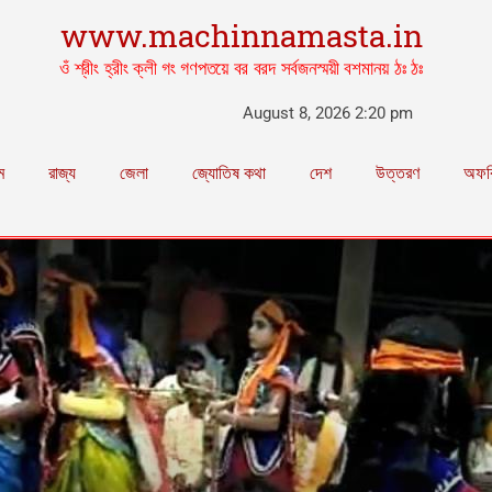
www.machinnamasta.in
ওঁ শ্রীং হ্রীং ক্লী গং গণপতয়ে বর বরদ সর্বজনস্ময়ী বশমানয় ঠঃ ঠঃ
August 8, 2026 2:20 pm
ম
রাজ্য
জেলা
জ্যোতিষ কথা
দেশ
উত্তরণ
অফব