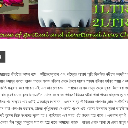
য়গায় কীর্তনের আসর বসে। শ্রীচৈতন্যদেব এবং অদ্বৈত আচার্য স্মৃতি বিজড়িত নদীয়ার নবদ্বীপ শ
ার উমাপুর গ্রামে ফাল্গুন মাসের প্রথম রবিবার থেকে চৈত্র মাসের প্রথম রবিবার পর্যন্ত প্রায় এক
মে প্রতি সন্ধ্যায় করে থাকেন এই এলাকার লোকজন। গ্রামের বয়স্ক মানুষ থেকে যুবক কিশোররা পর
রাধাকৃষ্ণ সেজে কৃষ্ণের জন্মলীলা থেকে কংস বধ পর্যন্ত বিভিন্ন ঘটনা পালা গানের মাধ্যমে তুল
াটনির পর সন্ধ্যের পরে এটাই একমাত্র বিনোদন। একমাস ব্যাপী বিভিন্ন পালাগান ,নাম সংকীর্তনের 
মান যারা পালাগান করছেন, তাদের পূর্বপুরুষেরা সেখানেই প্রথম এই ধরনের উৎসবের সূচনা করেছি
টি বৃক্ষের নিচে উৎসবের সূচনা হয়। প্রতিবছর এই সময় এই উৎসব হয়ে থাকে। একমাস ব্যাপী গ্
েন,মেলার দিন প্রচুর মানুষের সমাগম হয়ে থাকে আমাদের গ্রামে। বাইরে থেকে আসা যে কোন মানুষ গ