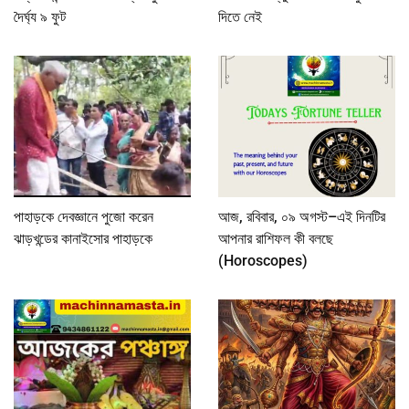
দৈর্ঘ্য ৯ ফুট
দিতে নেই
পাহাড়কে দেবজ্ঞানে পুজো করেন
আজ, রবিবার, ০৯ অগস্ট–এই দিনটির
ঝাড়খন্ডের কানাইসোর পাহাড়কে
আপনার রাশিফল কী বলছে
(Horoscopes)