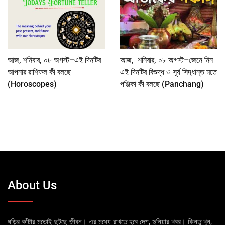
আজ, শনিবার, ০৮ অগস্ট–এই দিনটির
আজ, শনিবার, ০৮ অগস্ট–জেনে নিন
আপনার রাশিফল কী বলছে
এই দিনটির বিশুদ্ধ ও সূর্য সিদ্ধান্ত মতে
(Horoscopes)
পঞ্জিকা কী বলছে (Panchang)
About Us
ঘড়ির কাঁটার মতোই ছুটছে জীবন। এর মধ্যে রাখতে হবে দেশ, দুনিয়ার খবর। কিন্তু খুন,