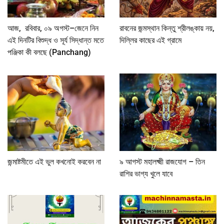
আজ, রবিবার, ০৯ অগস্ট–জেনে নিন
রাবনের জন্মস্থান কিন্তু শ্রীলঙ্কায় নয়,
এই দিনটির বিশুদ্ধ ও সূর্য সিদ্ধান্ত মতে
দিল্লির কাছের এই গ্রামে
পঞ্জিকা কী বলছে (Panchang)
জন্মাষ্টমীতে এই ভুল কখনোই করবেন না
৯ আগস্ট মহালক্ষ্মী রাজযোগ – তিন
রাশির ভাগ্য খুলে যাবে