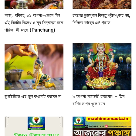
আজ, রবিবার, ০৯ অগস্ট–জেনে নিন
রাবনের জন্মস্থান কিন্তু শ্রীলঙ্কায় নয়,
এই দিনটির বিশুদ্ধ ও সূর্য সিদ্ধান্ত মতে
দিল্লির কাছের এই গ্রামে
পঞ্জিকা কী বলছে (Panchang)
জন্মাষ্টমীতে এই ভুল কখনোই করবেন না
৯ আগস্ট মহালক্ষ্মী রাজযোগ – তিন
রাশির ভাগ্য খুলে যাবে