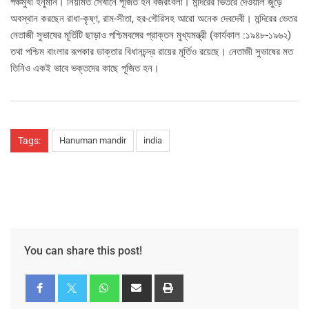
পঞ্চমুখী হনুমান। নিয়মিত সেখানে পূজিত হন বজরংবলী। মন্দিরের ভিতরে দেওয়াল জুড়ে
অবস্থান করছেন রাধা-কৃষ্ণ, রাম-সীতা, হর-গৌরিসহ আরো অনেক দেবদেবী। মন্দিরের ভেতর
নেতাজী সুভাষের মূর্তিটি ছাড়াও পশ্চিমবঙ্গের প্রাক্তন মুখ্যমন্ত্রী (কার্যকাল :১৯৪৮-১৯৬২)
তথা পশ্চিম বাংলার রূপকার ডাক্তার বিধানচন্দ্র রায়ের মূর্তিও রয়েছে। নেতাজী সুভাষের মত
তিনিও একই ভাবে ভক্তদের কাছে পূজিত হন।
Tags:
Hanuman mandir
india
You can share this post!