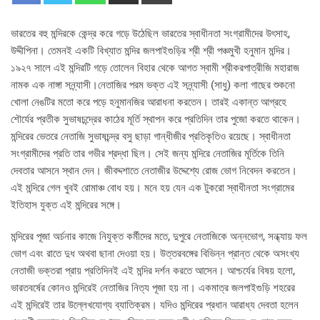
ভারতের বহু মন্দিরকে কেন্দ্র করে গড়ে উঠেছিল ভারতের স্বাধীনতা সংগ্রামীদের উৎসাহ,
উদ্দীপিনা। তেমনই একটি বিখ্যাত মন্দির জলপাইগুড়ির শ্রী শ্রী পঞ্চমুখী হনুমান মন্দির।
১৯২৭ সালে এই মন্দিরটি গড়ে তোলেন বিহার থেকে আগত স্বামী শ্রীকরপাত্রীজি মহারাজ
নামক এক নাঙ্গা সন্ন্যাসী।নেতাজির পরম ভক্ত এই সন্ন্যাসী (সাধু) কলা গাছের শুকনো
খোলা নেঙটির মতো করে পড়ে হনুমানজির আরাধনা করতেন। তারই একান্ত আগ্রহে
শৌর্যের প্রতীক সুভাষচন্দ্রের কাঠের মূর্তি স্থাপন করে প্রতিদিন তার পুজো করতে থাকেন।
মন্দিরের ভেতরে নেতাজি সুভাষচন্দ্র বসু ছাড়া গান্ধীজীর প্রতিকৃতিও রয়েছে। স্বাধীনতা
সংগ্রামীদের প্রতি তার গভীর শ্রদ্ধা ছিল। সেই জন্য মন্দিরে নেতাজির মূর্তিকে তিনি
দেবতার আসনে স্থান দেন। জীবদ্দশাতে নেতাজীর উদ্দেশ্যে রোজ ভোগ নিবেদন করতেন।
এই মন্দিরে গেল খুবই রোমাঞ্চ বোধ হয়। মনে হয় যেন এক টুকরো স্বাধীনতা সংগ্রামের
ইতিহাস যুক্ত এই মন্দিরের সঙ্গে।
মন্দিরের পূজা অর্চনার কাজে নিযুক্ত কর্মীদের মতে, দুপুরে নেতাজিকে অন্নভোগ, সন্ধ্যায় ফল
ভোগ এবং রাতে দুধ অথবা ছানা দেওয়া হয়। উত্তরবঙ্গের বিভিন্ন প্রান্ত থেকে অসংখ্য
নেতাজী ভক্তরা প্রায় প্রতিদিনই এই মন্দির দর্শন করতে আসেন। আশ্চর্যের বিষয় হলো,
ভারতবর্ষের কোনও মন্দিরেই নেতাজির নিত্য পূজা হয় না। একমাত্র জলপাইগুড়ি শহরের
এই মন্দিরেই তার উল্লেখযোগ্য ব্যাতিক্রম। যদিও মন্দিরের প্রধান আরাধ্য দেবতা হলেন