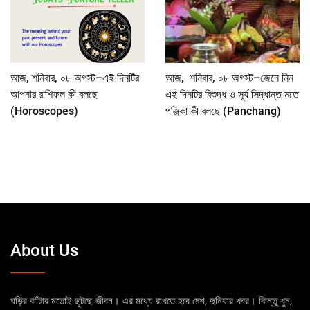
আজ, শনিবার, ০৮ অগস্ট–এই দিনটির
আজ, শনিবার, ০৮ অগস্ট–জেনে নিন
আপনার রাশিফল কী বলছে
এই দিনটির বিশুদ্ধ ও সূর্য সিদ্ধান্ত মতে
(Horoscopes)
পঞ্জিকা কী বলছে (Panchang)
About Us
ঘড়ির কাঁটার মতোই ছুটছে জীবন। এর মধ্যে রাখতে হবে দেশ, দুনিয়ার খবর। কিন্তু খুন,