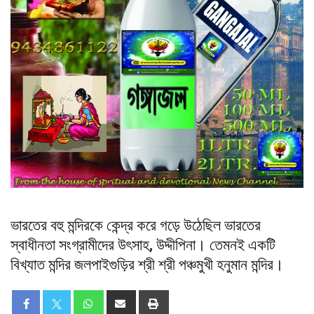
ভারতের বহু মন্দিরকে কেন্দ্র করে গড়ে উঠেছিল ভারতের
স্বাধীনতা সংগ্রামীদের উৎসাহ, উদ্দীপিনা। তেমনই একটি
বিখ্যাত মন্দির জলপাইগুড়ির শ্রী শ্রী পঞ্চমুখী হনুমান মন্দির।