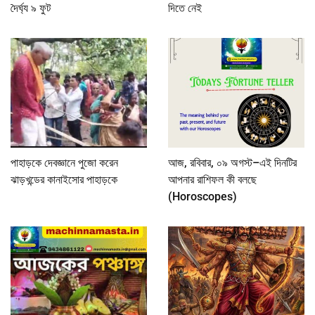
দৈর্ঘ্য ৯ ফুট
দিতে নেই
পাহাড়কে দেবজ্ঞানে পুজো করেন
আজ, রবিবার, ০৯ অগস্ট–এই দিনটির
ঝাড়খন্ডের কানাইসোর পাহাড়কে
আপনার রাশিফল কী বলছে
(Horoscopes)