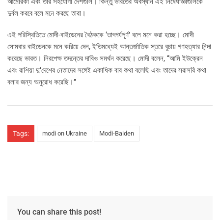
আমেরিকা এবং তার সহযোগী দেশগুলি। কিন্তু ভারতের অবস্থান এই নিষেধাজ্ঞাগুলিকে
দুর্বল করবে বলে মনে করছে তারা।
এই পরিস্থিতিতে মোদী-বাইডেনের বৈঠককে ‘তাৎপর্যপূর্ণ’ বলে মনে করা হচ্ছে। মোদী
সোমবার বাইডেনকে মনে করিয়ে দেন, ইতিমধ্যেই আন্তর্জাতিক স্তরে বুচায় গণহত্যার নিন্দা
করেছে ভারত। নিরপেক্ষ তদন্তের দাবিও সমর্থন করেছে। মোদী বলেন, ‘‘আমি ইউক্রেন
এবং রাশিয়া দু’দেশের নেতাদের সঙ্গেই একাধিক বার কথা বলেছি এবং তাদের সরাসরি কথা
বলার জন্য অনুরোধ করেছি।’’
Tags:
modi on Ukraine
Modi-Baiden
You can share this post!