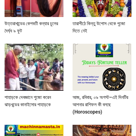
উত্তরাখান্ডের কেশবতী কন্যার চুলের
তারাপীঠে কিন্তু উপোস থেকে পুজো
দৈর্ঘ্য ৯ ফুট
দিতে নেই
পাহাড়কে দেবজ্ঞানে পুজো করেন
আজ, রবিবার, ০৯ অগস্ট–এই দিনটির
ঝাড়খন্ডের কানাইসোর পাহাড়কে
আপনার রাশিফল কী বলছে
(Horoscopes)