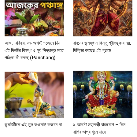
আজ, রবিবার, ০৯ অগস্ট–জেনে নিন
রাবনের জন্মস্থান কিন্তু শ্রীলঙ্কায় নয়,
এই দিনটির বিশুদ্ধ ও সূর্য সিদ্ধান্ত মতে
দিল্লির কাছের এই গ্রামে
পঞ্জিকা কী বলছে (Panchang)
জন্মাষ্টমীতে এই ভুল কখনোই করবেন না
৯ আগস্ট মহালক্ষ্মী রাজযোগ – তিন
রাশির ভাগ্য খুলে যাবে