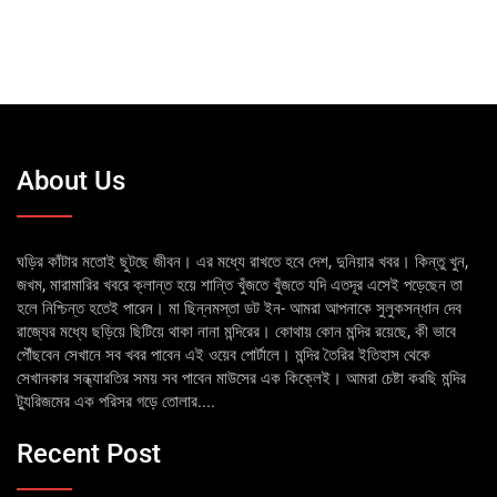
About Us
ঘড়ির কাঁটার মতোই ছুটছে জীবন। এর মধ্যে রাখতে হবে দেশ, দুনিয়ার খবর। কিন্তু খুন,
জখম, মারামারির খবরে ক্লান্ত হয়ে শান্তি খুঁজতে খুঁজতে যদি এতদূর এসেই পড়েছেন তা
হলে নিশ্চিন্ত হতেই পারেন। মা ছিন্নমস্তা ডট ইন- আমরা আপনাকে সুলুকসন্ধান দেব
রাজ্যের মধ্যে ছড়িয়ে ছিটিয়ে থাকা নানা মন্দিরের। কোথায় কোন মন্দির রয়েছে, কী ভাবে
পৌঁছবেন সেখানে সব খবর পাবেন এই ওয়েব পোর্টালে। মন্দির তৈরির ইতিহাস থেকে
সেখানকার সন্ধ্যারতির সময় সব পাবেন মাউসের এক কিক্লেই। আমরা চেষ্টা করছি মন্দির
ট্যুরিজমের এক পরিসর গড়ে তোলার....
Recent Post