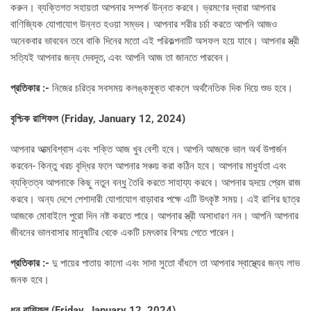
করুন। ব্যক্তিগত সহায়তা আপনার সম্পর্ক উন্নত করবে। ভ্রমণের দ্বারা আপনার
বাণিজ্যিক যোগাযোগ উন্নত হওয়া সম্ভব। আপনার শরীর চর্চা করতে আপনি আজও
অনেকবার ভাববেন তবে বাকি দিনের মতো এই পরিকল্পনাটি অসফল হয়ে যাবে। আপনার স্ত্রী
সত্যিই আপনার জন্য দেবদূত, এবং আপনি আজ তা জানতে পারবেন।
প্রতিকার :-
নিজের চরিত্র সবসময় কলঙ্কমুক্ত থাকলে অর্থনৈতিক দিক দিয়ে শুভ হবে।
বৃশ্চিক রাশিফল (
Friday, January 12, 2024)
আপনার আত্মবিশ্বাস এবং শক্তি আজ খুব বেশী হবে। আপনি আজকে ভাল অর্থ উপার্জন
করবেন- কিন্তু খরচ বৃদ্ধির ফলে আপনার সঞ্চয় করা কঠিন হবে। আপনার মাধুর্যতা এবং
ব্যক্তিত্ব আপনাকে কিছু নতুন বন্ধু তৈরি করতে সাহায্য করবে। আপনার হৃদয়ে প্রেম রাজ
করবে। অন্য দেশে পেশাদারী যোগাযোগ বাড়াবার পক্ষে এটি উৎকৃষ্ট সময়। এই রাশির ছাত্র
আজকে মোবাইলে পুরো দিন নষ্ট করতে পারে। আপনার স্ত্রী অসাধারণ নন। আপনি আপনার
জীবনের ভালবাসার মানুষটির থেকে একটি চমৎকার বিস্ময় পেতে পারেন।
প্রতিকার :-
দু পায়ের পাতায় কালো এবং সাদা সুতো বাঁধলে তা আপনার স্বাস্থ্যের জন্য লাভ
জনক হবে।
ধনু রাশিফল (
Friday, January 12, 2024)