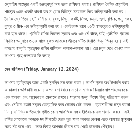
জ্যোতিষ শাস্ত্রের একটি গুরুত্বপূর্ণ অঙ্গ হলো রাশিফল গণনা। রাশিফল বৈদিক জ্যোতিষ
শাস্ত্রের এমন একটি ধারণা যার মাধ্যমে বিভিন্ন সময়কাল নিয়ে ভবিষ্যৎবাণী করা হয়।
বৈদিক জ্যোতিষে ১২টি রাশি-মেষ, বৃষভ, মিথুন, কর্কট, সিংহ, কন্যা, তুলা, বৃশ্চিক, ধনু, মকর,
কুম্ভ ও মীন- এর ভবিষ্যদ্বাণী করা হয়। একইরকম ভাবে ২৩টি নক্ষত্রেরও ভবিষ্যদ্বাণী
করা হয়ে থাকে। প্রতিটি রাশির নিজস্ব স্বভাব এবং গুন-ধর্ম থাকে, তাই প্রতিদিন গ্রহের
স্থিতির অনুসারে তাদের সাথে যুক্ত জাতকের জীবনে ঘটিত স্থিতি ভিন্ন-ভিন্ন হয়। এই
কারণের জন্যই প্রত্যেক রাশির রাশিফল আলাদা-আলাদা হয়। তো চলুন দেখে নেওয়া যাক
আপনার গ্রহ-নক্ষত্ররা কি বলছে
মেষ রাশিফল (
Friday, January 12, 2024)
আপনার ব্যক্তিত্ব আজ একটি সুগন্ধি মত কাজ করবে। আপনি দ্রুত অর্থ উপার্জন করার
আকাঙ্ক্ষার অধিকারী হবেন। আপনার পরিবারের সাথে সামাজিক ক্রিয়াকলাপ প্রত্যেককে
এক হালকা এবং আনন্দদায়ক মেজাজে রাখবে। সন্ধ্যার জন্য বিশেষ কিছু পরিকল্পনা করুন
এবং সেটিকে যতটা সম্ভব রোম্যান্টিক করে তোলার চেষ্টা করুন। ব্যবসায়ীদের জন্য ভালো
দিন। বাণিজ্যিক উদ্দেশ্যে গৃহীত কোন আকস্মিক সফর ইতিবাচক ফল প্রদান করবে। এই
রাশির লোকেদের আজকে মদ সিগারেট থেকে দূরে থাকা দরকার কেননা এতে আপনার মূল্যবান
সময় নষ্ট হতে পারে। আজ বিবাহ আপনার জীবনে তার শ্রেষ্ঠ জায়গায় পৌঁছাবে।