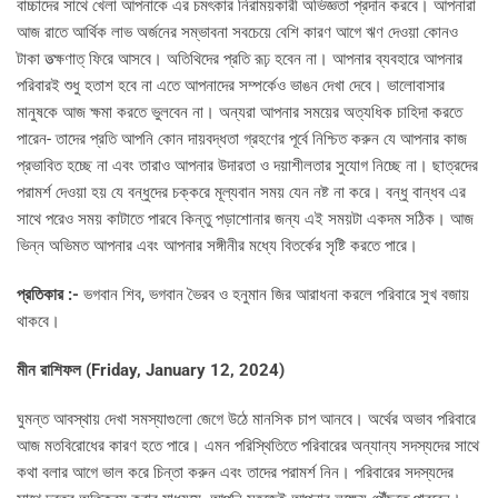
বাচ্চাদের সাথে খেলা আপনাকে এর চমৎকার নিরাময়কারী অভিজ্ঞতা প্রদান করবে। আপনারা
আজ রাতে আর্থিক লাভ অর্জনের সম্ভাবনা সবচেয়ে বেশি কারণ আগে ঋণ দেওয়া কোনও
টাকা তত্ক্ষণাত্ ফিরে আসবে। অতিথিদের প্রতি রূঢ় হবেন না। আপনার ব্যবহারে আপনার
পরিবারই শুধু হতাশ হবে না এতে আপনাদের সম্পর্কেও ভাঙন দেখা দেবে। ভালোবাসার
মানুষকে আজ ক্ষমা করতে ভুলবেন না। অন্যরা আপনার সময়ের অত্যধিক চাহিদা করতে
পারেন- তাদের প্রতি আপনি কোন দায়বদ্ধতা গ্রহণের পূর্বে নিশ্চিত করুন যে আপনার কাজ
প্রভাবিত হচ্ছে না এবং তারাও আপনার উদারতা ও দয়াশীলতার সুযোগ নিচ্ছে না। ছাত্রদের
পরামর্শ দেওয়া হয় যে বন্ধুদের চক্করে মূল্যবান সময় যেন নষ্ট না করে। বন্ধু বান্ধব এর
সাথে পরেও সময় কাটাতে পারবে কিন্তু পড়াশোনার জন্য এই সময়টা একদম সঠিক। আজ
ভিন্ন অভিমত আপনার এবং আপনার সঙ্গীনীর মধ্যে বিতর্কের সৃষ্টি করতে পারে।
প্রতিকার :-
ভগবান শিব, ভগবান ভৈরব ও হনুমান জির আরাধনা করলে পরিবারে সুখ বজায়
থাকবে।
মীন রাশিফল (
Friday, January 12, 2024)
ঘুমন্ত আবস্থায় দেখা সমস্যাগুলো জেগে উঠে মানসিক চাপ আনবে। অর্থের অভাব পরিবারে
আজ মতবিরোধের কারণ হতে পারে। এমন পরিস্থিতিতে পরিবারের অন্যান্য সদস্যদের সাথে
কথা বলার আগে ভাল করে চিন্তা করুন এবং তাদের পরামর্শ নিন। পরিবারের সদস্যদের