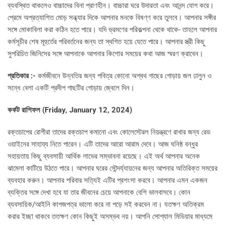
ব্যবস্থিত থাকলেও বাচ্চাদের বিনা প্রাণহীন। বাচ্চারা ঘরে উদারতা এবং আনন্দ যোগ করে।
প্রেমে অপ্রত্যাশিত মোড় সন্ধ্যার দিকে আপনার মনকে বিষণ্ণ করে তুলবে। আপনার সঙ্গীর
সঙ্গে মোকাবিলা করা কঠিন হতে পারে। যদি ভ্রমণের পরিকল্পনা থেকে থাকে- তাহলে আপনার
কর্মসূচীর শেষ মূহুর্তের পরিবর্তনের জন্য তা স্থগিত হয়ে যেতে পারে। আপনার স্ত্রী কিছু
সুপরিচিত জিনিসের সঙ্গে আপনাকে আপনার কিশোর সময়ের কথা আজ স্মরণ ক্রাবেন।
প্রতিকার :-
কর্মজীবনে উন্নতির জন্য পবিত্র কোনো অশ্বথ গাছের গোড়ায় জল ঢালুন ও
সন্ধে বেলা একটি প্রদীপ গাছটির গোড়ায় জ্বেলে দিন।
কর্কট রাশিফল (
Friday, January 12, 2024)
রক্তচাপের রোগীরা তাদের রক্তচাপ কমানো এবং কোলেস্টেরল নিয়ন্ত্রণে রাখার জন্য রেড
ওয়াইনের সাহায্য নিতে পারেন। এটি তাদের আরো আরাম দেবে। আজ ঘনিষ্ঠ বন্ধুর
সহায়তায় কিছু ব্যবসায়ী আর্থিক লাভের সম্ভাবনা রয়েছে। এই অর্থ আপনার অনেক
ঝামেলা কাটিয়ে উঠতে পারে। আপনার ঘরের সৌন্দর্য্যায়নের জন্য আপনার অতিরিক্ত সময়ের
ব্যবহার করুন। আপনার পরিবার সত্যিই এটির প্রশংসা করবে। আপনার এমন একজন
ব্যক্তির সঙ্গে দেখা হবে যা তার জীবনের চেয়ে আপনাকে বেশি ভালবাসবে। কোন
ব্যবসায়িক/আইনি কাগজপত্র ভালো করে না পড়ে সই করবেন না। যতক্ষণ অতিক্রম
করার ইচ্ছা থাকবে ততক্ষণ কোন কিছুই অসম্ভব নয়। আপনি সোশ্যাল মিডিয়ার মাধ্যমে