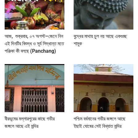
আজ, শুক্রবার, ০৭ অগস্ট–জেনে নিন
বুদ্ধের মাথায় চুল নয় আছে একগুচ্ছ
এই দিনটির বিশুদ্ধ ও সূর্য সিদ্ধান্ত মতে
শামুক
পঞ্জিকা কী বলছে (Panchang)
বীরভূমের মল্লারপুরের কাছে গভীর
পশ্চিম বর্ধমানের গভীর জঙ্গলে আছে
জঙ্গলে আছে এই মন্দির
ইছাই ঘোষের সেই বিখ্যাত মন্দির