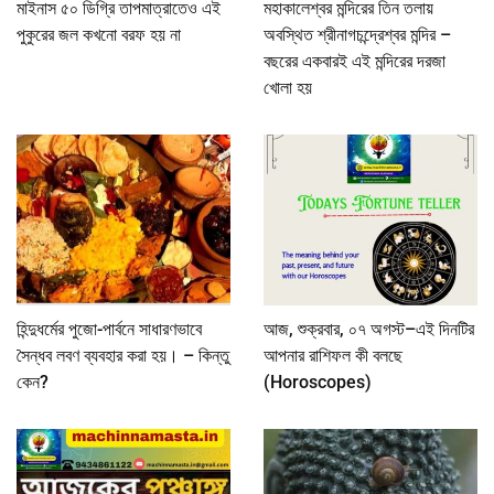
মাইনাস ৫০ ডিগ্রি তাপমাত্রাতেও এই
মহাকালেশ্বর মন্দিরের তিন তলায়
পুকুরের জল কখনো বরফ হয় না
অবস্থিত শ্রীনাগচন্দ্রেশ্বর মন্দির –
বছরের একবারই এই মন্দিরের দরজা
খোলা হয়
হিন্দুধর্মের পুজো-পার্বনে সাধারণভাবে
আজ, শুক্রবার, ০৭ অগস্ট–এই দিনটির
সৈন্ধব লবণ ব্যবহার করা হয়। – কিন্তু
আপনার রাশিফল কী বলছে
কেন?
(Horoscopes)