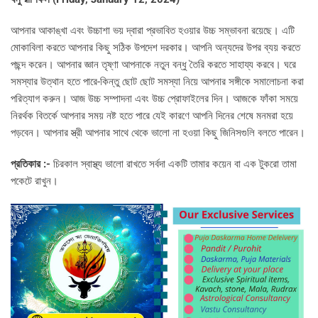
আপনার আকাঙ্খা এবং উচ্চাশা ভয় দ্বারা প্রভাবিত হওয়ার উচ্চ সম্ভাবনা রয়েছে। এটি
মোকাবিলা করতে আপনার কিছু সঠিক উপদেশ দরকার। আপনি অন্যদের উপর ব্যয় করতে
পছন্দ করেন। আপনার জ্ঞান তৃষ্ণা আপনাকে নতুন বন্ধু তৈরি করতে সাহায্য করবে। ঘরে
সমস্যার উত্থান হতে পারে-কিন্তু ছোট ছোট সমস্যা নিয়ে আপনার সঙ্গীকে সমালোচনা করা
পরিত্যাগ করুন। আজ উচ্চ সম্পাদনা এবং উচ্চ প্রোফাইলের দিন। আজকে ফাঁকা সময়ে
নিরর্থক বিতর্কে আপনার সময় নষ্ট হতে পারে যেই কারণে আপনি দিনের শেষে মনমরা হয়ে
পড়বেন। আপনার স্ত্রী আপনার সাথে থেকে ভালো না হওয়া কিছু জিনিসগুলি বলতে পারেন।
প্রতিকার :-
চিরকাল স্বাস্থ্য ভালো রাখতে সর্বদা একটি তামার কয়েন বা এক টুকরো তামা
পকেটে রাখুন।