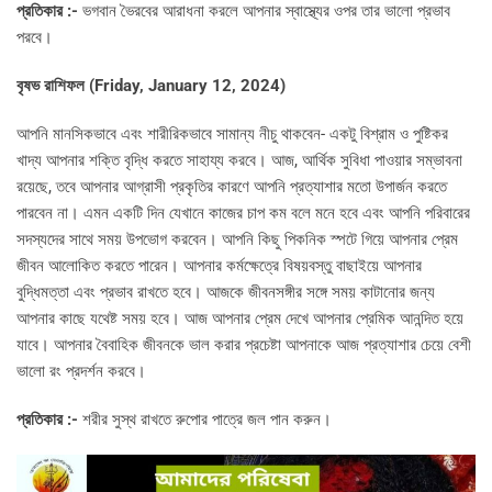
প্রতিকার :-
ভগবান ভৈরবের আরাধনা করলে আপনার স্বাস্থ্যের ওপর তার ভালো প্রভাব
পরবে।
বৃষভ রাশিফল (
Friday, January 12, 2024)
আপনি মানসিকভাবে এবং শারীরিকভাবে সামান্য নীচু থাকবেন- একটু বিশ্রাম ও পুষ্টিকর
খাদ্য আপনার শক্তি বৃদ্ধি করতে সাহায্য করবে। আজ, আর্থিক সুবিধা পাওয়ার সম্ভাবনা
রয়েছে, তবে আপনার আগ্রাসী প্রকৃতির কারণে আপনি প্রত্যাশার মতো উপার্জন করতে
পারবেন না। এমন একটি দিন যেখানে কাজের চাপ কম বলে মনে হবে এবং আপনি পরিবারের
সদস্যদের সাথে সময় উপভোগ করবেন। আপনি কিছু পিকনিক স্পটে গিয়ে আপনার প্রেম
জীবন আলোকিত করতে পারেন। আপনার কর্মক্ষেত্রে বিষয়বস্তু বাছাইয়ে আপনার
বুদ্ধিমত্তা এবং প্রভাব রাখতে হবে। আজকে জীবনসঙ্গীর সঙ্গে সময় কাটানোর জন্য
আপনার কাছে যথেষ্ট সময় হবে। আজ আপনার প্রেম দেখে আপনার প্রেমিক আনন্দিত হয়ে
যাবে। আপনার বৈবাহিক জীবনকে ভাল করার প্রচেষ্টা আপনাকে আজ প্রত্যাশার চেয়ে বেশী
ভালো রং প্রদর্শন করবে।
প্রতিকার :-
শরীর সুস্থ রাখতে রুপোর পাত্রে জল পান করুন।