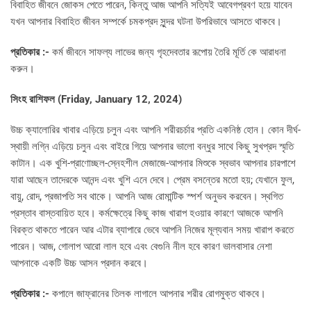
বিবাহিত জীবনে জোকস পেতে পারেন, কিন্তু আজ আপনি সত্যিই আবেগপ্রবণ হয়ে যাবেন
যখন আপনার বিবাহিত জীবন সম্পর্কে চমকপ্রদ সুন্দর ঘটনা উপরিভাবে আসতে থাকবে।
প্রতিকার :-
কর্ম জীবনে সাফল্য লাভের জন্য গৃহদেবতার রূপোয় তৈরি মূর্তি কে আরাধনা
করুন।
সিংহ রাশিফল (
Friday, January 12, 2024)
উচ্চ ক্যালোরির খাবার এড়িয়ে চলুন এবং আপনি শরীরচর্চার প্রতি একনিষ্ঠ হোন। কোন দীর্ঘ-
স্থায়ী লগ্নি এড়িয়ে চলুন এবং বাইরে গিয়ে আপনার ভালো বন্ধুর সাথে কিছু সুখপ্রদ স্মৃতি
কাটান। এক খুশি-প্রাণোচ্ছল-স্নেহশীল মেজাজে-আপনার মিশুকে স্বভাব আপনার চারপাশে
যারা আছেন তাদেরকে আনন্দ এবং খুশি এনে দেবে। প্রেম বসন্তের মতো হয়; যেখানে ফুল,
বায়ু, রোদ, প্রজাপতি সব থাকে। আপনি আজ রোমান্টিক স্পর্শ অনুভব করবেন। স্থগিত
প্রস্তাব বাস্তবায়িত হবে। কর্মক্ষেত্রে কিছু কাজ খারাপ হওয়ার কারণে আজকে আপনি
বিরক্ত থাকতে পারেন আর এটার ব্যাপারে ভেবে আপনি নিজের মূল্যবান সময় খারাপ করতে
পারেন। আজ, গোলাপ আরো লাল হবে এবং বেগুনি নীল হবে কারণ ভালবাসার নেশা
আপনাকে একটি উচ্চ আসন প্রদান করবে।
প্রতিকার :-
কপালে জাফ্রানের তিলক লাগালে আপনার শরীর রোগমুক্ত থাকবে।