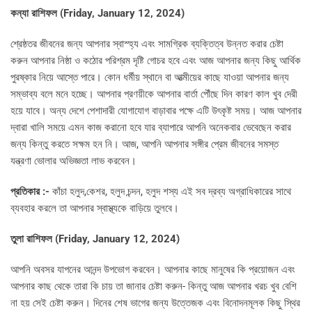
কন্যা রাশিফল (
Friday, January 12, 2024)
শ্রেষ্ঠতর জীবনের জন্য আপনার স্বাস্হ্য এবং সামগ্রিক ব্যক্তিত্ব উন্নত করার চেষ্টা
করুন আপনার নিষ্ঠা ও কঠোর পরিশ্রম দৃষ্টি গোচর হবে এবং আজ আপনার জন্য কিছু আর্থিক
পুরষ্কার নিয়ে আস্তে পারে। কোন ধর্মীয় স্থানে বা আত্মীয়ের কাছে যাওয়া আপনার জন্য
সম্ভাব্য বলে মনে হচ্ছে। আপনার প্রণয়ীকে আপনার বার্তা পৌঁছে দিন কারণ কাল খুব দেরী
হয়ে যাবে। অন্য দেশে পেশাদারী যোগাযোগ বাড়াবার পক্ষে এটি উৎকৃষ্ট সময়। আজ আপনার
দ্বারা খালি সময়ে এমন কাজ করানো হবে যার ব্যাপারে আপনি অনেকবার ভেবেছেন করার
জন্য কিন্তু করতে সক্ষম হন নি। আজ, আপনি আপনার সঙ্গীর প্রেম জীবনের সমস্ত
যন্ত্রণা ভোলার অভিজ্ঞতা লাভ করবেন।
প্রতিকার :-
কাঁচা হলুদ,কেশর, হলুদ চন্দন, হলুদ শস্য এই সব দ্রব্য অগ্রাধিকারের সাথে
ব্যবহার করলে তা আপনার স্বাস্থ্যকে বাড়িয়ে তুলবে।
তুলা রাশিফল (
Friday, January 12, 2024)
আপনি অবসর যাপনের আনন্দ উপভোগ করবেন। আপনার কাছে মানুষের কি প্রয়োজন এবং
আপনার কাছ থেকে তারা কি চায় তা জানার চেষ্টা করুন- কিন্তু আজ আপনার খরচ খুব বেশি
না হয় সেই চেষ্টা করুন। দিনের শেষ ভাগের জন্য উত্তেজক এবং বিনোদনমূলক কিছু স্থির