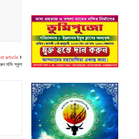
xt article
ুন মর্নিং স্কুল