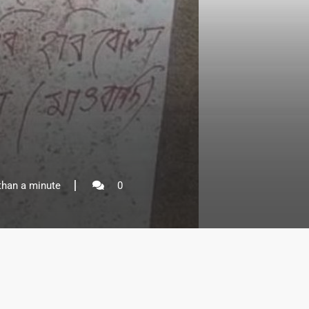
than a minute
0