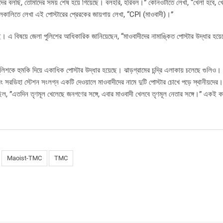
 তাঁদের বলছি, তোমাদের সময় শেষ হয়ে গিয়েছে। বলহরি, হরিবল।” কোনওটাতে লেখা, “খেলা হবে, 
লিতে লেখা এই পোস্টারের প্রেরকের জায়গায় লেখা, “CPI (মাওবাদী)।”
ছে। এ বিষয়ে জেলা পুলিশের আধিকারিক জানিয়েছেন, “মাওবাদীদের নামাঙ্কিত পোস্টার উদ্ধার হয়
লিশকে হুমকি দিয়ে একাধিক পোস্টার উদ্ধার হয়েছে। ঝাড়গ্রামের চন্দ্রি এলাকায় চলেছে গুলিও
ং সরডিহা স্টেশন সংলগ্ন একটি দেওয়ালে মাওবাদীদের নামে দুটি পোস্টার চোখে পড়ে স্থানীয়দের
ছিল, ”এতদিন তৃণমূল খেলেছে জনগণের সঙ্গে, এবার মাওবাদী খেলবে তৃণমূল নেতার সঙ্গে।” একই ক
Maoist-TMC
TMC