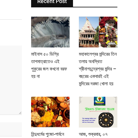
Recent Post
মাইনাস ৫০ ডিগ্রি
মহাকালেশ্বর মন্দিরের তিন
তাপমাত্রাতেও এই
তলায় অবস্থিত
পুকুরের জল কখনো বরফ
শ্রীনাগচন্দ্রেশ্বর মন্দির –
হয় না
বছরের একবারই এই
মন্দিরের দরজা খোলা হয়
হিন্দুধর্মের পুজো-পার্বনে
আজ, শুক্রবার, ০৭