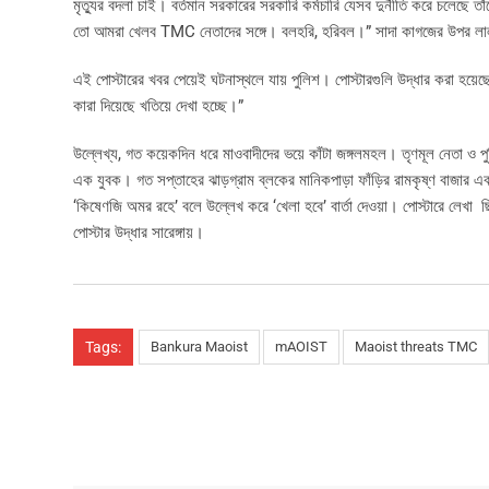
মৃত্যুর বদলা চাই। বর্তমান সরকারের সরকারি কর্মচারি যেসব দুর্নীতি করে চলেছে
তো আমরা খেলব TMC নেতাদের সঙ্গে। বলহরি, হরিবল।” সাদা কাগজের উপর লালকা
এই পোস্টারের খবর পেয়েই ঘটনাস্থলে যায় পুলিশ। পোস্টারগুলি উদ্ধার করা হয়ে
কারা দিয়েছে খতিয়ে দেখা হচ্ছে।”
উল্লেখ্য, গত কয়েকদিন ধরে মাওবাদীদের ভয়ে কাঁটা জঙ্গলমহল। তৃণমূল নেতা ও পু
এক যুবক। গত সপ্তাহের ঝাড়গ্রাম ব্লকের মানিকপাড়া ফাঁড়ির রামকৃষ্ণ বাজার এব
‘কিষেণজি অমর রহে’ বলে উল্লেখ করে ‘খেলা হবে’ বার্তা দেওয়া। পোস্টারে লেখা 
পোস্টার উদ্ধার সারেঙ্গায়।
Tags:
Bankura Maoist
mAOIST
Maoist threats TMC