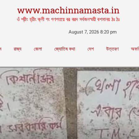
www.machinnamasta.in
ওঁ শ্রীং হ্রীং ক্লী গং গণপতয়ে বর বরদ সর্বজনস্ময়ী বশমানয় ঠঃ ঠঃ
August 7, 2026 8:20 pm
ম
রাজ্য
জেলা
জ্যোতিষ কথা
দেশ
উত্তরণ
অফব