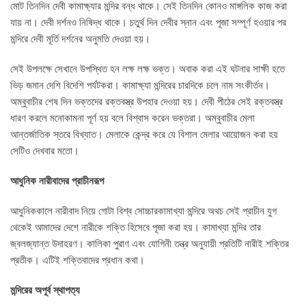
মোট তিনদিন দেবী কামাক্ষ্যার মন্দির বন্ধ থাকে। সেই তিনদিন কোনও মাঙ্গলিক কাজ করা
যায় না। দেবী দর্শনও নিষিদ্ধ থাকে। চতুর্থ দিন দেবীর স্নান এবং পূজা সম্পূর্ণ হওয়ার পর
মন্দিরে দেবী মূর্তি দর্শনের অনুমতি দেওয়া হয়।
সেই উপলক্ষে সেখানে উপস্থিত হন লক্ষ লক্ষ ভক্ত। অবাক করা এই ঘটনার সাক্ষী হতে
ভিড় জমান দেশি বিদেশি পর্যটকরা। কামাক্ষ্যা মন্দিরের চারদিকে চলে নাম সংকীর্তন।
অম্বুবাচীর শেষ দিন ভক্তদের রক্তবস্ত্র উপহার দেওয়া হয়। দেবী পীঠের সেই রক্তবস্ত্র
ধারণ করলে মনোকামনা পূর্ণ হয় বলে বিশ্বাস করেন ভক্তরা। অম্বুবাচীর মেলা
আন্তর্জাতিক স্তরে বিখ্যাত। মেলাকে কেন্দ্র করে যে বিশাল মেলার আয়োজন করা হয়
সেটিও দেখবার মতো।
​আধুনিক নারীবাদের প্রাচীনরূপ
আধুনিককালে নারীবাদ নিয়ে গোটা বিশ্ব সোচ্চারকামাখ্যা মন্দিরে অথচ সেই প্রাচীন যুগ
থেকেই আমাদের দেশে নারীকে শক্তি হিসেবে পূজা করা হয়। কামাখ্যা মন্দির তার
জ্বলজ্যান্ত উদাহরণ। কালিকা পুরাণ এবং যোগিনী তন্ত্র অনুযায়ী প্রতিটি নারীই শক্তির
প্রতীক। এটিই শক্তিবাদের প্রধান কথা।
​মন্দিরের অপূর্ব স্থাপত্য