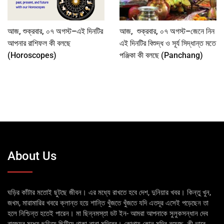
আজ, শুক্রবার, ০৭ অগস্ট–এই দিনটির
আজ, শুক্রবার, ০৭ অগস্ট–জেনে নিন
আপনার রাশিফল কী বলছে
এই দিনটির বিশুদ্ধ ও সূর্য সিদ্ধান্ত মতে
(Horoscopes)
পঞ্জিকা কী বলছে (Panchang)
About Us
ঘড়ির কাঁটার মতোই ছুটছে জীবন। এর মধ্যে রাখতে হবে দেশ, দুনিয়ার খবর। কিন্তু খুন,
জখম, মারামারির খবরে ক্লান্ত হয়ে শান্তি খুঁজতে খুঁজতে যদি এতদূর এসেই পড়েছেন তা
হলে নিশ্চিন্ত হতেই পারেন। মা ছিন্নমস্তা ডট ইন- আমরা আপনাকে সুলুকসন্ধান দেব