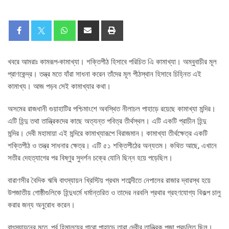
খবরে আমরাঃ কামরূপ-কামাখ্যা। শক্তিপীঠ হিসাবে পরিচিত এি কামাখ্যা। অম্বুবাচীর মূল
প্রাণকেন্দ্র। তন্ত্র মতে যাঁরা সাধনা করেন তাঁদের মূল পীঠস্থান হিসাবে চিহ্নিত এই
কামাখ্য। আজ পড়ব সেই কামাখ্যার কথা।
অসমের রাজধানী গুয়াহাটির পশ্চিমাংশে অবস্থিত নীলাচল পাহাড়ে রয়েছে কামাখ্যা মন্দির।
এটি হিন্দু তথা তান্ত্রিকদের কাছে অত্যন্ত পবিত্র তীর্থস্থল। এটি একটি প্রাচীন হিন্দু
মন্দির। দেবী মহামায়া এই মন্দিরে কামাখ্যারূপে বিরাজমান। কামাখ্যা তীর্থক্ষেত্র একটি
শক্তিপীঠ ও তন্ত্র সাধনার ক্ষেত্র। এটি ৫১ শক্তিপীঠের অন্যতম। কথিত আছে, এখানে
সতীর দেহত্যাগের পর বিষ্ণুর সুদর্শন চক্রে যোনি ছিন্ন হয়ে পড়েছিল।
বারাণসীর বৈদিক ঋষি বাৎস্যায়ন খ্রিস্টিয় প্রথম শতাব্দীতে নেপালের রাজার দ্বারস্থ হয়ে
উপজাতীয় গোষ্ঠীগুলিকে হিন্দুধর্মে ধর্মান্তরিত ও তাদের নরবলি প্রথার গ্রহণযোগ্য বিকল্প চালু
করার জন্য অনুরোধ করেন।
বাৎস্যায়নের মতে, পূর্ব হিমালয়ের গারো পাহাড়ে তারা দেবীর তান্ত্রিক পূজা প্রচলিত ছিল।