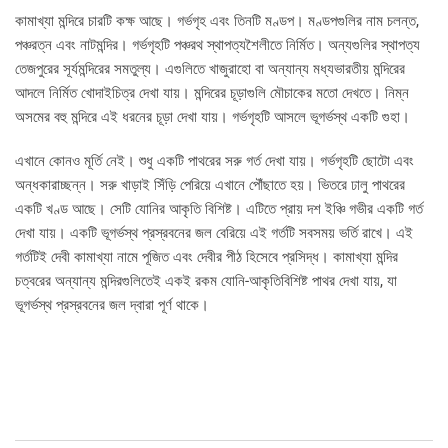
কামাখ্যা মন্দিরে চারটি কক্ষ আছে। গর্ভগৃহ এবং তিনটি মণ্ডপ। মণ্ডপগুলির নাম চলন্ত,
পঞ্চরত্ন এবং নাটমন্দির। গর্ভগৃহটি পঞ্চরথ স্থাপত্যশৈলীতে নির্মিত। অন্যগুলির স্থাপত্য
তেজপুরের সূর্যমন্দিরের সমতুল্য। এগুলিতে খাজুরাহো বা অন্যান্য মধ্যভারতীয় মন্দিরের
আদলে নির্মিত খোদাইচিত্র দেখা যায়। মন্দিরের চূড়াগুলি মৌচাকের মতো দেখতে। নিম্ন
অসমের বহু মন্দিরে এই ধরনের চূড়া দেখা যায়। গর্ভগৃহটি আসলে ভূগর্ভস্থ একটি গুহা।
এখানে কোনও মূর্তি নেই। শুধু একটি পাথরের সরু গর্ত দেখা যায়। গর্ভগৃহটি ছোটো এবং
অন্ধকারাচ্ছন্ন। সরু খাড়াই সিঁড়ি পেরিয়ে এখানে পৌঁছাতে হয়। ভিতরে ঢালু পাথরের
একটি খণ্ড আছে। সেটি যোনির আকৃতি বিশিষ্ট। এটিতে প্রায় দশ ইঞ্চি গভীর একটি গর্ত
দেখা যায়। একটি ভূগর্ভস্থ প্রস্রবনের জল বেরিয়ে এই গর্তটি সবসময় ভর্তি রাখে। এই
গর্তটিই দেবী কামাখ্যা নামে পূজিত এবং দেবীর পীঠ হিসেবে প্রসিদ্ধ। কামাখ্যা মন্দির
চত্বরের অন্যান্য মন্দিরগুলিতেই একই রকম যোনি-আকৃতিবিশিষ্ট পাথর দেখা যায়, যা
ভূগর্ভস্থ প্রস্রবনের জল দ্বারা পূর্ণ থাকে।