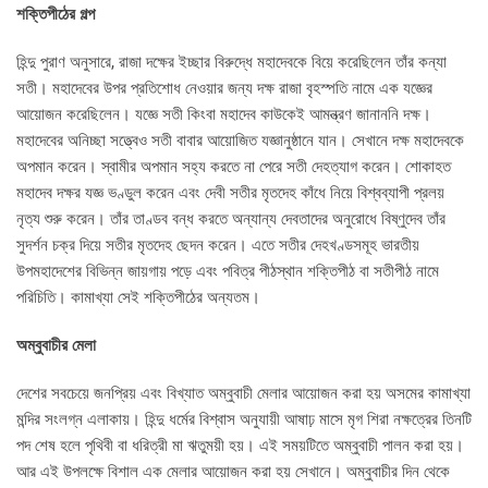
শক্তিপীঠের গল্প
হিন্দু পুরাণ অনুসারে, রাজা দক্ষের ইচ্ছার বিরুদ্ধে মহাদেবকে বিয়ে করেছিলেন তাঁর কন্যা
সতী। মহাদেবের উপর প্রতিশোধ নেওয়ার জন্য দক্ষ রাজা বৃহস্পতি নামে এক যজ্ঞের
আয়োজন করেছিলেন। যজ্ঞে সতী কিংবা মহাদেব কাউকেই আমন্ত্রণ জানাননি দক্ষ।
মহাদেবের অনিচ্ছা সত্ত্বেও সতী বাবার আয়োজিত যজ্ঞানুষ্ঠানে যান। সেখানে দক্ষ মহাদেবকে
অপমান করেন। স্বামীর অপমান সহ্য করতে না পেরে সতী দেহত্যাগ করেন। শোকাহত
মহাদেব দক্ষর যজ্ঞ ভণ্ডুল করেন এবং দেবী সতীর মৃতদেহ কাঁধে নিয়ে বিশ্বব্যাপী প্রলয়
নৃত্য শুরু করেন। তাঁর তাণ্ডব বন্ধ করতে অন্যান্য দেবতাদের অনুরোধে বিষ্ণুদেব তাঁর
সুদর্শন চক্র দিয়ে সতীর মৃতদেহ ছেদন করেন। এতে সতীর দেহখণ্ডসমূহ ভারতীয়
উপমহাদেশের বিভিন্ন জায়গায় পড়ে এবং পবিত্র পীঠস্থান শক্তিপীঠ বা সতীপীঠ নামে
পরিচিতি। কামাখ্যা সেই শক্তিপীঠের অন্যতম।
​অম্বুবাচীর মেলা
দেশের সবচেয়ে জনপ্রিয় এবং বিখ্যাত অম্বুবাচী মেলার আয়োজন করা হয় অসমের কামাখ্যা
মন্দির সংলগ্ন এলাকায়। হিন্দু ধর্মের বিশ্বাস অনুযায়ী আষাঢ় মাসে মৃগ শিরা নক্ষত্রের তিনটি
পদ শেষ হলে পৃথিবী বা ধরিত্রী মা ঋতুময়ী হয়। এই সময়টিতে অম্বুবাচী পালন করা হয়।
আর এই উপলক্ষে বিশাল এক মেলার আয়োজন করা হয় সেখানে। অম্বুবাচীর দিন থেকে