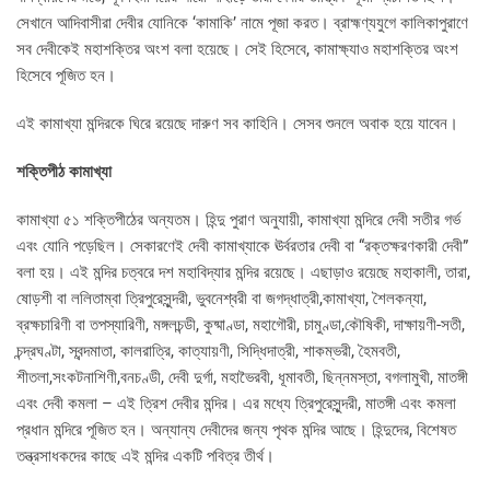
সেখানে আদিবাসীরা দেবীর যোনিকে ‘কামাকি’ নামে পূজা করত। ব্রাহ্মণ্যযুগে কালিকাপুরাণে
সব দেবীকেই মহাশক্তির অংশ বলা হয়েছে। সেই হিসেবে, কামাক্ষ্যাও মহাশক্তির অংশ
হিসেবে পূজিত হন।
এই কামাখ্যা মন্দিরকে ঘিরে রয়েছে দারুণ সব কাহিনি। সেসব শুনলে অবাক হয়ে যাবেন।
শক্তিপীঠ কামাখ্যা
কামাখ্যা ৫১ শক্তিপীঠের অন্যতম। হিন্দু পুরাণ অনুযায়ী, কামাখ্যা মন্দিরে দেবী সতীর গর্ভ
এবং যোনি পড়েছিল। সেকারণেই দেবী কামাখ্যাকে ঊর্বরতার দেবী বা “রক্তক্ষরণকারী দেবী”
বলা হয়। এই মন্দির চত্বরে দশ মহাবিদ্যার মন্দির রয়েছে। এছাড়াও রয়েছে মহাকালী, তারা,
ষোড়শী বা ললিতাম্বা ত্রিপুরেসুন্দরী, ভুবনেশ্বরী বা জগদ্ধাত্রী,কামাখ্যা, শৈলকন্যা,
ব্রক্ষচারিণী বা তপস্যারিণী, মঙ্গলচন্ডী, কুষ্মাণ্ডা, মহাগৌরী, চামুণ্ডা,কৌষিকী, দাক্ষায়ণী-সতী,
চন্দ্রঘণ্টা, স্বন্দমাতা, কালরাত্রি, কাত্যায়ণী, সিদ্ধিদাত্রী, শাকম্ভরী, হৈমবতী,
শীতলা,সংকটনাশিণী,বনচণ্ডী, দেবী দুর্গা, মহাভৈরবী, ধূমাবতী, ছিন্নমস্তা, বগলামুখী, মাতঙ্গী
এবং দেবী কমলা – এই ত্রিশ দেবীর মন্দির। এর মধ্যে ত্রিপুরেসুন্দরী, মাতঙ্গী এবং কমলা
প্রধান মন্দিরে পূজিত হন। অন্যান্য দেবীদের জন্য পৃথক মন্দির আছে। হিন্দুদের, বিশেষত
তন্ত্রসাধকদের কাছে এই মন্দির একটি পবিত্র তীর্থ।