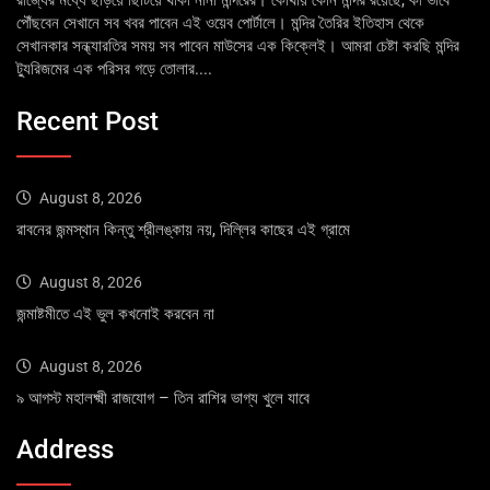
রাজ্যের মধ্যে ছড়িয়ে ছিটিয়ে থাকা নানা মন্দিরের। কোথায় কোন মন্দির রয়েছে, কী ভাবে
পৌঁছবেন সেখানে সব খবর পাবেন এই ওয়েব পোর্টালে। মন্দির তৈরির ইতিহাস থেকে
সেখানকার সন্ধ্যারতির সময় সব পাবেন মাউসের এক কিক্লেই। আমরা চেষ্টা করছি মন্দির
ট্যুরিজমের এক পরিসর গড়ে তোলার....
Recent Post
August 8, 2026
রাবনের জন্মস্থান কিন্তু শ্রীলঙ্কায় নয়, দিল্লির কাছের এই গ্রামে
August 8, 2026
জন্মাষ্টমীতে এই ভুল কখনোই করবেন না
August 8, 2026
৯ আগস্ট মহালক্ষ্মী রাজযোগ – তিন রাশির ভাগ্য খুলে যাবে
Address