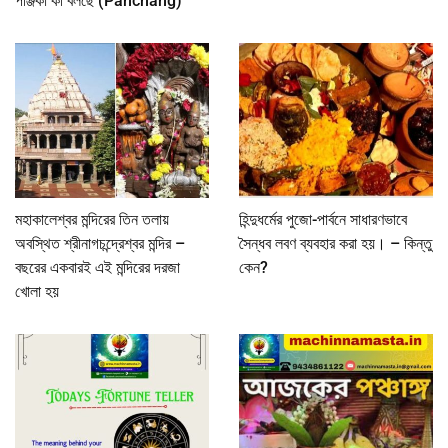
পঞ্জিকা কী বলছে (Panchang)
মহাকালেশ্বর মন্দিরের তিন তলায়
হিন্দুধর্মের পুজো-পার্বনে সাধারণভাবে
অবস্থিত শ্রীনাগচন্দ্রেশ্বর মন্দির –
সৈন্ধব লবণ ব্যবহার করা হয়। – কিন্তু
বছরের একবারই এই মন্দিরের দরজা
কেন?
খোলা হয়