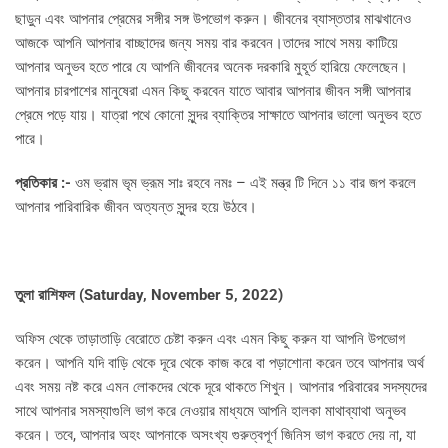
ছাড়ুন এবং আপনার প্রেমের সঙ্গীর সঙ্গ উপভোগ করুন। জীবনের ব্যাস্ততার মাঝখানেও
আজকে আপনি আপনার বাচ্ছাদের জন্য সময় বার করবেন।তাদের সাথে সময় কাটিয়ে
আপনার অনুভব হতে পারে যে আপনি জীবনের অনেক দরকারি মুহূর্ত হারিয়ে ফেলেছেন।
আপনার চারপাশের মানুষেরা এমন কিছু করবেন যাতে আবার আপনার জীবন সঙ্গী আপনার
প্রেমে পড়ে যায়। যাত্রা পথে কোনো সুন্দর ব্যাক্তির সাক্ষাতে আপনার ভালো অনুভব হতে
পারে।
প্রতিকার :-
ওম ভ্রাম ভৃম ভ্রূম সাঃ রহবে নমঃ – এই মন্ত্র টি দিনে ১১ বার জপ করলে
আপনার পারিবারিক জীবন অত্যন্ত সুন্দর হয়ে উঠবে।
তুলা রাশিফল (
Saturday, November 5, 2022)
অফিস থেকে তাড়াতাড়ি বেরোতে চেষ্টা করুন এবং এমন কিছু করুন যা আপনি উপভোগ
করেন। আপনি যদি বাড়ি থেকে দূরে থেকে কাজ করে বা পড়াশোনা করেন তবে আপনার অর্থ
এবং সময় নষ্ট করে এমন লোকদের থেকে দূরে থাকতে শিখুন। আপনার পরিবারের সদস্যদের
সাথে আপনার সমস্যাগুলি ভাগ করে নেওয়ার মাধ্যমে আপনি হালকা মাথাব্যাথা অনুভব
করেন। তবে, আপনার অহং আপনাকে অসংখ্য গুরুত্বপূর্ণ জিনিস ভাগ করতে দেয় না, যা