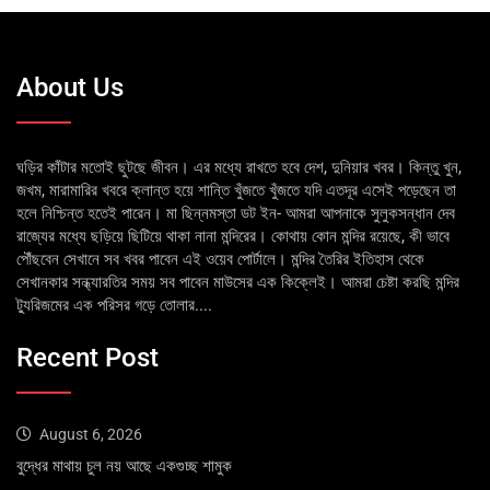
About Us
ঘড়ির কাঁটার মতোই ছুটছে জীবন। এর মধ্যে রাখতে হবে দেশ, দুনিয়ার খবর। কিন্তু খুন,
জখম, মারামারির খবরে ক্লান্ত হয়ে শান্তি খুঁজতে খুঁজতে যদি এতদূর এসেই পড়েছেন তা
হলে নিশ্চিন্ত হতেই পারেন। মা ছিন্নমস্তা ডট ইন- আমরা আপনাকে সুলুকসন্ধান দেব
রাজ্যের মধ্যে ছড়িয়ে ছিটিয়ে থাকা নানা মন্দিরের। কোথায় কোন মন্দির রয়েছে, কী ভাবে
পৌঁছবেন সেখানে সব খবর পাবেন এই ওয়েব পোর্টালে। মন্দির তৈরির ইতিহাস থেকে
সেখানকার সন্ধ্যারতির সময় সব পাবেন মাউসের এক কিক্লেই। আমরা চেষ্টা করছি মন্দির
ট্যুরিজমের এক পরিসর গড়ে তোলার....
Recent Post
August 6, 2026
বুদ্ধের মাথায় চুল নয় আছে একগুচ্ছ শামুক