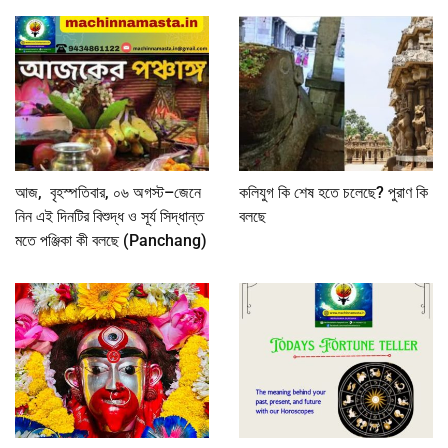
আজ, বৃহস্পতিবার, ০৬ অগস্ট–জেনে
কলিযুগ কি শেষ হতে চলেছে? পুরাণ কি
নিন এই দিনটির বিশুদ্ধ ও সূর্য সিদ্ধান্ত
বলছে
মতে পঞ্জিকা কী বলছে (Panchang)