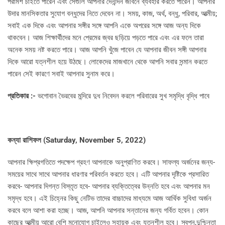
পরামর্শ চাইতে পারেন এবং সেগুলি আপনার দৈনন্দিন জীবনে ব্যবহার করতে পারেন। আপনার
উদার মানসিকতার সুযোগ বন্ধুদের নিতে দেবেন না। সময়, কাজ, অর্থ, বন্ধু, পরিবার, আত্মীয়;
সবাই এক দিকে এবং আপনার সঙ্গীর সঙ্গে আপনি একে অপরের সঙ্গে আজ অন্য দিকে
থাকবেন। আজ শিক্ষার্থীদের মনে প্রেমের জ্বর ছড়িয়ে পড়তে পারে এবং এর ফলে তারা
অনেক সময় নষ্ট করতে পারে। আজ আপনি খুঁজে পাবেন যে আপনার জীবন সঙ্গী আপনার
দিকে আরো যত্নশীল হয়ে উঠছে। লোকেদের মাজখানে থেকে আপনি সবার সন্মান করতে
পারেন সেই কারণে সবাই আপনার সুনাম করে।
প্রতিকার :-
ভগোবান ভৈরবের মন্দিরে দুধ নিবেদন করলে পরিবারের সুখ সমৃদ্ধি বৃদ্ধি পাবে
কন্যা রাশিফল (
Saturday, November 5, 2022)
আপনার ক্ষিপ্রগতিতে পদক্ষেপ গ্রহণ আপনাকে অনুপ্রাণিত করবে। সাফল্য অর্জনের জন্য-
সময়ের সাথে সাথে আপনার ধারণার পরিবর্তন করতে হবে। এটি আপনার দৃষ্টিকে প্রসারিত
করবে- আপনার দিগন্ত বিস্তৃত হবে- আপনার ব্যক্তিত্বের উন্নতি হবে এবং আপনার মন
সমৃদ্ধ হবে। এই চিহ্নের কিছু নেটিভ তাদের বাচ্চাদের মাধ্যমে আজ আর্থিক সুবিধা অর্জন
করবে বলে আশা করা হচ্ছে। আজ, আপনি আপনার সন্তানের জন্য গর্বিত হবেন। কোন
কাছের আত্মীয় আরো বেশি মনোযোগ চাইলেও সহায়ক এবং যত্নশীল হবে। স্বপ্ন,দুশ্চিন্তা