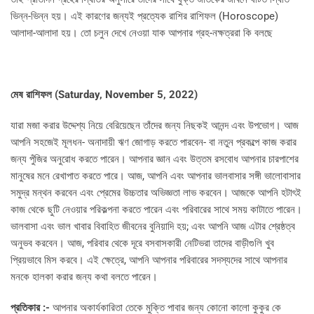
ভিন্ন-ভিন্ন হয়। এই কারণের জন্যই প্রত্যেক রাশির রাশিফল (Horoscope)
আলাদা-আলাদা হয়। তো চলুন দেখে নেওয়া যাক আপনার গ্রহ-নক্ষত্ররা কি বলছে
মেষ রাশিফল (
Saturday, November 5, 2022)
যারা মজা করার উদ্দেশ্য নিয়ে বেরিয়েছেন তাঁদের জন্য নিছকই আনন্দ এবং উপভোগ। আজ
আপনি সহজেই মূলধন- অনাদায়ী ঋণ জোগাড় করতে পারবেন- বা নতুন প্রকল্পে কাজ করার
জন্য পুঁজির অনুরোধ করতে পারেন। আপনার জ্ঞান এবং উত্তম রসবোধ আপনার চারপাশের
মানুষের মনে রেখাপাত করতে পারে। আজ, আপনি এবং আপনার ভালবাসার সঙ্গী ভালোবাসার
সমুদ্র মন্থন করবেন এবং প্রেমের উচ্চতার অভিজ্ঞতা লাভ করবেন। আজকে আপনি হটাৎই
কাজ থেকে ছুটি নেওয়ার পরিকল্পনা করতে পারেন এবং পরিবারের সাথে সময় কাটাতে পারেন।
ভালবাসা এবং ভাল খাবার বিবাহিত জীবনের বুনিয়াদি হয়; এবং আপনি আজ এটার শ্রেষ্ঠত্ব
অনুভব করবেন। আজ, পরিবার থেকে দূরে বসবাসকারী নেটিভরা তাদের বাড়ীগুলি খুব
প্রিয়ভাবে মিস করবে। এই ক্ষেত্রে, আপনি আপনার পরিবারের সদস্যদের সাথে আপনার
মনকে হালকা করার জন্য কথা বলতে পারেন।
প্রতিকার :-
আপনার অকার্যকারিতা তেকে মুক্তি পাবার জন্য কোনো কালো কুকুর কে