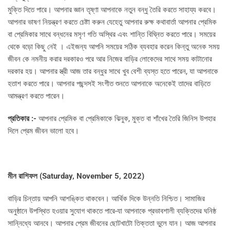
মুক্তি দিতে পারে। আপনার জ্ঞান তৃষ্ণা আপনাকে নতুন বন্ধু তৈরি করতে সাহায্য করবে।
আপনার ভাষণ নিয়ন্ত্রণ করতে চেষ্টা করুন যেহেতু আপনার রুক্ষ কথাবার্তা আপনার প্রেমিক
বা প্রেমিকার সাথে বন্ধনের মসৃণ গতি অস্থির এবং শান্তি বিঘ্নিত করতে পারে। সময়ের
থেকে বড়ো কিছু নেই । এইজন্য আপনি সময়ের সঠিক ব্যবহার করেন কিন্তু অনেক সময়
জীবন কে নমনীয় করার দরকারও পরে আর নিজের বাড়ির লোকেদের সাথে সময় কাটানোর
দরকার হয়। আপনার স্ত্রী আজ তার বন্ধুর সাথে খুব বেশী ব্যস্ত হতে পারেন, যা আপনাকে
হতাশ করতে পারে। আপনার পছন্দসই সংগীত শুনতে আপনাকে অনেকেই তাদের বাড়িতে
আমন্ত্রণ করতে পারেন।
প্রতিকার :-
আপনার প্রেমিক বা প্রেমিকাকে ঝিনুক, মুক্ত বা শাঁখের তৈরি জিনিস উপহার
দিলে প্রেম জীবন ভালো হবে।
মীন রাশিফল (
Saturday, November 5, 2022)
বাড়ির চিন্তায় আপনি আশঙ্কিত থাকবেন। আর্থিক দিকে উন্নতি নিশ্চিত। সামাজির
অনুষ্ঠানে উপস্থিত হওয়ার সুযোগ থাকতে পারে-যা আপনাকে প্রভাবশালী ব্যক্তিদের ঘনিষ্ঠ
সান্নিধ্যে আনবে। আপনার প্রেম জীবনের ছোটখাটো তিক্ততা ভুলে যান। আজ আপনার