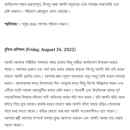
ব্যক্তিগত স্থান গুরুত্বপূর্ণ, কিন্তু আজ আপনি শুধুমাত্র একে অপরের কাছাকাছি হতে
চেষ্টা করবেন। পরিবেশে রোম্যান্স ভেসে বেড়াচ্ছে।
প্রতিকার :-
সবুজ রঙের পোশাক পরিধান করুন।
বৃশ্চিক রাশিফল (
Friday, August 26, 2022)
আপনি আপনার শারীরিক সক্ষমতা বজায় রাখতে কিছু ক্রীড়া কার্যকলাপ উপভোগ করতে
পারেন। আপনার ভ্রমণ এবং অর্থ ব্যয় করার মেজাজ থাকবে- কিন্তু আপনি যদি এটা করেন
তাহলে আপনি দুঃখিত হবেন। আপনার জ্ঞান তৃষ্ণা আপনাকে নতুন বন্ধু তৈরি করতে সাহায্য
করবে। ভালোবাসার জন্য উৎসাহময় দিন- সন্ধ্যের জন্য কিছু বিশেষ পরিকল্পনা করুন এবং
এটিকে যতটা সম্ভব রোম্যান্টিক করতে চেষ্টা করুন। সহকর্মী এবং ঊর্ধ্বতনরা তাদের পূর্ণ
সহযোগিতার বিস্তার ঘটাবেন তাই অফিসের কাজে গতি লাভ করবে। যদি আপনি বাড়ি থেকে
বাইরে গিয়ে দূরে কোথাও চাকরি করেন তাহলে আজ আপনি ফাঁকা সময়ে বাড়ির লোকেদের
সাথে কথা বলতে পারেন। বাড়ির কোনো খবর শুনে আপনি সংবেদনশীলও হতে পারেন।
আপনার স্ত্রী আপনার সম্পর্কে সমস্ত সুন্দর প্রশংসা করবেন এবং আপনি আবার তার প্রেমে
পড়তে পারেন।