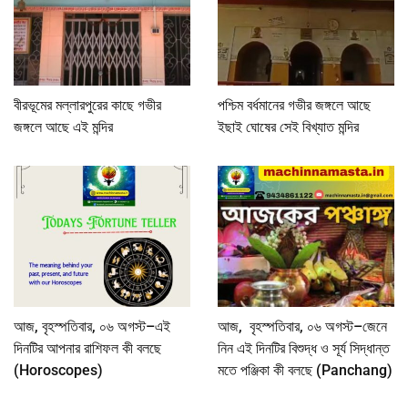
বীরভূমের মল্লারপুরের কাছে গভীর
পশ্চিম বর্ধমানের গভীর জঙ্গলে আছে
জঙ্গলে আছে এই মন্দির
ইছাই ঘোষের সেই বিখ্যাত মন্দির
আজ, বৃহস্পতিবার, ০৬ অগস্ট–এই
আজ, বৃহস্পতিবার, ০৬ অগস্ট–জেনে
দিনটির আপনার রাশিফল কী বলছে
নিন এই দিনটির বিশুদ্ধ ও সূর্য সিদ্ধান্ত
(Horoscopes)
মতে পঞ্জিকা কী বলছে (Panchang)