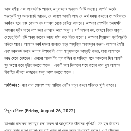
আজ ধর্মীয় এবং আধ্যাত্মিক আগ্রহ অনুধাবনের জন্যও দিনটি ভালো। আপনি অর্থের
গুরুত্বটি খুব ভালভাবেই জানেন, যে কারণে আপনি আজ যে অর্থ সঞ্চয় করছেন তা ভবিষ্যতে
কার্যকর হবে এবং কোনও বড় সমস্যা থেকে বেরিয়ে আসবে। আপনার গোপনীয় তথ্যগুলি
আপনার স্ত্রীর সাথে ভাগ করে নেওয়ার আগে ভাবুন। যদি সম্ভব হয়, তাহলে বিরত থাকুন,
যেহেতু তিনি এটি অন্য কারোর কাছে ফাঁস করে দিতে পারেন। আপনার প্রি়য়জন প্রতিশ্রুতি
চাইতে পারে। আপনার কার্য দক্ষতা বাড়াতে নতুন প্রযুক্তি অবলম্বন করুন- আপনার শৈলী
এবং কাজকর্ম করার অনন্য উপায়গুলি এমন মানুষজনকে আগ্রহী করবে, যারা আপনাকে
কাছ থেকে দেখছেন। কোনো আকর্ষণীয় ম্যাগাজিন বা সাহিত্য পড়ে আজকের দিন আপনি
খুব ভালো করে গৃহীত করতে পারেন। একটি ভাল ডিনারের সঙ্গে রাত্রে ভাল ঘুম আপনার
বিবাহিত জীবনে আজকের জন্য আশা করতে পারেন।
প্রতিকার :-
ঘরে লাল গোলাপ গাছ লাগিয়ে সেটির যত্ন করলে পরিবারে খুশি বাড়বে।
মিথুন রাশিফল (
Friday, August 26, 2022)
আপনার মানসিক স্বাস্হ্য রক্ষা করুন যা আধ্যাত্মিক জীবনের পূর্বশর্ত। মন হল জীবনের
প্রবেশদ্বার কারণ ভালো/মন্দ যাই হোক না কেন মনের মাধ্যমেই আসে। এটি জীবনের