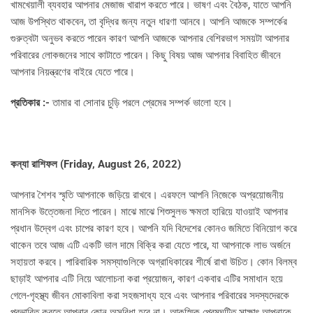
খামখেয়ালী ব্যবহার আপনার মেজাজ খারাপ করতে পারে। ভাষণ এবং বৈঠক, যাতে আপনি
আজ উপস্থিত থাকবেন, তা বৃদ্ধির জন্য নতুন ধারণা আনবে। আপনি আজকে সম্পর্কের
গুরুত্বটা অনুভব করতে পারেন কারণ আপনি আজকে আপনার বেশিরভাগ সময়টা আপনার
পরিবারের লোকজনের সাথে কাটাতে পারেন। কিছু বিষয় আজ আপনার বিবাহিত জীবনে
আপনার নিয়ন্ত্রণের বাইরে যেতে পারে।
প্রতিকার :-
তামার বা সোনার চুড়ি পরলে প্রেমের সম্পর্ক ভালো হবে।
কন্যা রাশিফল (
Friday, August 26, 2022)
আপনার শৈশব স্মৃতি আপনাকে জড়িয়ে রাখবে। এরফলে আপনি নিজেকে অপ্রয়োজনীয়
মানসিক উত্তেজনা দিতে পারেন। মাঝে মাঝে শিশুসুলভ ক্ষমতা হারিয়ে যাওয়াই আপনার
প্রধান উদ্বেগ এবং চাপের কারণ হবে। আপনি যদি বিদেশের কোনও জমিতে বিনিয়োগ করে
থাকেন তবে আজ এটি একটি ভাল দামে বিক্রি করা যেতে পারে, যা আপনাকে লাভ অর্জনে
সহায়তা করবে। পারিবারিক সমস্যাগুলিকে অগ্রাধিকারের শীর্ষে রাখা উচিত। কোন বিলম্ব
ছাড়াই আপনার এটি নিয়ে আলোচনা করা প্রয়োজন, কারণ একবার এটির সমাধান হয়ে
গেলে-গৃহস্থ্য জীবন মোকাবিলা করা সহজসাধ্য হবে এবং আপনার পরিবারের সদস্যদেরকে
প্রভাবিত করতে আপনার কোন অসুবিধা হবে না। আকস্মিক প্রেমঘটিত সাক্ষাৎ আপনাকে