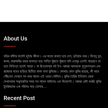
About Us
ঘড়ির কাঁটার মতোই ছুটছে জীবন। এর মধ্যে রাখতে হবে দেশ, দুনিয়ার খবর। কিন্তু খুন,
জখম, মারামারির খবরে ক্লান্ত হয়ে শান্তি খুঁজতে খুঁজতে যদি এতদূর এসেই পড়েছেন তা
হলে নিশ্চিন্ত হতেই পারেন। মা ছিন্নমস্তা ডট ইন- আমরা আপনাকে সুলুকসন্ধান দেব
রাজ্যের মধ্যে ছড়িয়ে ছিটিয়ে থাকা নানা মন্দিরের। কোথায় কোন মন্দির রয়েছে, কী ভাবে
পৌঁছবেন সেখানে সব খবর পাবেন এই ওয়েব পোর্টালে। মন্দির তৈরির ইতিহাস থেকে
সেখানকার সন্ধ্যারতির সময় সব পাবেন মাউসের এক কিক্লেই। আমরা চেষ্টা করছি মন্দির
ট্যুরিজমের এক পরিসর গড়ে তোলার....
Recent Post