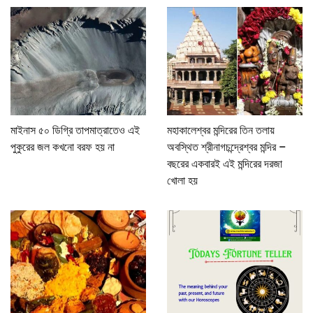
মাইনাস ৫০ ডিগ্রি তাপমাত্রাতেও এই
মহাকালেশ্বর মন্দিরের তিন তলায়
পুকুরের জল কখনো বরফ হয় না
অবস্থিত শ্রীনাগচন্দ্রেশ্বর মন্দির –
বছরের একবারই এই মন্দিরের দরজা
খোলা হয়