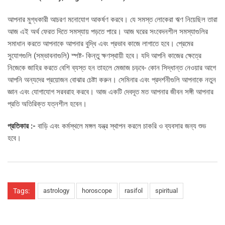
আপনার মুগ্ধকারী আচরণ মনোযোগ আকর্ষণ করবে। যে সমস্ত লোকেরা ঋণ নিয়েছিল তারা
আজ এই অর্থ ফেরত দিতে সমস্যায় পড়তে পারে। আজ ঘরের সংবেদনশীল সমস্যাগুলির
সমাধান করতে আপনাকে আপনার বুদ্ধি এবং প্রভাব কাজে লাগাতে হবে। প্রেমের
সুযোগগুলি (সম্ভাবনাগুলি) স্পষ্ট- কিন্তু ক্ষণস্থায়ী হবে। যদি আপনি কাজের ক্ষেত্রে
নিজেকে জাহির করতে বেশি ব্যস্ত হন তাহলে মেজাজ চড়বে- কোন সিদ্ধান্ত নেওয়ার আগে
আপনি অন্যদের প্রয়োজন বোঝার চেষ্টা করুন। সেমিনার এবং প্রদর্শনীগুলি আপনাকে নতুন
জ্ঞান এবং যোগাযোগ সরবরাহ করবে। আজ একটি দেবদূত মত আপনার জীবন সঙ্গী আপনার
প্রতি অতিরিক্ত যত্নশীল হবেন।
প্রতিকার :-
বাড়ি এবং কর্মস্থলে মঙ্গল যন্ত্র স্থাপন করলে চাকরি ও ব্যবসার জন্য শুভ
হবে।
Tags:
astrology
horoscope
rasifol
spiritual