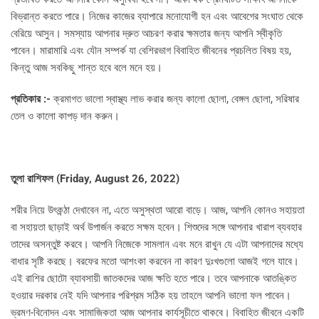
বিভ্রান্ত করতে পারে। নিজের কাজের ব্যাপারে মনোযোগী হন এবং আবেগের সংঘাত থেকে
বেরিয়ে আসুন। সমস্যায় আপনার দ্রুত আচরণ করার ক্ষমতার জন্য আপনি স্বীকৃতি
পাবেন। মারামারি এবং যৌন সম্পর্ক যা বেশিরভাগ বিবাহিত জীবনের প্রচলিত বিষয় হয়,
কিন্তু আজ সবকিছু শান্ত হবে বলে মনে হয়।
প্রতিকার :-
ক্রমাগত ভালো স্বাস্থ্য লাভ করার জন্য কালো ছোলা, বেঙ্গল ছোলা, সরিষার
তেল ও কালো কাপড় দান করুন।
তুলা রাশিফল (
Friday, August 26, 2022)
শরীর নিয়ে উৎকন্ঠা দেখাবেন না, এতে অসুস্থতা আরো বাড়ে। আজ, আপনি কোনও সহায়তা
বা সহায়তা ছাড়াই অর্থ উপার্জন করতে সক্ষম হবেন। শিশুদের সঙ্গে আপনার খারাপ ব্যবহার
তাদের অসন্তুষ্ট করবে। আপনি নিজেকে সামলান এবং মনে রাখুন যে এটা আপনাদের মধ্যে
বাধার সৃষ্টি করছে। বরফের মতো আশংকা করবেন না কারণ দুঃখগুলো আজই গলে যাবে।
এই রাশির ছোটো ব্যাবসায়ী জাতকদের আজ ক্ষতি হতে পারে। তবে আপনাকে আতঙ্কিত
হওয়ার দরকার নেই যদি আপনার পরিশ্রম সঠিক হয় তাহলে আপনি ভালো ফল পাবেন।
ভ্রমণ-বিনোদন এবং সামাজিকতা আজ আপনার কার্যসূচীতে থাকবে। বিবাহিত জীবনে একটি