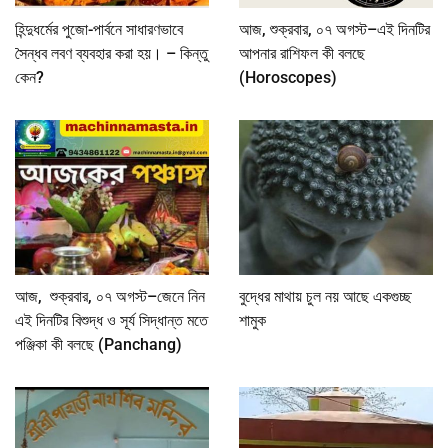
হিন্দুধর্মের পুজো-পার্বনে সাধারণভাবে
আজ, শুক্রবার, ০৭ অগস্ট–এই দিনটির
সৈন্ধব লবণ ব্যবহার করা হয়। – কিন্তু
আপনার রাশিফল কী বলছে
কেন?
(Horoscopes)
আজ, শুক্রবার, ০৭ অগস্ট–জেনে নিন
বুদ্ধের মাথায় চুল নয় আছে একগুচ্ছ
এই দিনটির বিশুদ্ধ ও সূর্য সিদ্ধান্ত মতে
শামুক
পঞ্জিকা কী বলছে (Panchang)