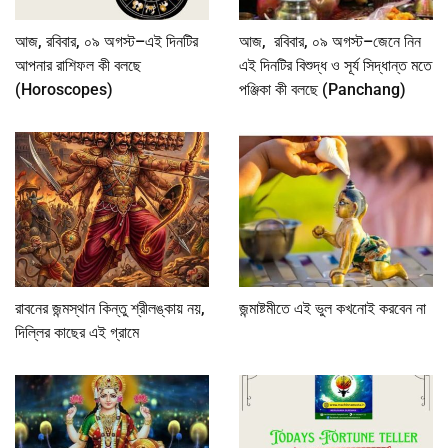
আজ, রবিবার, ০৯ অগস্ট–এই দিনটির
আজ, রবিবার, ০৯ অগস্ট–জেনে নিন
আপনার রাশিফল কী বলছে
এই দিনটির বিশুদ্ধ ও সূর্য সিদ্ধান্ত মতে
(Horoscopes)
পঞ্জিকা কী বলছে (Panchang)
রাবনের জন্মস্থান কিন্তু শ্রীলঙ্কায় নয়,
জন্মাষ্টমীতে এই ভুল কখনোই করবেন না
দিল্লির কাছের এই গ্রামে