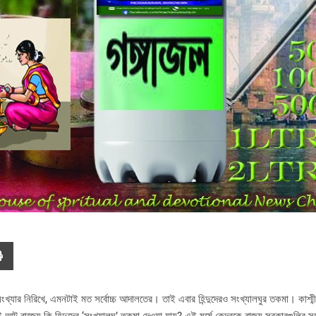
ংখ্যার নিরিখে, এমনটাই মত সর্বোচ্চ আদালতের। তাই এবার হিন্দুদেরও সংখ্যালঘুর তকমা। কাশ্মীর,