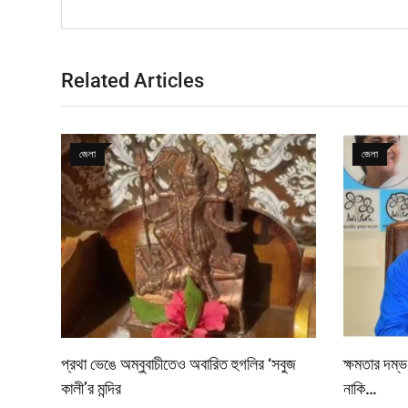
Related Articles
জেলা
জেলা
প্রথা ভেঙে অম্বুবাচীতেও অবারিত হুগলির ‘সবুজ
ক্ষমতার দম্ভ
কালী’র মন্দির
নাকি…