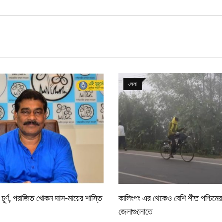
জেলা
 চূর্ণ, পরাজিত খোকন দাস-মায়ের শাস্তি
কালিংপং এর থেকেও বেশি শীত পশ্চিমের
জেলাগুলোতে