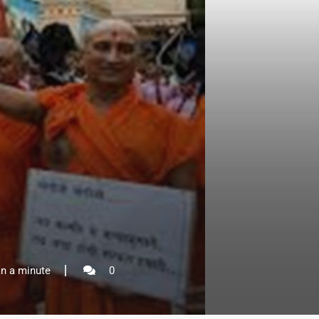
n a minute
0