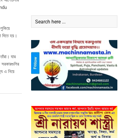
সঙ্গে আলোচনার
Hindu
লুকিয়ে
া দিতে হয়।
তাঁরা। যার
্য সরকারগুলির
যে এ নিয়ে