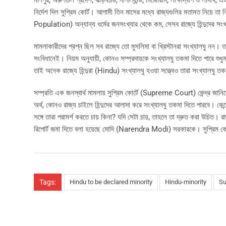
মণিপুর, অরুণাচল প্রদেশ, ঝাড়খণ্ড, নাগাল্যান্ড, মিজোরাম, লাক্ষাদ্বীপ ও লাদাখ, 
নির্দেশ দিল সুপ্রিম কোর্ট। আগামী তিন মাসের মধ্যে রাজ্যগুলির মতামত নিয়ে তা ন
Population) অন্যান্য ধর্মের জনসংখ্যার থেকে কম, সেসব রাজ্যে হিন্দুদের সংখ
মামলাকারীদের প্রশ্ন ছিল সব রাজ্যে তো মুসলিমা বা খ্রিস্টানরা সংখ্যালঘু নন।
সংবিধানেই। নিয়ম অনুযায়ী, কোনও সম্প্রদায়কে সংখ্যালঘু তকমা দিতে পারে শুধু
তাই অনেক রাজ্যে হিন্দুরা (Hindu) সংখ্যালঘু হওয়া সত্ত্বেও তারা সংখ্যালঘু তকম
সম্প্রতি এক জনস্বার্থ মামলায় সুপ্রিম কোর্টে (Supreme Court) কেন্দ্র জানিয
অর্থ, কোনও রাজ্য চাইলে হিন্দুদের আলাদা করে সংখ্যালঘু তকমা দিতে পারবে। কেন্দ
সঙ্গে তারা পরামর্শ করতে চায় কিনা? যদি সেটা চায়, তাহলে তা দ্রুত করা উচিত। 
রিপোর্ট জমা দিতে বলা হয়েছে মোদি (Narendra Modi) সরকারকে। সুপ্রিম কোর
Tags:
Hindu to be declared minority
Hindu-minority
Su