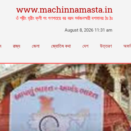
www.machinnamasta.in
ওঁ শ্রীং হ্রীং ক্লী গং গণপতয়ে বর বরদ সর্বজনস্ময়ী বশমানয় ঠঃ ঠঃ
August 8, 2026 11:31 am
ম
রাজ্য
জেলা
জ্যোতিষ কথা
দেশ
উত্তরণ
অফব