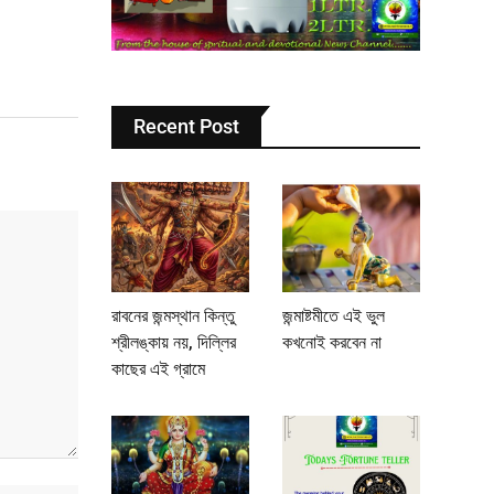
Recent Post
রাবনের জন্মস্থান কিন্তু
জন্মাষ্টমীতে এই ভুল
শ্রীলঙ্কায় নয়, দিল্লির
কখনোই করবেন না
কাছের এই গ্রামে