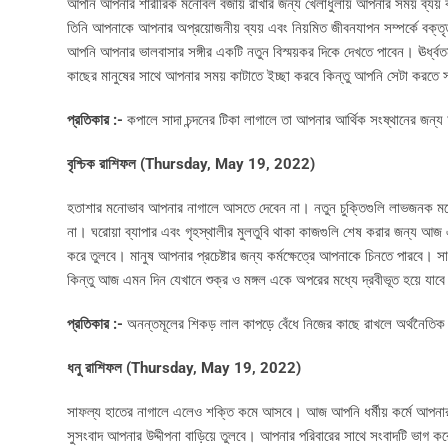
আপনি আপনার শারীরিক মনোবল বজায় রাখার জন্য খেলাধুলায় আপনার সময় ব্যয় করুন
তিনি আপনাকে আপনার অপ্রয়োজনীয় ব্যয় এবং নিয়মিত জীবনযাপন সম্পর্কে বক্তৃ
আপনি আপনার ভালবাসার সঙ্গীর একটি নতুন বিস্ময়কর দিকে দেখতে পাবেন। ঊর্ধ্ব
কাছের মানুষের সাথে আপনার সময় কাটাতে ইচ্ছা করবে কিন্তু আপনি সেটা করতে 
প্রতিকার :-
কপালে সাদা চন্দনের টিকা লাগালে তা আপনার আর্থিক সংষ্থানের জন্
বৃশ্চিক রাশিফল (
Thursday, May 19, 2022)
হতাশার মনোভাব আপনার নাগালে আসতে দেবেন না। নতুন চুক্তিগুলি লাভজনক মনে হ
না। ঘরোয়া ব্যাপার এবং গৃহস্থালীর মুলতুবি থাকা কাজগুলি শেষ করার জন্য আ
করে তুলবে। মানুষ আপনার প্রচেষ্টার জন্য কর্মক্ষেত্রে আপনাকে চিনতে পারবে। সামা
কিন্তু আজ এমন দিন যেখানে শুক্র ও মঙ্গল একে অপরের মধ্যে দ্রবীভূত হয়ে যাব
প্রতিকার :-
অনন্তমূলের শিকড় লাল কাপড়ে বেঁধে নিজের কাছে রাখলে অর্থনৈতি
ধনু রাশিফল (
Thursday, May 19, 2022)
সাফল্য হাতের নাগালে এলেও শক্তি কমে আসবে। আজ আপনি ধর্মীয় কর্মে আপনার অ
সুসংবাদ আপনার উদ্দীপনা বাড়িয়ে তুলবে। আপনার পরিবারের সাথে সংবাদটি ভাগ 