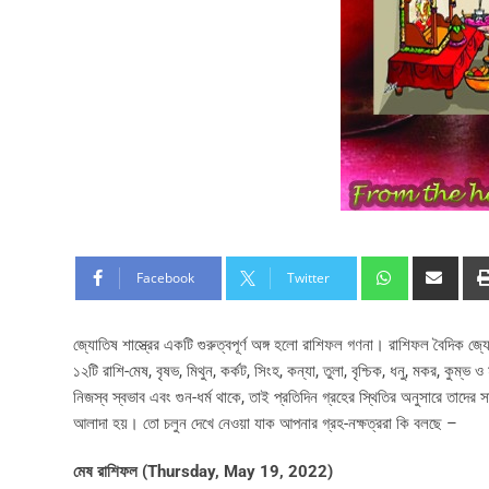
Facebook
Twitter
জ্যোতিষ শাস্ত্রের একটি গুরুত্বপূর্ণ অঙ্গ হলো রাশিফল গণনা। রাশিফল বৈদিক জ্য
১২টি রাশি-মেষ, বৃষভ, মিথুন, কর্কট, সিংহ, কন্যা, তুলা, বৃশ্চিক, ধনু, মকর, কুম
নিজস্ব স্বভাব এবং গুন-ধর্ম থাকে, তাই প্রতিদিন গ্রহের স্থিতির অনুসারে তাদে
আলাদা হয়। তো চলুন দেখে নেওয়া যাক আপনার গ্রহ-নক্ষত্ররা কি বলছে –
মেষ রাশিফল (
Thursday, May 19, 2022)