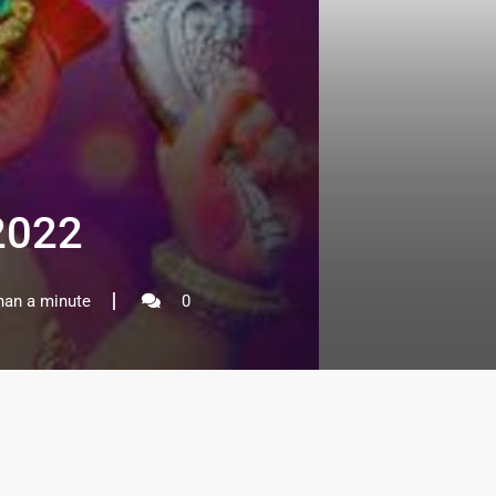
.2022
han a minute
0