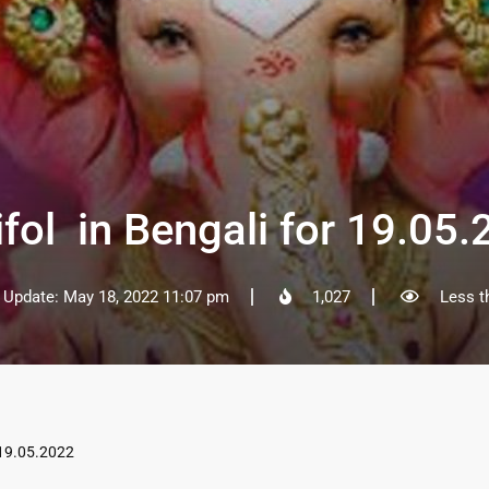
fol in Bengali for 19.05
 Update: May 18, 2022 11:07 pm
1,027
Less t
 19.05.2022