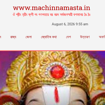
www.machinnamasta.in
ওঁ শ্রীং হ্রীং ক্লী গং গণপতয়ে বর বরদ সর্বজনস্ময়ী বশমানয় ঠঃ ঠঃ
August 6, 2026 9:55 am
ম
রাজ্য
জেলা
জ্যোতিষ কথা
দেশ
উত্তরণ
অফব