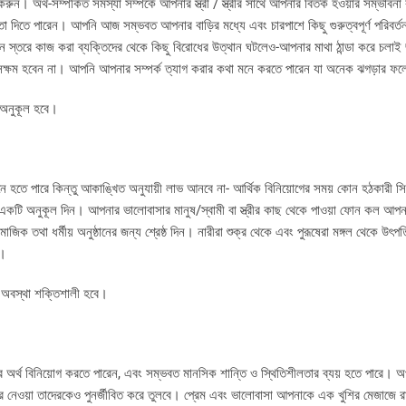
। অর্থ-সম্পর্কিত সমস্যা সম্পর্কে আপনার স্ত্রী / স্ত্রীর সাথে আপনার বিতর্ক হওয়ার সম্ভাবন
তা দিতে পারেন। আপনি আজ সম্ভবত আপনার বাড়ির মধ্যে এবং চারপাশে কিছু গুরুত্বপূর্ণ পরিবর
তন স্তরে কাজ করা ব্যক্তিদের থেকে কিছু বিরোধের উত্থান ঘটলেও-আপনার মাথা ঠান্ডা করে চলা
সক্ষম হবেন না। আপনি আপনার সম্পর্ক ত্যাগ করার কথা মনে করতে পারেন যা অনেক ঝগড়ার ফলে 
য অনুকূল হবে।
তে পারে কিন্তু আকাঙ্খিত অনুযায়ী লাভ আনবে না- আর্থিক বিনিয়োগের সময় কোন হঠকারী সিদ
জ একটি অনুকূল দিন। আপনার ভালোবাসার মানুষ/স্বামী বা স্ত্রীর কাছ থেকে পাওয়া ফোন কল আপ
জিক তথা ধর্মীয় অনুষ্ঠানের জন্য শ্রেষ্ঠ দিন। নারীরা শুক্র থেকে এবং পুরূষেরা মঙ্গল থেকে উৎপ
ে।
ক অবস্থা শক্তিশালী হবে।
র্থ বিনিয়োগ করতে পারেন, এবং সম্ভবত মানসিক শান্তি ও স্থিতিশীলতার ব্যয় হতে পারে। অ
করে নেওয়া তাদেরকেও পুনর্জীবিত করে তুলবে। প্রেম এবং ভালোবাসা আপনাকে এক খুশির মেজাজে