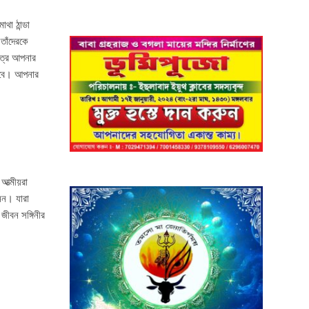
া ঠান্ডা
তাঁদেরকে
ত্রে আপনার
করবে। আপনার
ত্মীয়রা
িন। যারা
ীবন সঙ্গিনীর