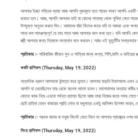
আপনার ইচ্ছা শক্তির দ্বারা আজ আপনি পুরস্কৃত হতে পারেন কারণ আপনি একটি খু
রাখতে হবে। আজ, আপনি আপনার ভাই বা বোনের সাহায্য থেকে সুবিধা পেতে পারেন।
উপযুক্ত অনুভব করতে দিন। আমাদের বাঁচা কিসের জন্য যদি না আমরা একে অপরের 
সাথে কম সামঞ্জস্যপূর্ণ যে তার সাথে আজ আপনার ভাল কথা হবে। যদি আপনি কোন 
স্ত্রী আপনার জন্য নিজেকে ভাগ্যবান মনে করবেন। আজ এই মুহূর্তটির সদব্যবহা
প্রতিকার :-
পারিবারিক জীবনে সুখ ও শান্তির জন্য কন্যা, পিসি,মাসি ও ভাইয়ের স্
কর্কট রাশিফল (
Thursday, May 19, 2022)
অত্যধিক ভ্রমণ আপনাকে উন্মত্ত করে তুলবে। আপনার বাড়তি টাকাপয়সা এমন একট
আপনি যা ভেবেছিলেন তার থেকে অনেক ভালো হবেন। ভালোবাসার অন্যায় দাবীর কাছ
কোনো কাজ নিয়ে এখনো পর্যন্ত ব্যাস্ত ছিলো আজ তারা নিজের জন্য সময় পেতে
ছোট চাহিদা যেমন খাবারের প্রতি লোভ বা শুধুমাত্র একটু আলিঙ্গন উপেক্ষা করেন
প্রতিকার :-
গরুকে জাবর বা সবুজ মিলেট খেতে দিলে তা আপনার স্বাস্থ্যের ওপর ভ
সিংহ রাশিফল (
Thursday, May 19, 2022)