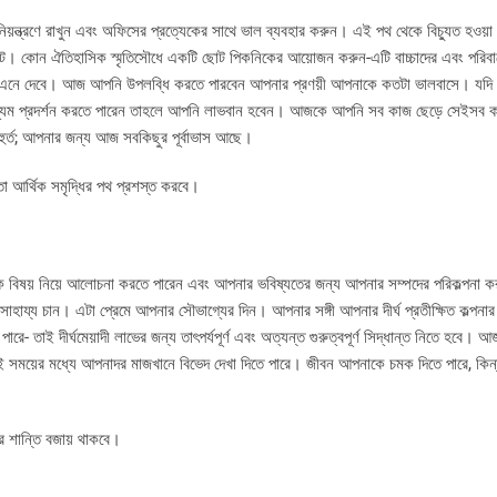
নিয়ন্ত্রণে রাখুন এবং অফিসের প্রত্যেকের সাথে ভাল ব্যবহার করুন। এই পথ থেকে বিচ্যুত হওয়
টে। কোন ঐতিহাসিক স্মৃতিসৌধে একটি ছোট পিকনিকের আয়োজন করুন-এটি বাচ্চাদের এবং পরিবার
এনে দেবে। আজ আপনি উপলব্ধি করতে পারবেন আপনার প্রণয়ী আপনাকে কতটা ভালবাসে। যদি কর্
্যম প্রদর্শন করতে পারেন তাহলে আপনি লাভবান হবেন। আজকে আপনি সব কাজ ছেড়ে সেইসব ক
ুর্ত; আপনার জন্য আজ সবকিছুর পূর্বাভাস আছে।
তা আর্থিক সমৃদ্ধির পথ প্রশস্ত করবে।
 বিষয় নিয়ে আলোচনা করতে পারেন এবং আপনার ভবিষ্যতের জন্য আপনার সম্পদের পরিকল্পনা 
সাহায্য চান। এটা প্রেমে আপনার সৌভাগ্যের দিন। আপনার সঙ্গী আপনার দীর্ঘ প্রতীক্ষিত কল্পনার 
াই দীর্ঘমেয়াদী লাভের জন্য তাৎপর্যপূর্ণ এবং অত্যন্ত গুরুত্বপূর্ণ সিদ্ধান্ত নিতে হবে। 
এই সময়ের মধ্যে আপনাদর মাজখানে বিভেদ দেখা দিতে পারে। জীবন আপনাকে চমক দিতে পারে, কি
ে শান্তি বজায় থাকবে।