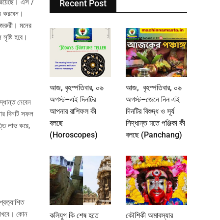
া রয়েছে। এস /
Recent Post
্তন করবেন।
ই জরুরী। মনের
সৃষ্টি হবে।
আজ, বৃহস্পতিবার, ০৬
আজ, বৃহস্পতিবার, ০৬
অগস্ট–এই দিনটির
অগস্ট–জেনে নিন এই
্ধান্ত নেবেন
আপনার রাশিফল কী
দিনটির বিশুদ্ধ ও সূর্য
নার দিনটি সফল
বলছে
সিদ্ধান্ত মতে পঞ্জিকা কী
ত্তি লাভ করে,
(Horoscopes)
বলছে (Panchang)
প্রত্যাশিত
 রাখবে। কোন
কলিযুগ কি শেষ হতে
কৌশিকী অমাবস্যার