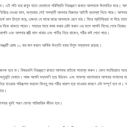
ে। এই গতি ধরে রাখুন যাতে যেকোনো পরিস্থিতি নিয়ন্ত্রণে রাখতে আপনাকে উৎসাহিত করে। আ
রিয়ে দেওয়া ভাল, অন্যথায় সেই সদস্যটি আপনার বিরুদ্ধে আইনী ব্যবস্থা নিতে পারে। আপনা
ে ভাল চিন্তা করে, এজন্য সে মাঝে মাঝে আপনাকে রেগে যায়। ফিরে প্রতিক্রিয়া না দিয়ে তাদ
 দিকে থাকতে পারেন। সময়ের সাথে কাজ করার চেষ্টা করুন এর ফলে আপনি দিনের শেষে নিজের জ
নি এবং আপনার স্ত্রী ভাল খাবার এবং পানীয় নিয়ে থাকেন, শরীর কষ্ট পেতে পারে।
 এই মন্ত্রটি রোজ ১১ বার জপ করলে আর্থিক উন্নতি হবার বিপুল সম্ভাবনা রয়েছে।
নক হবে না। বিষয়গুলি নিয়ন্ত্রণে রাখতে আপনার ভাইকে সাহায্য করুন। কোন মতবিরোধে অহে
িবাচক অনুভূতি দেখাবে। আজ আপনি মধ্যমণি হয়ে উঠবেন- এবং সাফল্য ভালোভাবে আপনার নাগালের 
ওয়ার পরিকল্পনা করবেন কিন্তু তার শরীর খারাপ হয়ে যাওয়ার কারণে এটা সম্পূর্ণ হবে না। আপ
পারে।
 আপনার খুবই স্মরণ যোগ্য পারিবারিক জীবন হবে।