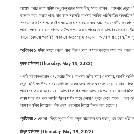
আয়েস করার জন্য ঘনিষ্ঠ বন্ধুবান্ধবদের সাথে কিছু সময় কাটান। আপনার ক্রোধ 
কাজকে ব্যয় করতে পারে, যার ফলে সরাসরি আপনার আর্থিক পরিস্থিতির অবনতি ঘ
সদস্যদেরকে নৈমিত্তিক জীবনের একঘেয়েমি থেকে এক অতি প্রয়োজনীয় অবকাশ 
আপনি আপনার ধারনা ভালভাবে উপস্থাপন করতে পারেন এবং আপনার সংকল্প ও উদ
করবেন যেগুলো আপনি শৈশবকালে করতে পছন্দ করতেন। ভালো খাবার, রোমান্টিক মুহ
প্রতিকার :-
ধর্মীয় স্থলে কালো সাদা তিলের দানা ও সাত রকমের শস্য দান করলে 
বৃষভ রাশিফল (
Thursday, May 19, 2022)
একটি আমোদপ্রমোদ এবং মজার দিন। আপনার স্ত্রীর সাথে একসাথে, আপনি আর্থিক
নতুন জিনিসের উপর নজর কেন্দ্রীভূত করুন এবং আপনার শ্রেষ্ঠ বন্ধুদের কাছ থেকে 
আপনাকে অবাক করে দেবে। আপনার তারারা আজ আপনাকে অসাধারণ ক্ষমতা দিতে পারে- ত
জন্য সময় বার করে আপনি জীবন সঙ্গীর সাথে কোথাও ঘুরতে যেতে পারেন। তবে 
আপনার সঙ্গীর বিস্ময়কর দিক দেখে একেবারে বিস্ময়াভিভূত হয়ে গেছেন।
প্রতিকার :-
কোনো পবিত্র স্থলে গিয়ে সবুজ নারকোল দান করুন, এর ফলে পরিবার
মিথুন রাশিফল (
Thursday, May 19, 2022)