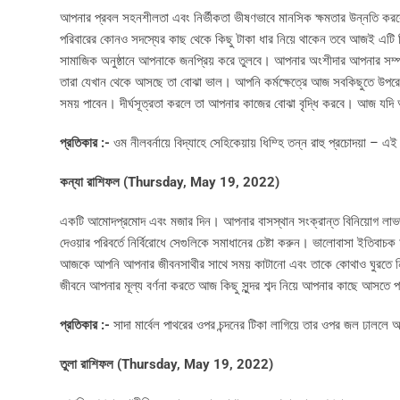
আপনার প্রবল সহনশীলতা এবং নির্ভীকতা ভীষণভাবে মানসিক ক্ষমতার উন্নতি করব
পরিবারের কোনও সদস্যের কাছ থেকে কিছু টাকা ধার নিয়ে থাকেন তবে আজই এটি ফি
সামাজিক অনুষ্ঠানে আপনাকে জনপ্রিয় করে তুলবে। আপনার অংশীদার আপনার সম্পর্ক
তারা যেখান থেকে আসছে তা বোঝা ভাল। আপনি কর্মক্ষেত্রে আজ সবকিছুতে উপরের
সময় পাবেন। দীর্ঘসূত্রতা করলে তা আপনার কাজের বোঝা বৃদ্ধি করবে। আজ যদি আপ
প্রতিকার :-
ওম নীলবর্নায়ে বিদ্যাহে সেহিকেয়ায় ধিম্হি তন্ন রাহু প্রচোদয়া –
কন্যা রাশিফল (
Thursday, May 19, 2022)
একটি আমোদপ্রমোদ এবং মজার দিন। আপনার বাসস্থান সংক্রান্ত বিনিয়োগ লাভজ
দেওয়ার পরিবর্তে নির্বিরোধে সেগুলিকে সমাধানের চেষ্টা করুন। ভালোবাসা ইত
আজকে আপনি আপনার জীবনসাথীর সাথে সময় কাটানো এবং তাকে কোথাও ঘুরতে নিয়ে যা
জীবনে আপনার মূল্য বর্ণনা করতে আজ কিছু সুন্দর শব্দ নিয়ে আপনার কাছে আসতে 
প্রতিকার :-
সাদা মার্বেল পাথরের ওপর চন্দনের টিকা লাগিয়ে তার ওপর জল ঢাললে
তুলা রাশিফল (
Thursday, May 19, 2022)