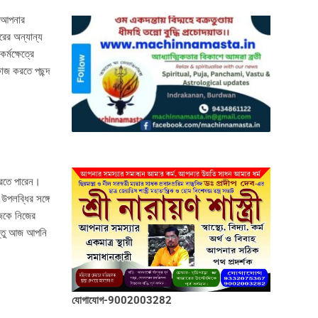
া আপনার
ের অন্যান্য
মক্ষেত্রে
াজ করতে পছন্দ
করতে পারেন।
উপলব্ধির সঙ্গে
আজকে নিজের
ন্তু আজ আপনি
যোগাযোগ-9002003282