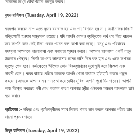
নিজেদের মধ্যে বোঝাপরাকে মজবুত করবে।
বৃষভ রাশিফল (
Tuesday, April 19, 2022)
মদ্যপান করবেন না– এতে ঘুমের ব্যাঘাত হয় এবং গাঢ় বিশ্রাম হয় না। অর্থনৈতিক দিকটি
শক্তিশালী হওয়ার সম্ভাবনা রয়েছে। যদি আপনি কোনও ব্যক্তিকে অর্থ ধার দিয়ে থাকেন
তবে আপনি আজ সেই টাকা ফেরত পাবেন বলে আশা করা হচ্ছে। বন্ধু এবং পরিবারের
সদস্যরা আপনাকে ভালোবাসা এবং সহায়তা প্রদান করবে। আপনার ভালবাসা একটি নতুন
উচ্চতায় পৌছবে। দিনটি আপনার ভালবাসার জনের হাসি দিয়ে শুরু হবে এবং একে অপরের
স্বপ্নে শেষ হবে। কর্মক্ষেত্রে উত্থিত কোন বিরুদ্ধাচারের মুখোমুখি হতে বিচক্ষণ এবং
সাহসী হোন। ঘরের বাইরে বেরিয়ে আজকে আপনি খোলা বাতাসে হাটাহাটি করতে পচ্ছন্দ
করবেন।আজকে আপনার মন শান্ত থাকবে যেটার সুবিধা আপনি পুরো দিন পাবেন। আপনি
আজ বিশ্বের সবচেয়ে ধনী বোধ করবেন কারণ আপনার স্ত্রীর এইরকম আচরণ আপনাকে তাই
মনে ক্রাবে।
প্রতিকার :-
দরিদ্র এবং প্রতিবন্ধীদের সাথে নিজের খাবার ভাগ করলে আপনার শরীরে তার
ভালো প্রভাব পরবে
মিথুন রাশিফল (
Tuesday, April 19, 2022)