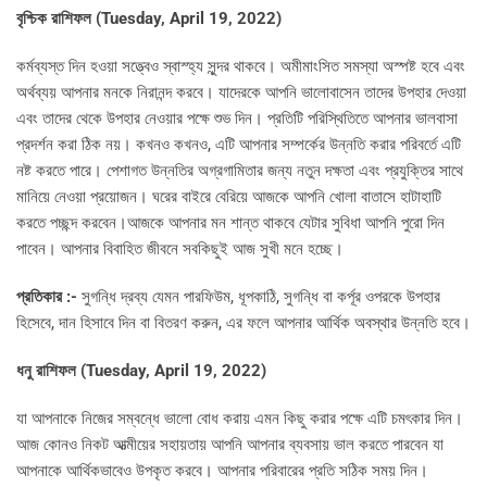
বৃশ্চিক রাশিফল (
Tuesday, April 19, 2022)
কর্মব্যস্ত দিন হওয়া সত্ত্বেও স্বাস্হ্য সুন্দর থাকবে। অমীমাংসিত সমস্যা অস্পষ্ট হবে এবং
অর্থব্যয় আপনার মনকে নিরানন্দ করবে। যাদেরকে আপনি ভালোবাসেন তাদের উপহার দেওয়া
এবং তাদের থেকে উপহার নেওয়ার পক্ষে শুভ দিন। প্রতিটি পরিস্থিতিতে আপনার ভালবাসা
প্রদর্শন করা ঠিক নয়। কখনও কখনও, এটি আপনার সম্পর্কের উন্নতি করার পরিবর্তে এটি
নষ্ট করতে পারে। পেশাগত উন্নতির অগ্রগামিতার জন্য নতুন দক্ষতা এবং প্রযুক্তির সাথে
মানিয়ে নেওয়া প্রয়োজন। ঘরের বাইরে বেরিয়ে আজকে আপনি খোলা বাতাসে হাটাহাটি
করতে পচ্ছন্দ করবেন।আজকে আপনার মন শান্ত থাকবে যেটার সুবিধা আপনি পুরো দিন
পাবেন। আপনার বিবাহিত জীবনে সবকিছুই আজ সুখী মনে হচ্ছে।
প্রতিকার :-
সুগন্ধি দ্রব্য যেমন পারফিউম, ধূপকাঠি, সুগন্ধি বা কর্পূর ওপরকে উপহার
হিসেবে, দান হিসাবে দিন বা বিতরণ করুন, এর ফলে আপনার আর্থিক অবস্থার উন্নতি হবে।
ধনু রাশিফল (
Tuesday, April 19, 2022)
যা আপনাকে নিজের সম্বন্ধে ভালো বোধ করায় এমন কিছু করার পক্ষে এটি চমৎকার দিন।
আজ কোনও নিকট আত্মীয়ের সহায়তায় আপনি আপনার ব্যবসায় ভাল করতে পারবেন যা
আপনাকে আর্থিকভাবেও উপকৃত করবে। আপনার পরিবারের প্রতি সঠিক সময় দিন।