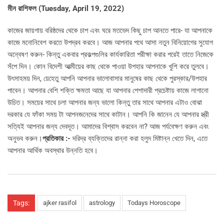
মীন রাশিফল (
Tuesday, April 19, 2022)
কাজের জায়গায় বরিষ্ঠদের থেকে চাপ এবং ঘরে মতভেদ কিছু চাপ আনতে পারে- যা আপনাকে
কাজে মনোনিবেশ করতে উপদ্রব করবে। আজ আপনার পথে আসা নতুন বিনিয়োগের সুযোগ
অন্বেষণ করুন- কিন্তু একবার প্রকল্পগুলির কার্যকারিতা পরীক্ষা করার পরেই তাতে নিজেকে
সঁপে দিন। কোন বিদেশী আত্মীয়ের কাছ থেকে পাওয়া উপহার আপনাকে খুশি করে তুলবে।
উৎসাহময় দিন, য়েহেতু আপনি আপনার ভালোবাসার মানুষের কাছ থেকে পুরস্কার/উপহার
পাবেন। আপনার বেশি শক্তি ক্ষমতা আছে যা আপনার পেশাদারী প্রচেষ্টায় কাজে লাগানো
উচিত। সময়ের সাথে চলা আপনার জন্য ভালো কিন্তু তার সাথে আপনার এটাও বোঝা
দরকার যে ফাঁকা সময় টা আপনজনেদের সাথে কাটান। আপনি কি জানেন যে আপনার স্ত্রী
সত্যিই আপনার জন্য দেবদূত। আমাদের বিশ্বাস করবেন না? আজ পর্যবেক্ষণ করুন এবং
অনুভব করুন।
প্রতিকার :-
দরিদ্র ব্যক্তিদের রান্না করা হলুদ মিষ্টান্ন খেতে দিন, এতে
আপনার আর্থিক অবস্থার উন্নতি হবে।
Tags:
ajker rasifol
astrology
Todays Horoscope