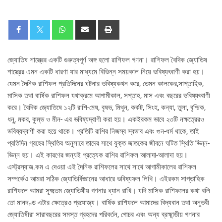
জ্যোতিষ শাস্ত্রের একটি গুরুত্বপূর্ণ অঙ্গ হলো রাশিফল গণনা। রাশিফল বৈদিক জ্যোতিষ
শাস্ত্রের এমন একটি ধারণা যার মাধ্যমে বিভিন্ন সময়কাল নিয়ে ভবিষ্যৎবাণী করা হয়।
যেমন দৈনিক রাশিফল প্রতিদিনের ঘটনার ভবিষ্যকথন করে, তেমন কালকের,সাপ্তাহিক,
মাসিক তথা বার্ষিক রাশিফল যথাক্রমে আগামীকাল, সপ্তাহ, মাস এবং বছরের ভবিষ্যৎবাণী
করে। বৈদিক জ্যোতিষে ১২টি রাশি-মেষ, বৃষভ, মিথুন, কর্কট, সিংহ, কন্যা, তুলা, বৃশ্চিক,
ধনু, মকর, কুম্ভ ও মীন- এর ভবিষ্যদ্বাণী করা হয়। একইরকম ভাবে ২৩টি নক্ষত্রেরও
ভবিষ্যদ্বাণী করা হয়ে থাকে। প্রতিটি রাশির নিজস্ব স্বভাব এবং গুন-ধর্ম থাকে, তাই
প্রতিদিন গ্রহের স্থিতির অনুসারে তাদের সাথে যুক্ত জাতকের জীবনে ঘটিত স্থিতি ভিন্ন-
ভিন্ন হয়। এই কারণের জন্যই প্রত্যেক রাশির রাশিফল আলাদা-আলাদা হয়।
এস্ট্রস্যাজ.কম এ দেওয়া এই দৈনিক রাশিফলের সাথে সাথে আগামীকালের রাশিফল
সম্পর্কেও আমরা সঠিক জ্যোতির্বিজ্ঞানের আধারে ভবিষ্যফল লিখি। এইরকম সাপ্তাহিক
রাশিফলে আমরা সূক্ষ্মতম জ্যোতিষীয় গণনার ধ্যান রাখি। যদি মাসিক রাশিফলের কথা বলি
তো মানদণ্ড এটার ক্ষেত্রেও প্রযোজ্য। বার্ষিক রাশিফলে আমাদের বিদ্যবান তথা অনুভবী
জ্যোতিষীরা সারাবছরের সমস্ত গ্রহদের পরিবর্তন, গোচর এবং অন্য ব্রহ্মান্ডীয় গণনার