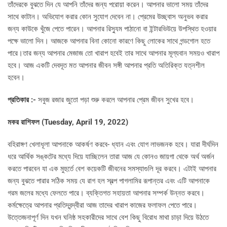
তাঁদেরকে বুঝতে দিন যে আপনি তাঁদের জন্য পরোয়া করেন। আপনার ভালো সময় তাঁদের
সাথে কাটান। অভিযোগ করার কোন সুযোগ দেবেন না। প্রেমের উচ্ছ্বাস অনুভব করার
জন্য কাউকে খুঁজে পেতে পারেন। আপনার রিস্যুম পাঠানো বা ইন্টারভিউয়ে উপস্থিত হওয়ার
পক্ষে ভালো দিন। আজকে আপনার বিনা কোনো কারণে কিছু লোকের সাথে গন্ডগোল হতে
পারে।তার জন্য আপনার মেজাজ তো খারাপ হবেই তার সাথে আপনার মূল্যবান সময়ও খারাপ
হবে। আজ একটি দেবদূত মত আপনার জীবন সঙ্গী আপনার প্রতি অতিরিক্ত যত্নশীল
হবেন।
প্রতিকার :-
সবুজ রজার জুতো পড়া শুরু করলে আপনার প্রেম জীবন সুখের হবে।
মকর রাশিফল (
Tuesday, April 19, 2022)
বহিরাঙ্গণ খেলাধূলা আপনাকে আকর্ষণ করবে- ধ্যান এবং যোগ লাভজনক হবে। যারা দীর্ঘদিন
ধরে আর্থিক সঙ্কটের মধ্যে দিয়ে যাচ্ছিলেন তারা আজ যে কোনও জায়গা থেকে অর্থ অর্জন
করতে পারবেন যা এক মুহুর্তে বেশ কয়েকটি জীবনের সমস্যাগুলি দূর করবে। এটাই আপনার
জন্য বুঝতে পারার সঠিক সময় যে রাগ হল স্বল্প পাগলামির রূপান্তর এবং এটি আপনাকে
গরম জলের মধ্যে ফেলতে পারে। ব্যক্তিগত সহায়তা আপনার সম্পর্ক উন্নত করবে।
কর্মক্ষেত্রে আপনার প্রতিদ্বন্দ্বীরা আজ তাদের খারাপ কাজের ফলাফল পেতে পারে।
উত্তেজনাপূর্ণ দিন যখন ঘনিষ্ঠ সহকারীদের সাথে বেশ কিছু বিরোধ মাথা চাড়া দিয়ে উঠতে