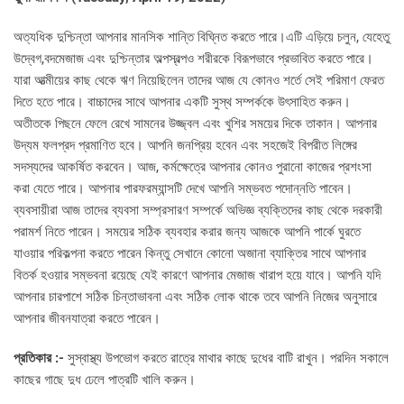
অত্যধিক দুশ্চিন্তা আপনার মানসিক শান্তি বিঘ্নিত করতে পারে।এটি এড়িয়ে চলুন, যেহেতু
উদ্বেগ,বদমেজাজ এবং দুশ্চিন্তার অল্পস্বল্পও শরীরকে বিরূপভাবে প্রভাবিত করতে পারে।
যারা আত্মীয়ের কাছ থেকে ঋণ নিয়েছিলেন তাদের আজ যে কোনও শর্তে সেই পরিমাণ ফেরত
দিতে হতে পারে। বাচ্চাদের সাথে আপনার একটি সুস্থ সম্পর্ককে উৎসাহিত করুন।
অতীতকে পিছনে ফেলে রেখে সামনের উজ্জ্বল এবং খুশির সময়ের দিকে তাকান। আপনার
উদ্যম ফলপ্রদ প্রমাণিত হবে। আপনি জনপ্রিয় হবেন এবং সহজেই বিপরীত লিঙ্গের
সদস্যদের আকর্ষিত করবেন। আজ, কর্মক্ষেত্রে আপনার কোনও পুরানো কাজের প্রশংসা
করা যেতে পারে। আপনার পারফরম্যান্সটি দেখে আপনি সম্ভবত পদোন্নতি পাবেন।
ব্যবসায়ীরা আজ তাদের ব্যবসা সম্প্রসারণ সম্পর্কে অভিজ্ঞ ব্যক্তিদের কাছ থেকে দরকারী
পরামর্শ নিতে পারেন। সময়ের সঠিক ব্যবহার করার জন্য আজকে আপনি পার্কে ঘুরতে
যাওয়ার পরিকল্পনা করতে পারেন কিন্তু সেখানে কোনো অজানা ব্যাক্তির সাথে আপনার
বিতর্ক হওয়ার সম্ভবনা রয়েছে যেই কারণে আপনার মেজাজ খারাপ হয়ে যাবে। আপনি যদি
আপনার চারপাশে সঠিক চিন্তাভাবনা এবং সঠিক লোক থাকে তবে আপনি নিজের অনুসারে
আপনার জীবনযাত্রা করতে পারেন।
প্রতিকার :-
সুস্বাস্থ্য উপভোগ করতে রাত্রে মাথার কাছে দুধের বাটি রাখুন। পরদিন সকালে
কাছের গাছে দুধ ঢেলে পাত্রটি খালি করুন।