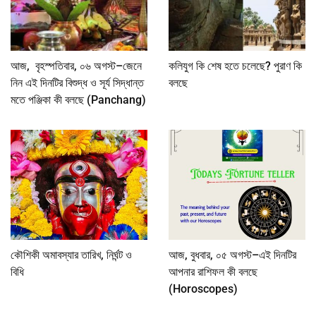
আজ, বৃহস্পতিবার, ০৬ অগস্ট–জেনে
কলিযুগ কি শেষ হতে চলেছে? পুরাণ কি
নিন এই দিনটির বিশুদ্ধ ও সূর্য সিদ্ধান্ত
বলছে
মতে পঞ্জিকা কী বলছে (Panchang)
কৌশিকী অমাবস্যার তারিখ, নির্ঘন্ট ও
আজ, বুধবার, ০৫ অগস্ট–এই দিনটির
বিধি
আপনার রাশিফল কী বলছে
(Horoscopes)