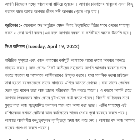
আপনি নিজেদের মধ্যে ভালোবাসা বাড়িয়ে তুলবেন। আপনার চারপাশের মানুষেরা এমন কিছু
করবেন যাতে আবার আপনার জীবন সঙ্গী আপনার প্রেমে পড়ে যায়।
প্রতিকার :-
যেকোনো শুভ অনুষ্ঠানে যেমন বিবাহ ইত্যাদিতে নিষ্ঠার সাথে ওপরের সাহায্য
করুন ও সেবা অর্পণ করুন।এর ফলে আপনার ব্যবসা বা কর্মজীবনে অনেক উন্নতি হবে।
সিংহ রাশিফল (
Tuesday, April 19, 2022)
শারীরিক সুস্থতা এবং ওজন কমানোর কর্মসূচী আপনাকে আরো ভালো আকারে আনতে
সাহায্য করবে। আজ কোনও নিকট আত্মীয়ের সহায়তায় আপনি আপনার ব্যবসায় ভাল
করতে পারবেন যা আপনাকে আর্থিকভাবেও উপকৃত করবে। যারা মানসিক ভরসা চাইছেন
তারা হয়তো বয়স্কদেরকে তাদের সাহায্যে এগিয়ে আসতে দেখবেন। যারা তাদের প্রেমিক
থেকে দূরে থাকেন তারা আজ তাদের গভীরভাবে মিস করতে পারেন। এ কারণে আপনি রাতে
আপনার প্রিয়জনের সাথে ফোনে ঘন্টাখানেক কথা বলতে পারেন। বিদেশী বাণিজ্যের সাথে
যুক্ত যারা আজ প্রত্যাশিত ফলাফল পাবে বলে আশা করা হচ্ছে। এটির সাহায্যে এই
রাশিচক্রের কর্মরত নেটিভরা আজ কর্মক্ষেত্রে তাদের মেধার পুরো ব্যবহার করতে পারে।
আপনার আর্কষণীয় বন্ধুত্বসুলভ ব্যক্তিত্ব হৃদয় জয় করে নেয়। আপনার বস আজ আপনার
কাজের প্রশংসা করতে পারেন।