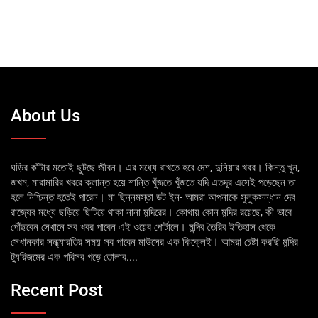
About Us
ঘড়ির কাঁটার মতোই ছুটছে জীবন। এর মধ্যে রাখতে হবে দেশ, দুনিয়ার খবর। কিন্তু খুন,
জখম, মারামারির খবরে ক্লান্ত হয়ে শান্তি খুঁজতে খুঁজতে যদি এতদূর এসেই পড়েছেন তা
হলে নিশ্চিন্ত হতেই পারেন। মা ছিন্নমস্তা ডট ইন- আমরা আপনাকে সুলুকসন্ধান দেব
রাজ্যের মধ্যে ছড়িয়ে ছিটিয়ে থাকা নানা মন্দিরের। কোথায় কোন মন্দির রয়েছে, কী ভাবে
পৌঁছবেন সেখানে সব খবর পাবেন এই ওয়েব পোর্টালে। মন্দির তৈরির ইতিহাস থেকে
সেখানকার সন্ধ্যারতির সময় সব পাবেন মাউসের এক কিক্লেই। আমরা চেষ্টা করছি মন্দির
ট্যুরিজমের এক পরিসর গড়ে তোলার....
Recent Post