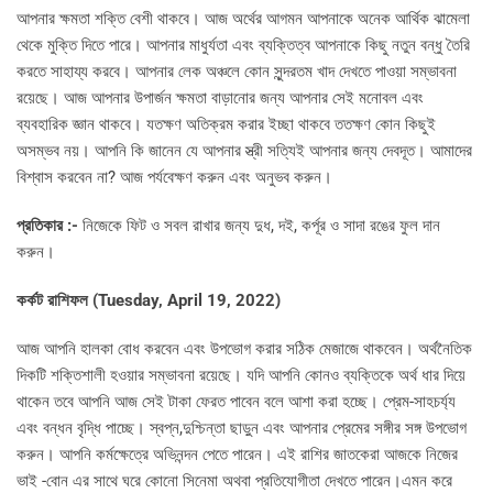
আপনার ক্ষমতা শক্তি বেশী থাকবে। আজ অর্থের আগমন আপনাকে অনেক আর্থিক ঝামেলা
থেকে মুক্তি দিতে পারে। আপনার মাধুর্যতা এবং ব্যক্তিত্ব আপনাকে কিছু নতুন বন্ধু তৈরি
করতে সাহায্য করবে। আপনার লেক অঞ্চলে কোন সুন্দরতম খাদ দেখতে পাওয়া সম্ভাবনা
রয়েছে। আজ আপনার উপার্জন ক্ষমতা বাড়ানোর জন্য আপনার সেই মনোবল এবং
ব্যবহারিক জ্ঞান থাকবে। যতক্ষণ অতিক্রম করার ইচ্ছা থাকবে ততক্ষণ কোন কিছুই
অসম্ভব নয়। আপনি কি জানেন যে আপনার স্ত্রী সত্যিই আপনার জন্য দেবদূত। আমাদের
বিশ্বাস করবেন না? আজ পর্যবেক্ষণ করুন এবং অনুভব করুন।
প্রতিকার :-
নিজেকে ফিট ও সবল রাখার জন্য দুধ, দই, কর্পূর ও সাদা রঙের ফুল দান
করুন।
কর্কট রাশিফল (
Tuesday, April 19, 2022)
আজ আপনি হালকা বোধ করবেন এবং উপভোগ করার সঠিক মেজাজে থাকবেন। অর্থনৈতিক
দিকটি শক্তিশালী হওয়ার সম্ভাবনা রয়েছে। যদি আপনি কোনও ব্যক্তিকে অর্থ ধার দিয়ে
থাকেন তবে আপনি আজ সেই টাকা ফেরত পাবেন বলে আশা করা হচ্ছে। প্রেম-সাহচর্য্য
এবং বন্ধন বৃদ্ধি পাচ্ছে। স্বপ্ন,দুশ্চিন্তা ছাড়ুন এবং আপনার প্রেমের সঙ্গীর সঙ্গ উপভোগ
করুন। আপনি কর্মক্ষেত্রে অভিনন্দন পেতে পারেন। এই রাশির জাতকেরা আজকে নিজের
ভাই -বোন এর সাথে ঘরে কোনো সিনেমা অথবা প্রতিযোগীতা দেখতে পারেন।এমন করে