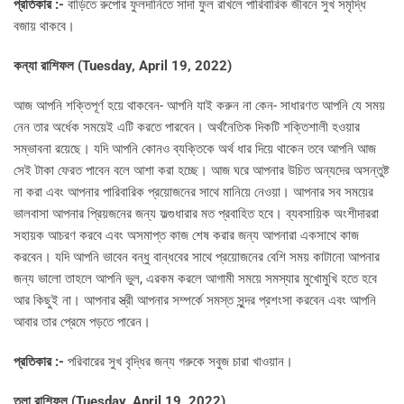
প্রতিকার :-
বাড়িতে রুপোর ফুলদানিতে সাদা ফুল রাখলে পারিবারিক জীবনে সুখ সমৃদ্ধি
বজায় থাকবে।
কন্যা রাশিফল (
Tuesday, April 19, 2022)
আজ আপনি শক্তিপূর্ণ হয়ে থাকবেন- আপনি যাই করুন না কেন- সাধারণত আপনি যে সময়
নেন তার অর্ধেক সময়েই এটি করতে পারবেন। অর্থনৈতিক দিকটি শক্তিশালী হওয়ার
সম্ভাবনা রয়েছে। যদি আপনি কোনও ব্যক্তিকে অর্থ ধার দিয়ে থাকেন তবে আপনি আজ
সেই টাকা ফেরত পাবেন বলে আশা করা হচ্ছে। আজ ঘরে আপনার উচিত অন্যদের অসন্তুষ্ট
না করা এবং আপনার পারিবারিক প্রয়োজনের সাথে মানিয়ে নেওয়া। আপনার সব সময়ের
ভালবাসা আপনার প্রিয়জনের জন্য ফল্গুধারার মত প্রবাহিত হবে। ব্যবসায়িক অংশীদাররা
সহায়ক আচরণ করবে এবং অসমাপ্ত কাজ শেষ করার জন্য আপনারা একসাথে কাজ
করবেন। যদি আপনি ভাবেন বন্ধু বান্ধবের সাথে প্রয়োজনের বেশি সময় কাটানো আপনার
জন্য ভালো তাহলে আপনি ভুল, এরকম করলে আগামী সময়ে সমস্যার মুখোমুখি হতে হবে
আর কিছুই না। আপনার স্ত্রী আপনার সম্পর্কে সমস্ত সুন্দর প্রশংসা করবেন এবং আপনি
আবার তার প্রেমে পড়তে পারেন।
প্রতিকার :-
পরিবারের সুখ বৃদ্ধির জন্য গরুকে সবুজ চারা খাওয়ান।
তুলা রাশিফল (
Tuesday, April 19, 2022)