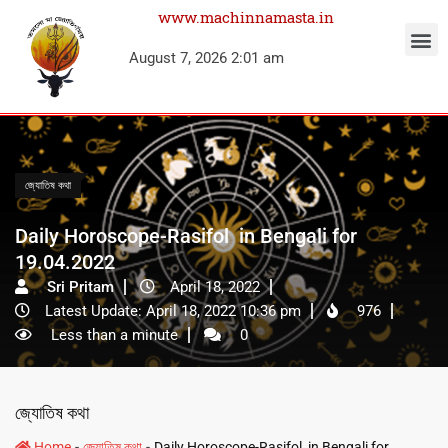
www.machinnamasta.in
August 7, 2026 2:01 am
জ্যোতিষ কথা
Daily Horoscope-Rasifol in Bengali for
19.04.2022
Sri Pritam
April 18, 2022
Latest Update: April 18, 2022 10:36 pm
976
Less than a minute
0
জ্যোতিষ কথা
-
-
Home
জ্যোতিষ কথা
Daily Horoscope-Rasifol in Bengali for