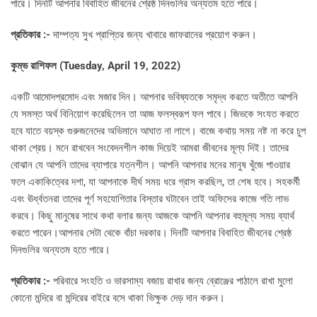
পারে। দিনটি আপনার বিবাহিত জীবনের শ্রেষ্ঠ দিনগুলির অন্যতম হতে পারে।
প্রতিকার :-
দাম্পত্য সুখ প্রাপ্তির জন্য খাবারে জাফরানের প্রয়োগ করুন।
কুম্ভ রাশিফল (
Tuesday, April 19, 2022)
একটি আমোদপ্রমোদ এবং মজার দিন। আপনার ভবিষ্যতকে সমৃদ্ধ করতে অতীতে আপনি
যে সমস্ত অর্থ বিনিয়োগ করেছিলেন তা আজ ফলস্বরূপ ফল পাবে। জিভকে সংযত করতে
হবে যাতে বয়স্ক গুরুজনেদের অভিমানে আঘাত না লাগে। বাজে কথায় সময় নষ্ট না করে চুপ
থাকা শ্রেয়। মনে রাখবেন সংবেদনশীল কাজ দিয়েই আমরা জীবনের মূল্য দিই। তাদের
বোঝান যে আপনি তাদের ব্যাপারে যত্নশীল। আপনি আপনার মনের মানুষ খুঁজে পাওয়ার
ফলে একাকিত্বের দশা, যা আপনাকে দীর্ঘ সময় ধরে গ্রাস করছিল, তা শেষ হবে। সহকর্মী
এবং ঊর্ধ্বতনরা তাদের পূর্ণ সহযোগিতার বিস্তার ঘটাবেন তাই অফিসের কাজে গতি লাভ
করবে। কিছু মানুষের সাথে কথা বলার জন্য আজকে আপনি আপনার বহুমূল্য সময় ব্যার্থ
করতে পারেন।আপনার সেটা থেকে বাঁচা দরকার। দিনটি আপনার বিবাহিত জীবনের শ্রেষ্ঠ
দিনগুলির অন্যতম হতে পারে।
প্রতিকার :-
পরিবারে সংহতি ও ভারসাম্য বজায় রাখার জন্য ব্রোঞ্জের পাঠালে রাখা মুলো
কোনো মন্দিরে বা মন্দিরের বাইরে বসে থাকা ভিক্ষুক দেড় দান করুন।