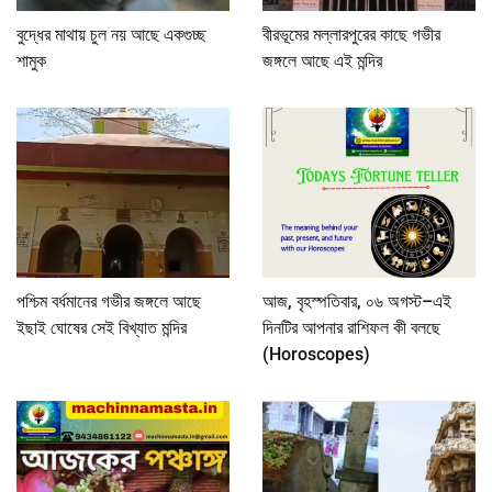
বুদ্ধের মাথায় চুল নয় আছে একগুচ্ছ
বীরভূমের মল্লারপুরের কাছে গভীর
শামুক
জঙ্গলে আছে এই মন্দির
পশ্চিম বর্ধমানের গভীর জঙ্গলে আছে
আজ, বৃহস্পতিবার, ০৬ অগস্ট–এই
ইছাই ঘোষের সেই বিখ্যাত মন্দির
দিনটির আপনার রাশিফল কী বলছে
(Horoscopes)