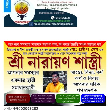
যোগাযোগ-9002003282