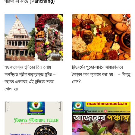
পঞ্জিকা কী বলছে (Panchang)
মহাকালেশ্বর মন্দিরের তিন তলায়
হিন্দুধর্মের পুজো-পার্বনে সাধারণভাবে
অবস্থিত শ্রীনাগচন্দ্রেশ্বর মন্দির –
সৈন্ধব লবণ ব্যবহার করা হয়। – কিন্তু
বছরের একবারই এই মন্দিরের দরজা
কেন?
খোলা হয়