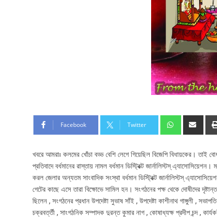
Facebook
Twitter
খবরে আমরাঃ কলমের খোঁচা বড্ড বেশি লেগে গিয়েছিল বিজেপি বিধায়কের। তাই বোধ
প্রতিবাদে বর্ধমানের রাস্তায় নামল বর্ধমান ডিস্ট্রিক্ট জার্নালিস্টস্ এ্যাসোসিয়েশ
করল জেলার অন্যতম সাংবাদিক সংস্থা বর্ধমান ডিস্ট্রিক্ট জার্নালিস্টস্ এ্যাসোসিয়ে
গেটের কাছে এসে তারা বিক্ষোভে সামিল হন। সংগঠনের পক্ষ থেকে দোষীদের দৃষ্টান্
ছিলেন , সংগঠনের প্রধান উপদেষ্টা সুভাষ সাঁই , উপদেষ্টা কাশীনাথ গাঙ্গুলী , সভা
চক্রবর্ত্তী , সাংগঠনিক সম্পাদক দুরন্ত কুমার নাগ , কোষাধ্যক্ষ প্রদীপ চন্দ , ক