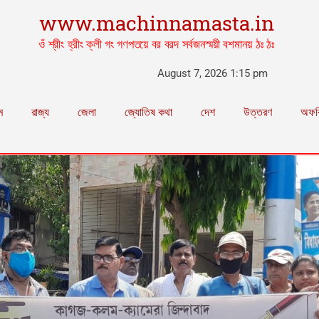
www.machinnamasta.in
ওঁ শ্রীং হ্রীং ক্লী গং গণপতয়ে বর বরদ সর্বজনস্ময়ী বশমানয় ঠঃ ঠঃ
August 7, 2026 1:15 pm
ম
রাজ্য
জেলা
জ্যোতিষ কথা
দেশ
উত্তরণ
অফব