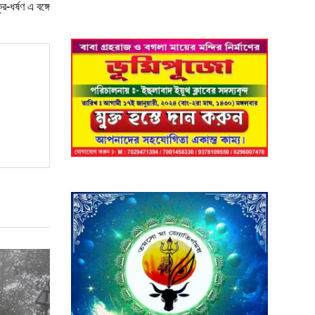
-ধর্ষণ এ বঙ্গে