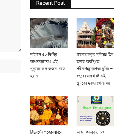
Recent Post
মাইনাস ৫০ ডিগ্রি
মহাকালেশ্বর মন্দিরের তিন
তাপমাত্রাতেও এই
তলায় অবস্থিত
পুকুরের জল কখনো বরফ
শ্রীনাগচন্দ্রেশ্বর মন্দির –
হয় না
বছরের একবারই এই
মন্দিরের দরজা খোলা হয়
হিন্দুধর্মের পুজো-পার্বনে
আজ, শুক্রবার, ০৭