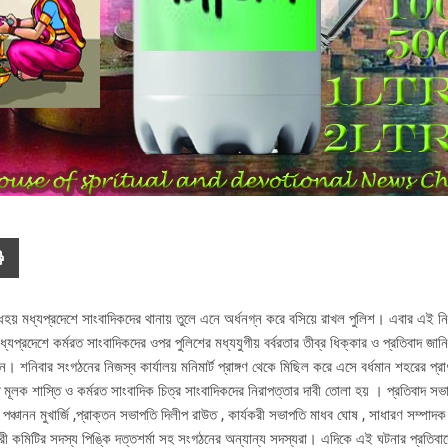
হয় মধ্যপ্রদেশে সাংবাদিকদের থানায় তুলে এনে অর্ধনগ্ন করে বসিয়ে রাখল পুলিশ। এবার এই নি
ন। মধ্যপ্রদেশে কর্মরত সাংবাদিকদের ওপর পুলিশের মধ্যযুগীয় বর্বরতার তীব্র ধিক্কার ও প্রতিবাদ জা
শন। শনিবার সংগঠনের নিজস্ব কার্যালয় মনিমার্ট প্রাঙ্গণ থেকে মিছিল করে এসে বর্ধমান শহরের প্রাণক
ত মূলক শাস্তি ও কর্মরত সাংবাদিক চিত্র সাংবাদিকদের নিরাপত্তার দাবী তোলা হয় । প্রতিবাদ স
পতি পঞ্চানন মুখার্জি ,প্রাক্তন সভাপতি দিলীপ রাউত , কার্যকরী সভাপতি মাধব ঘোষ , সাধারণ সম্পা
ার্যকরী কমিটির সদস্য পিঙ্কি দত্তশর্মা সহ সংগঠনের অন্যান্য সদস্যরা। এদিকে এই ঘটনার প্রতিবাদ