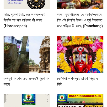
আজ, বৃহস্পতিবার, ০৬ অগস্ট–এই
আজ, বৃহস্পতিবার, ০৬ অগস্ট–জেনে
দিনটির আপনার রাশিফল কী বলছে
নিন এই দিনটির বিশুদ্ধ ও সূর্য সিদ্ধান্ত
(Horoscopes)
মতে পঞ্জিকা কী বলছে (Panchang)
কলিযুগ কি শেষ হতে চলেছে? পুরাণ কি
কৌশিকী অমাবস্যার তারিখ, নির্ঘন্ট ও
বলছে
বিধি