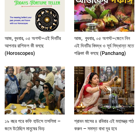
আজ, বুধবার, ০৫ অগস্ট–এই দিনটির
আজ, বুধবার, ০৫ অগস্ট–জেনে নিন
আপনার রাশিফল কী বলছে
এই দিনটির বিশুদ্ধ ও সূর্য সিদ্ধান্ত মতে
(Horoscopes)
পঞ্জিকা কী বলছে (Panchang)
১৯ বছর পরে কফি হাউসে তসলিমা –
শ্রাবন মাসের ৪ রবিবার এই মহামন্ত্র পাঠ
জমে উঠেছিল মানুষের ভিড়
করুন – সমস্ত বাধা দূর হবে