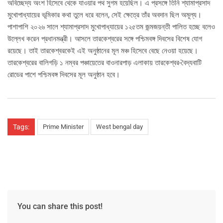
অবিচ্ছেদ্য অংশ হিসেবে থেকে যাওয়ার পথ সুগম হয়েছিল। এ প্রসঙ্গে তিনি শ্যামাপ্রসাদ
মুখোপাধ্যায়ের ভূমিকার কথা তুলে ধরে বলেন, সেই ক্ষেত্রে তাঁর অবদান ছিল অমূল্য।
পাশাপাশি ২০২৬ সালে শ্যামাপ্রসাদ মুখোপাধ্যায়ের ১২৫তম জন্মজয়ন্তী পালিত হচ্ছে বলেও
উল্লেখ করেন প্রধানমন্ত্রী। আসলে তারকেশ্বরের সঙ্গে পশ্চিমবঙ্গ দিবসের বিশেষ যোগ
রয়েছে। তাই তারকেশ্বরকেই এই অনুষ্ঠানের মূল মঞ্চ হিসেবে বেছে নেওয়া হয়েছে।
তারকেশ্বরের বালিগড়ি ১ নম্বর পঞ্চায়েতের বাওনারপাড় এলাকায় তারকেশ্বর-বৈদ্যবাটি
রোডের পাশে পশ্চিমবঙ্গ দিবসের মূল অনুষ্ঠান হবে।
Tags:
Prime Minister
West bengal day
You can share this post!