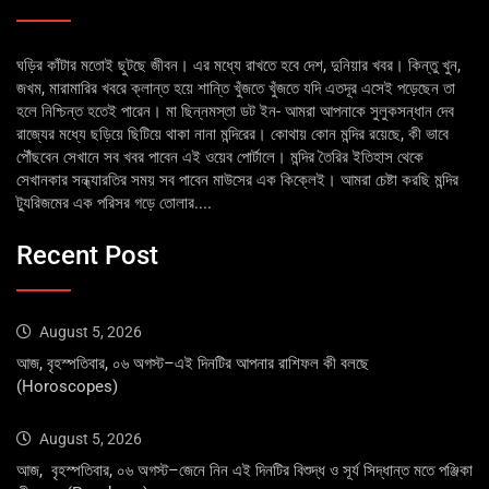
ঘড়ির কাঁটার মতোই ছুটছে জীবন। এর মধ্যে রাখতে হবে দেশ, দুনিয়ার খবর। কিন্তু খুন,
জখম, মারামারির খবরে ক্লান্ত হয়ে শান্তি খুঁজতে খুঁজতে যদি এতদূর এসেই পড়েছেন তা
হলে নিশ্চিন্ত হতেই পারেন। মা ছিন্নমস্তা ডট ইন- আমরা আপনাকে সুলুকসন্ধান দেব
রাজ্যের মধ্যে ছড়িয়ে ছিটিয়ে থাকা নানা মন্দিরের। কোথায় কোন মন্দির রয়েছে, কী ভাবে
পৌঁছবেন সেখানে সব খবর পাবেন এই ওয়েব পোর্টালে। মন্দির তৈরির ইতিহাস থেকে
সেখানকার সন্ধ্যারতির সময় সব পাবেন মাউসের এক কিক্লেই। আমরা চেষ্টা করছি মন্দির
ট্যুরিজমের এক পরিসর গড়ে তোলার....
Recent Post
August 5, 2026
আজ, বৃহস্পতিবার, ০৬ অগস্ট–এই দিনটির আপনার রাশিফল কী বলছে
(Horoscopes)
August 5, 2026
আজ, বৃহস্পতিবার, ০৬ অগস্ট–জেনে নিন এই দিনটির বিশুদ্ধ ও সূর্য সিদ্ধান্ত মতে পঞ্জিকা