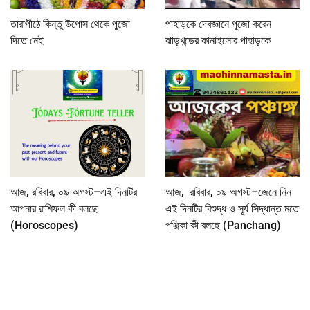
তারাপীঠে কিন্তু উপোস থেকে পুজো
পাহাড়কে দেবজ্ঞানে পুজো করেন
দিতে নেই
ঝাড়খন্ডের কানাইসোর পাহাড়কে
আজ, রবিবার, ০৯ অগস্ট–এই দিনটির
আজ, রবিবার, ০৯ অগস্ট–জেনে নিন
আপনার রাশিফল কী বলছে
এই দিনটির বিশুদ্ধ ও সূর্য সিদ্ধান্ত মতে
(Horoscopes)
পঞ্জিকা কী বলছে (Panchang)