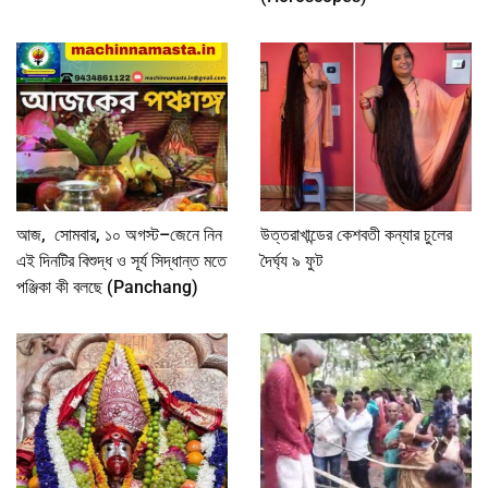
আজ, সোমবার, ১০ অগস্ট–জেনে নিন
উত্তরাখান্ডের কেশবতী কন্যার চুলের
এই দিনটির বিশুদ্ধ ও সূর্য সিদ্ধান্ত মতে
দৈর্ঘ্য ৯ ফুট
পঞ্জিকা কী বলছে (Panchang)