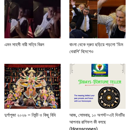
এমন সাহসী নারী সত্যি বিরল
বাংলা থেকে দ্রুত ছড়িয়ে পড়লো ‘ডিম
থেরাপি’ বিদেশেও
দুর্গাপূজা ২০২৬ – নির্ঘন্ট ও কিছু বিধি
আজ, সোমবার, ১০ অগস্ট–এই দিনটির
আপনার রাশিফল কী বলছে
(Horoscopes)