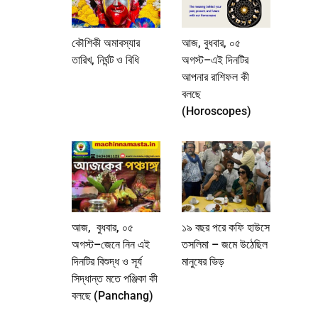
কৌশিকী অমাবস্যার
আজ, বুধবার, ০৫
তারিখ, নির্ঘন্ট ও বিধি
অগস্ট–এই দিনটির
আপনার রাশিফল কী
বলছে
(Horoscopes)
আজ, বুধবার, ০৫
১৯ বছর পরে কফি হাউসে
অগস্ট–জেনে নিন এই
তসলিমা – জমে উঠেছিল
দিনটির বিশুদ্ধ ও সূর্য
মানুষের ভিড়
সিদ্ধান্ত মতে পঞ্জিকা কী
বলছে (Panchang)