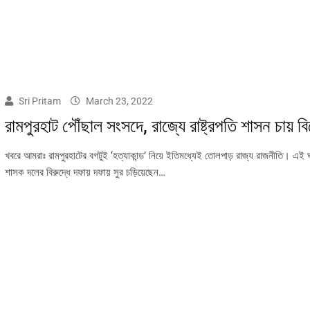
Sri Pritam
March 23, 2022
রামপুরহাট পৌঁছাল সংসদে, রাজ্যে রাষ্ট্রপতি শাসন চায় ব
খবরে আমরাঃ রামপুরহাটের বগটুই ‘হত্যাকান্ড’ নিয়ে ইতিমধ্যেই তোলপাড় রাজ্য রাজনীতি। এই ঘ
শাসক দলের বিরুদ্ধে দফায় দফায় সুর চড়িয়েছেন…