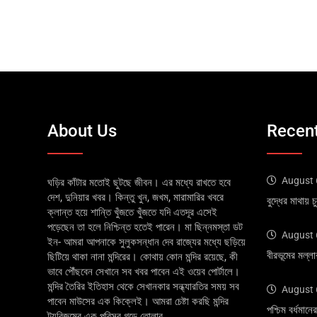
About Us
Recent
August 
ঘড়ির কাঁটার মতোই ছুটছে জীবন। এর মধ্যে রাখতে হবে
দেশ, দুনিয়ার খবর। কিন্তু খুন, জখম, মারামারির খবরে
বুদ্ধের মাথায়
ক্লান্ত হয়ে শান্তি খুঁজতে খুঁজতে যদি এতদূর এসেই
পড়েছেন তা হলে নিশ্চিন্ত হতেই পারেন। মা ছিন্নমস্তা ডট
August 
ইন- আমরা আপনাকে সুলুকসন্ধান দেব রাজ্যের মধ্যে ছড়িয়ে
বীরভূমের মল্ল
ছিটিয়ে থাকা নানা মন্দিরের। কোথায় কোন মন্দির রয়েছে, কী
ভাবে পৌঁছবেন সেখানে সব খবর পাবেন এই ওয়েব পোর্টালে।
মন্দির তৈরির ইতিহাস থেকে সেখানকার সন্ধ্যারতির সময় সব
August 
পাবেন মাউসের এক কিক্লেই। আমরা চেষ্টা করছি মন্দির
পশ্চিম বর্ধমা
ট্যুরিজমের এক পরিসর গড়ে তোলার....