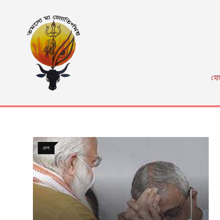
হো
দেশ