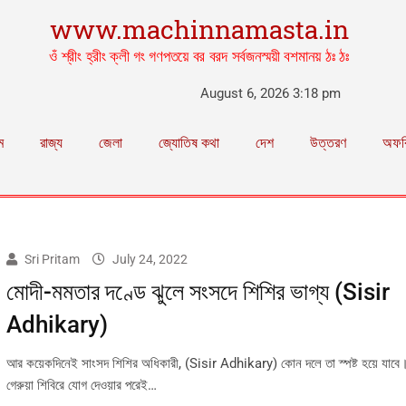
www.machinnamasta.in
ওঁ শ্রীং হ্রীং ক্লী গং গণপতয়ে বর বরদ সর্বজনস্ময়ী বশমানয় ঠঃ ঠঃ
August 6, 2026 3:18 pm
ম
রাজ্য
জেলা
জ্যোতিষ কথা
দেশ
উত্তরণ
অফব
Sri Pritam
July 24, 2022
মোদী-মমতার দণ্ডে ঝুলে সংসদে শিশির ভাগ্য (Sisir
Adhikary)
আর কয়েকদিনেই সাংসদ শিশির অধিকারী, (Sisir Adhikary) কোন দলে তা স্পষ্ট হয়ে যাবে। পুত
গেরুয়া শিবিরে যোগ দেওয়ার পরেই…