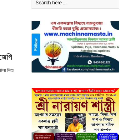
িজেপি
টনা নিয়ে