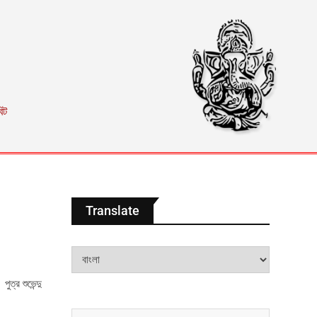
িট
Translate
্র শুভেন্দু