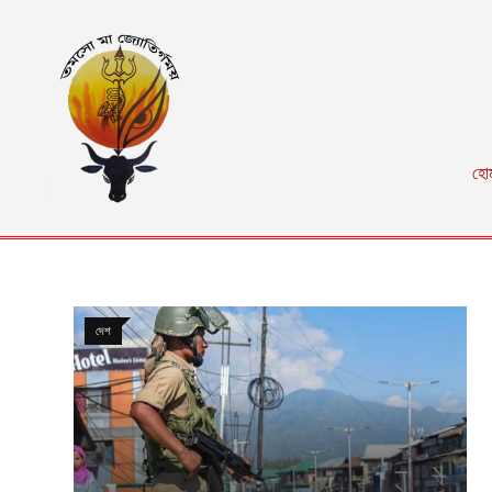
হো
দেশ