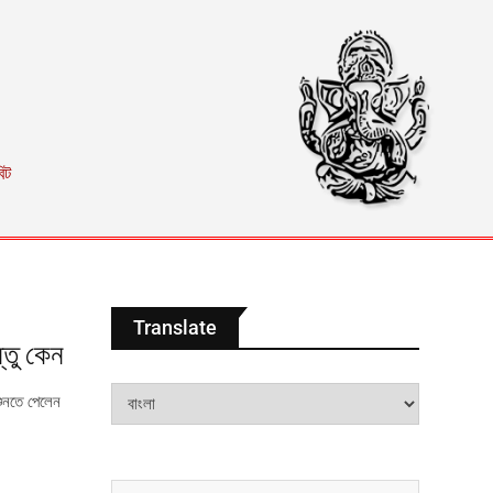
িট
Translate
্তু কেন
শুনতে পেলেন