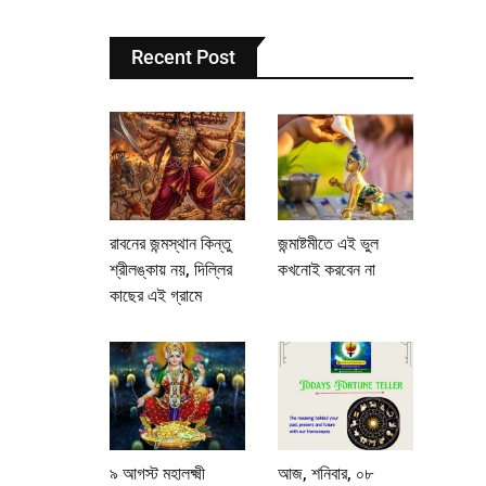
Recent Post
রাবনের জন্মস্থান কিন্তু
জন্মাষ্টমীতে এই ভুল
শ্রীলঙ্কায় নয়, দিল্লির
কখনোই করবেন না
কাছের এই গ্রামে
৯ আগস্ট মহালক্ষ্মী
আজ, শনিবার, ০৮