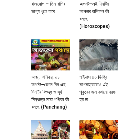
রাজযোগ – তিন রাশির
অগস্ট–এই দিনটির
ভাগ্য খুলে যাবে
আপনার রাশিফল কী
বলছে
(Horoscopes)
আজ, শনিবার, ০৮
মাইনাস ৫০ ডিগ্রি
অগস্ট–জেনে নিন এই
তাপমাত্রাতেও এই
দিনটির বিশুদ্ধ ও সূর্য
পুকুরের জল কখনো বরফ
সিদ্ধান্ত মতে পঞ্জিকা কী
হয় না
বলছে (Panchang)