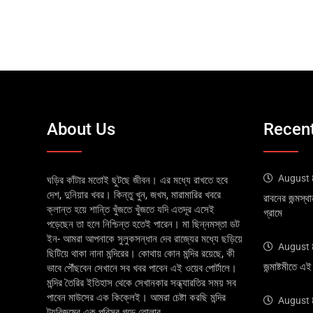
About Us
Recent
August 
ঘড়ির কাঁটার মতোই ছুটছে জীবন। এর মধ্যে রাখতে হবে
দেশ, দুনিয়ার খবর। কিন্তু খুন, জখম, মারামারির খবরে
রাবনের জন্মস্থ
ক্লান্ত হয়ে শান্তি খুঁজতে খুঁজতে যদি এতদূর এসেই
গ্রামে
পড়েছেন তা হলে নিশ্চিন্ত হতেই পারেন। মা ছিন্নমস্তা ডট
ইন- আমরা আপনাকে সুলুকসন্ধান দেব রাজ্যের মধ্যে ছড়িয়ে
August 
ছিটিয়ে থাকা নানা মন্দিরের। কোথায় কোন মন্দির রয়েছে, কী
জন্মাষ্টমীতে 
ভাবে পৌঁছবেন সেখানে সব খবর পাবেন এই ওয়েব পোর্টালে।
মন্দির তৈরির ইতিহাস থেকে সেখানকার সন্ধ্যারতির সময় সব
পাবেন মাউসের এক কিক্লেই। আমরা চেষ্টা করছি মন্দির
August 
ট্যুরিজমের এক পরিসর গড়ে তোলার....