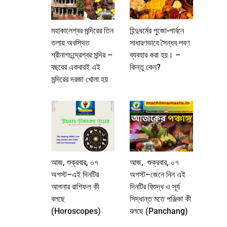
মহাকালেশ্বর মন্দিরের তিন
হিন্দুধর্মের পুজো-পার্বনে
তলায় অবস্থিত
সাধারণভাবে সৈন্ধব লবণ
শ্রীনাগচন্দ্রেশ্বর মন্দির –
ব্যবহার করা হয়। –
বছরের একবারই এই
কিন্তু কেন?
মন্দিরের দরজা খোলা হয়
আজ, শুক্রবার, ০৭
আজ, শুক্রবার, ০৭
অগস্ট–এই দিনটির
অগস্ট–জেনে নিন এই
আপনার রাশিফল কী
দিনটির বিশুদ্ধ ও সূর্য
বলছে
সিদ্ধান্ত মতে পঞ্জিকা কী
(Horoscopes)
বলছে (Panchang)