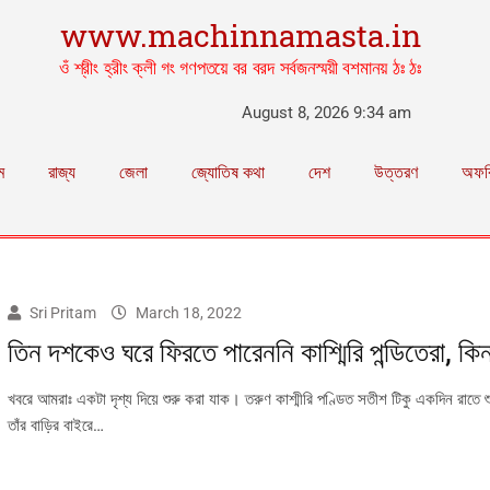
www.machinnamasta.in
ওঁ শ্রীং হ্রীং ক্লী গং গণপতয়ে বর বরদ সর্বজনস্ময়ী বশমানয় ঠঃ ঠঃ
August 8, 2026 9:34 am
ম
রাজ্য
জেলা
জ্যোতিষ কথা
দেশ
উত্তরণ
অফব
Sri Pritam
March 18, 2022
তিন দশকেও ঘরে ফিরতে পারেননি কাশ্মিরি পন্ডিতেরা, কিন
খবরে আমরাঃ একটা দৃশ্য দিয়ে শুরু করা যাক। তরুণ কাশ্মীরি পণ্ডিত সতীশ টিকু একদিন রাতে 
তাঁর বাড়ির বাইরে…