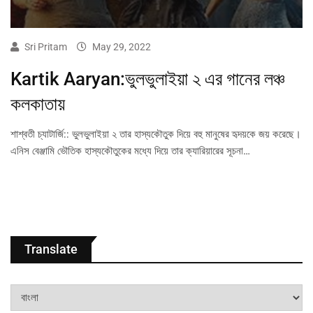
Sri Pritam
May 29, 2022
Kartik Aaryan:ভুলভুলাইয়া ২ এর গানের লঞ্চ
কলকাতায়
শাশ্বতী চ্যাটার্জি:: ভুলভুলাইয়া ২ তার হাস্যকৌতুক দিয়ে বহু মানুষের হৃদয়কে জয় করেছে।
এনিস বেঞ্জামি ভৌতিক হাস্যকৌতুকের মধ্যে দিয়ে তার ক্যারিয়ারের সূচনা…
Translate