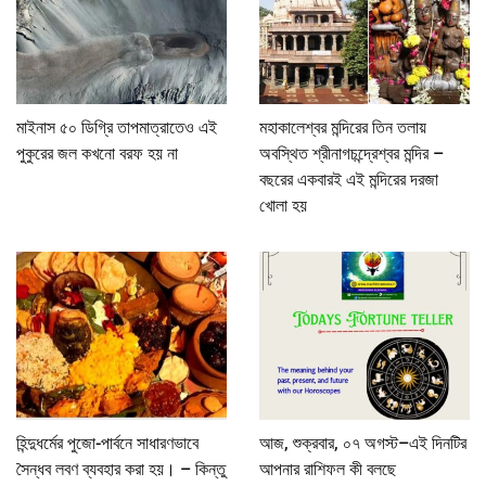
মাইনাস ৫০ ডিগ্রি তাপমাত্রাতেও এই
মহাকালেশ্বর মন্দিরের তিন তলায়
পুকুরের জল কখনো বরফ হয় না
অবস্থিত শ্রীনাগচন্দ্রেশ্বর মন্দির –
বছরের একবারই এই মন্দিরের দরজা
খোলা হয়
হিন্দুধর্মের পুজো-পার্বনে সাধারণভাবে
আজ, শুক্রবার, ০৭ অগস্ট–এই দিনটির
সৈন্ধব লবণ ব্যবহার করা হয়। – কিন্তু
আপনার রাশিফল কী বলছে