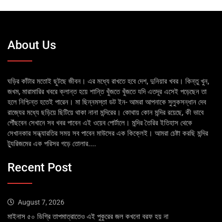
About Us
ঘড়ির কাঁটার মতোই ছুটছে জীবন। এর মধ্যে রাখতে হবে দেশ, দুনিয়ার খবর। কিন্তু খুন,
জখম, মারামারির খবরে ক্লান্ত হয়ে শান্তি খুঁজতে খুঁজতে যদি এতদূর এসেই পড়েছেন তা
হলে নিশ্চিন্ত হতেই পারেন। মা ছিন্নমস্তা ডট ইন- আমরা আপনাকে সুলুকসন্ধান দেব
রাজ্যের মধ্যে ছড়িয়ে ছিটিয়ে থাকা নানা মন্দিরের। কোথায় কোন মন্দির রয়েছে, কী ভাবে
পৌঁছবেন সেখানে সব খবর পাবেন এই ওয়েব পোর্টালে। মন্দির তৈরির ইতিহাস থেকে
সেখানকার সন্ধ্যারতির সময় সব পাবেন মাউসের এক কিক্লেই। আমরা চেষ্টা করছি মন্দির
ট্যুরিজমের এক পরিসর গড়ে তোলার....
Recent Post
August 7, 2026
মাইনাস ৫০ ডিগ্রি তাপমাত্রাতেও এই পুকুরের জল কখনো বরফ হয় না