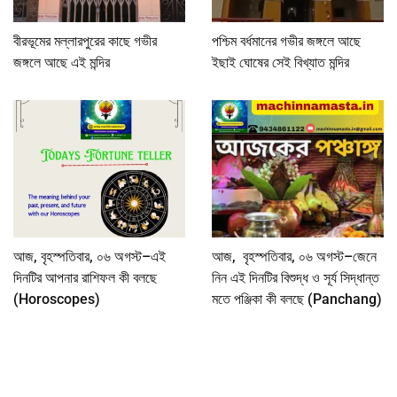
বীরভূমের মল্লারপুরের কাছে গভীর
পশ্চিম বর্ধমানের গভীর জঙ্গলে আছে
জঙ্গলে আছে এই মন্দির
ইছাই ঘোষের সেই বিখ্যাত মন্দির
আজ, বৃহস্পতিবার, ০৬ অগস্ট–এই
আজ, বৃহস্পতিবার, ০৬ অগস্ট–জেনে
দিনটির আপনার রাশিফল কী বলছে
নিন এই দিনটির বিশুদ্ধ ও সূর্য সিদ্ধান্ত
(Horoscopes)
মতে পঞ্জিকা কী বলছে (Panchang)