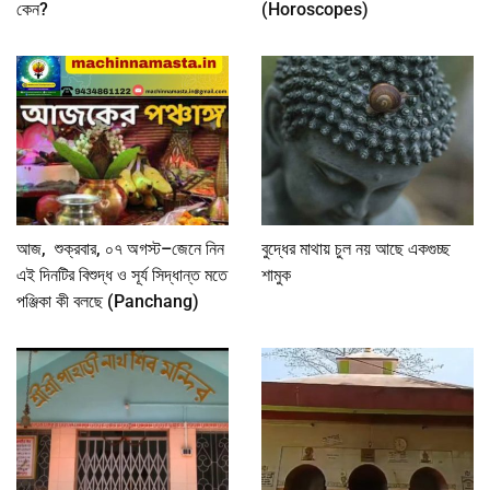
কেন?
(Horoscopes)
আজ, শুক্রবার, ০৭ অগস্ট–জেনে নিন
বুদ্ধের মাথায় চুল নয় আছে একগুচ্ছ
এই দিনটির বিশুদ্ধ ও সূর্য সিদ্ধান্ত মতে
শামুক
পঞ্জিকা কী বলছে (Panchang)