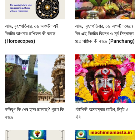
আজ, বৃহস্পতিবার, ০৬ অগস্ট–এই
আজ, বৃহস্পতিবার, ০৬ অগস্ট–জেনে
দিনটির আপনার রাশিফল কী বলছে
নিন এই দিনটির বিশুদ্ধ ও সূর্য সিদ্ধান্ত
(Horoscopes)
মতে পঞ্জিকা কী বলছে (Panchang)
কলিযুগ কি শেষ হতে চলেছে? পুরাণ কি
কৌশিকী অমাবস্যার তারিখ, নির্ঘন্ট ও
বলছে
বিধি