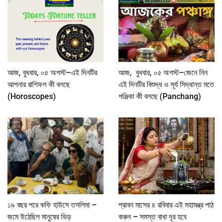
আজ, বুধবার, ০৫ অগস্ট–এই দিনটির
আজ, বুধবার, ০৫ অগস্ট–জেনে নিন
আপনার রাশিফল কী বলছে
এই দিনটির বিশুদ্ধ ও সূর্য সিদ্ধান্ত মতে
(Horoscopes)
পঞ্জিকা কী বলছে (Panchang)
১৯ বছর পরে কফি হাউসে তসলিমা –
শ্রাবন মাসের ৪ রবিবার এই মহামন্ত্র পাঠ
জমে উঠেছিল মানুষের ভিড়
করুন – সমস্ত বাধা দূর হবে