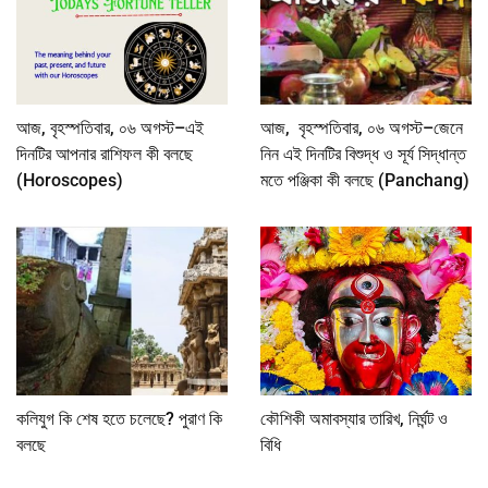
আজ, বৃহস্পতিবার, ০৬ অগস্ট–এই
আজ, বৃহস্পতিবার, ০৬ অগস্ট–জেনে
দিনটির আপনার রাশিফল কী বলছে
নিন এই দিনটির বিশুদ্ধ ও সূর্য সিদ্ধান্ত
(Horoscopes)
মতে পঞ্জিকা কী বলছে (Panchang)
কলিযুগ কি শেষ হতে চলেছে? পুরাণ কি
কৌশিকী অমাবস্যার তারিখ, নির্ঘন্ট ও
বলছে
বিধি