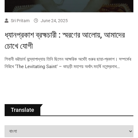
Sri Pritam
June 24, 2025
ধ্যানপ্রকাশ ব্রহ্মচারী : স্মরণের আলোয়, আমাদের
চোখে যোগী
শিবানী ভট্টাচার্য বন্দ্যোপাধ্যায় তিনি ছিলেন আক্ষরিক অর্থেই গুরুর ছায়া-প্রকাশ। সম্পর্কের
নিরিখে ‘The Levitating Saint’ – ভাদুড়ী মহাশয় অর্থাৎ মহর্ষি নগেন্দ্রনাথ…
Translate