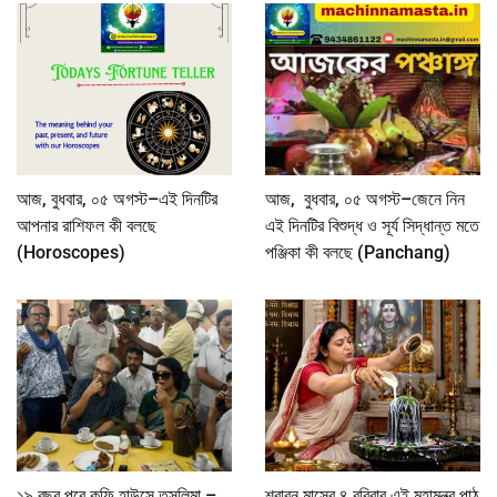
আজ, বুধবার, ০৫ অগস্ট–এই দিনটির
আজ, বুধবার, ০৫ অগস্ট–জেনে নিন
আপনার রাশিফল কী বলছে
এই দিনটির বিশুদ্ধ ও সূর্য সিদ্ধান্ত মতে
(Horoscopes)
পঞ্জিকা কী বলছে (Panchang)
১৯ বছর পরে কফি হাউসে তসলিমা –
শ্রাবন মাসের ৪ রবিবার এই মহামন্ত্র পাঠ