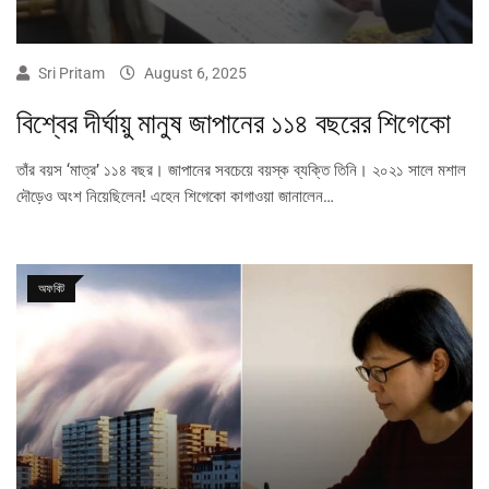
Sri Pritam
August 6, 2025
বিশ্বের দীর্ঘায়ু মানুষ জাপানের ১১৪ বছরের শিগেকো
তাঁর বয়স ‘মাত্র’ ১১৪ বছর। জাপানের সবচেয়ে বয়স্ক ব্যক্তি তিনি। ২০২১ সালে মশাল
দৌড়েও অংশ নিয়েছিলেন! এহেন শিগেকো কাগাওয়া জানালেন…
অফবিট