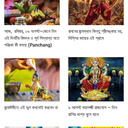
আজ, রবিবার, ০৯ অগস্ট–জেনে নিন
রাবনের জন্মস্থান কিন্তু শ্রীলঙ্কায় নয়,
এই দিনটির বিশুদ্ধ ও সূর্য সিদ্ধান্ত মতে
দিল্লির কাছের এই গ্রামে
পঞ্জিকা কী বলছে (Panchang)
জন্মাষ্টমীতে এই ভুল কখনোই করবেন না
৯ আগস্ট মহালক্ষ্মী রাজযোগ – তিন
রাশির ভাগ্য খুলে যাবে