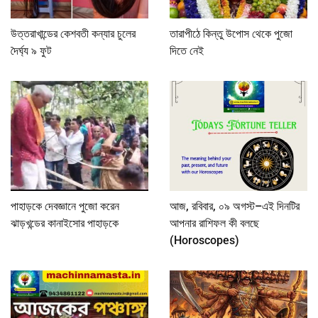
উত্তরাখান্ডের কেশবতী কন্যার চুলের
তারাপীঠে কিন্তু উপোস থেকে পুজো
দৈর্ঘ্য ৯ ফুট
দিতে নেই
পাহাড়কে দেবজ্ঞানে পুজো করেন
আজ, রবিবার, ০৯ অগস্ট–এই দিনটির
ঝাড়খন্ডের কানাইসোর পাহাড়কে
আপনার রাশিফল কী বলছে
(Horoscopes)