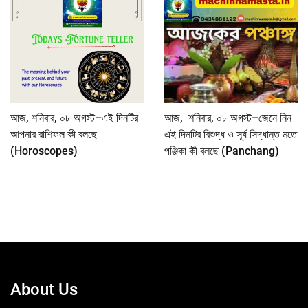
আজ, শনিবার, ০৮ অগস্ট–এই দিনটির
আজ, শনিবার, ০৮ অগস্ট–জেনে নিন
আপনার রাশিফল কী বলছে
এই দিনটির বিশুদ্ধ ও সূর্য সিদ্ধান্ত মতে
(Horoscopes)
পঞ্জিকা কী বলছে (Panchang)
About Us