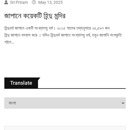
Sri Pritam
May 13, 2025
জাপানে কয়েকটি হিন্দু মন্দির
হিন্দুধর্ম জাপানে একটি সংখ্যালঘু ধর্ম। ২০১৫ সালের তথ্যনুসারে ২৫,৫৯৭ জন
হিন্দু জাপানে বসবাস করে । যদিও হিন্দুধর্ম জাপানে সংখ্যালঘু ধর্ম, তবুও জাপানি সংস্কৃতি
গঠনে…
Translate