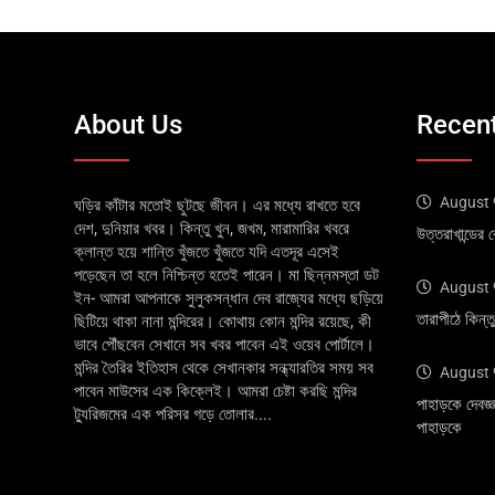
About Us
Recent
August 
ঘড়ির কাঁটার মতোই ছুটছে জীবন। এর মধ্যে রাখতে হবে
দেশ, দুনিয়ার খবর। কিন্তু খুন, জখম, মারামারির খবরে
উত্তরাখান্ডের 
ক্লান্ত হয়ে শান্তি খুঁজতে খুঁজতে যদি এতদূর এসেই
পড়েছেন তা হলে নিশ্চিন্ত হতেই পারেন। মা ছিন্নমস্তা ডট
August 
ইন- আমরা আপনাকে সুলুকসন্ধান দেব রাজ্যের মধ্যে ছড়িয়ে
তারাপীঠে কিন্
ছিটিয়ে থাকা নানা মন্দিরের। কোথায় কোন মন্দির রয়েছে, কী
ভাবে পৌঁছবেন সেখানে সব খবর পাবেন এই ওয়েব পোর্টালে।
মন্দির তৈরির ইতিহাস থেকে সেখানকার সন্ধ্যারতির সময় সব
August 
পাবেন মাউসের এক কিক্লেই। আমরা চেষ্টা করছি মন্দির
পাহাড়কে দেবজ্
ট্যুরিজমের এক পরিসর গড়ে তোলার....
পাহাড়কে