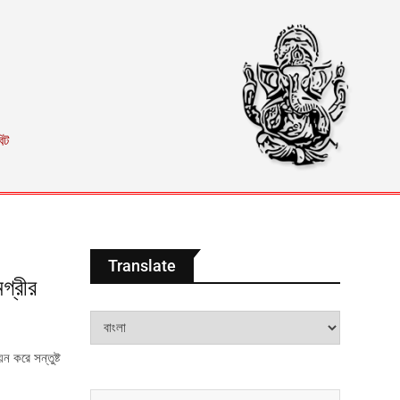
িট
Translate
মগ্রীর
য়ন করে সন্তুষ্ট