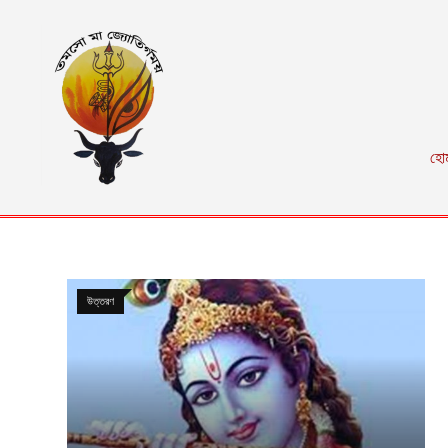
হো
উত্তরণ