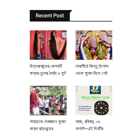
Recent Post
উত্তরাখান্ডের কেশবতী
তারাপীঠে কিন্তু উপোস
কন্যার চুলের দৈর্ঘ্য ৯ ফুট
থেকে পুজো দিতে নেই
পাহাড়কে দেবজ্ঞানে পুজো
আজ, রবিবার, ০৯
করেন ঝাড়খন্ডের
অগস্ট–এই দিনটির