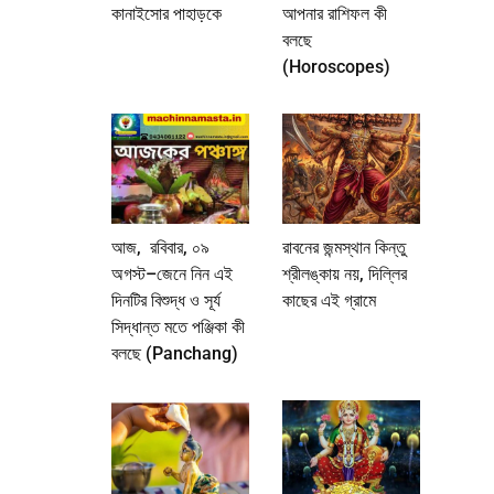
কানাইসোর পাহাড়কে
আপনার রাশিফল কী
বলছে
(Horoscopes)
আজ, রবিবার, ০৯
রাবনের জন্মস্থান কিন্তু
অগস্ট–জেনে নিন এই
শ্রীলঙ্কায় নয়, দিল্লির
দিনটির বিশুদ্ধ ও সূর্য
কাছের এই গ্রামে
সিদ্ধান্ত মতে পঞ্জিকা কী
বলছে (Panchang)