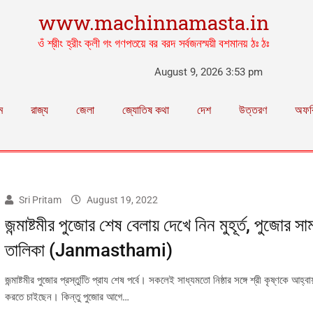
www.machinnamasta.in
ওঁ শ্রীং হ্রীং ক্লী গং গণপতয়ে বর বরদ সর্বজনস্ময়ী বশমানয় ঠঃ ঠঃ
August 9, 2026 3:53 pm
ম
রাজ্য
জেলা
জ্যোতিষ কথা
দেশ
উত্তরণ
অফব
Sri Pritam
August 19, 2022
জন্মাষ্টমীর পুজোর শেষ বেলায় দেখে নিন মুহূর্ত, পুজোর সা
তালিকা (Janmasthami)
জন্মাষ্টমীর পুজোর প্রস্তুতিি প্রায শেষ পর্বে। সকলেই সাধ্যমতো নিষ্ঠার সঙ্গে শ্রী কৃষ্ণকে আহ্বা
করতে চাইছেন। কিন্তু পুজোর আগে…