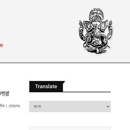
িট
Translate
লারা
ঁথা। মেয়েদের