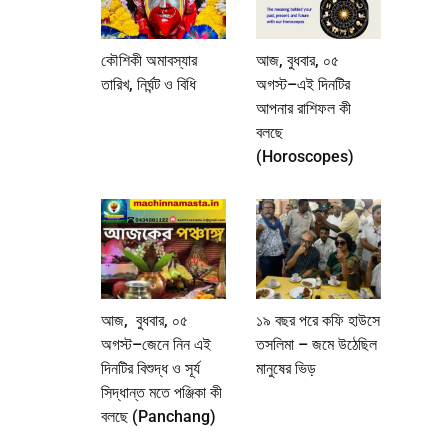
কৌশিকী অমাবস্যার
আজ, বুধবার, ০৫
তারিখ, নির্ঘন্ট ও বিধি
অগস্ট–এই দিনটির
আপনার রাশিফল কী
বলছে
(Horoscopes)
আজ, বুধবার, ০৫
১৯ বছর পরে কফি হাউসে
অগস্ট–জেনে নিন এই
তসলিমা – জমে উঠেছিল
দিনটির বিশুদ্ধ ও সূর্য
মানুষের ভিড়
সিদ্ধান্ত মতে পঞ্জিকা কী
বলছে (Panchang)