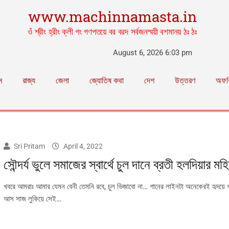
www.machinnamasta.in
ওঁ শ্রীং হ্রীং ক্লী গং গণপতয়ে বর বরদ সর্বজনস্ময়ী বশমানয় ঠঃ ঠঃ
August 6, 2026 6:03 pm
ম
রাজ্য
জেলা
জ্যোতিষ কথা
দেশ
উত্তরণ
অফব
Sri Pritam
April 4, 2022
সৌন্দর্য ভুলে সমাজের স্বার্থে চুল দানে ব্রতী হলদিয়ার মহি
খবরে আমরাঃ আমার যেমন বেনী তেমনি রবে, চুল ভিজাবো না… গানের লাইনটা অনেকেরই হৃদয়ে গা
আস সাজ লুকিয়ে সেই…