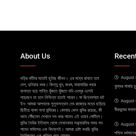
About Us
Recent
August 
ঘড়ির কাঁটার মতোই ছুটছে জীবন। এর মধ্যে রাখতে হবে
দেশ, দুনিয়ার খবর। কিন্তু খুন, জখম, মারামারির খবরে
বুদ্ধের মাথায়
ক্লান্ত হয়ে শান্তি খুঁজতে খুঁজতে যদি এতদূর এসেই
পড়েছেন তা হলে নিশ্চিন্ত হতেই পারেন। মা ছিন্নমস্তা ডট
August 
ইন- আমরা আপনাকে সুলুকসন্ধান দেব রাজ্যের মধ্যে ছড়িয়ে
বীরভূমের মল্ল
ছিটিয়ে থাকা নানা মন্দিরের। কোথায় কোন মন্দির রয়েছে, কী
ভাবে পৌঁছবেন সেখানে সব খবর পাবেন এই ওয়েব পোর্টালে।
মন্দির তৈরির ইতিহাস থেকে সেখানকার সন্ধ্যারতির সময় সব
August 
পাবেন মাউসের এক কিক্লেই। আমরা চেষ্টা করছি মন্দির
পশ্চিম বর্ধমা
ট্যুরিজমের এক পরিসর গড়ে তোলার....