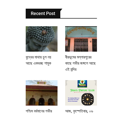
Recent Post
বুদ্ধের মাথায় চুল নয়
বীরভূমের মল্লারপুরের
আছে একগুচ্ছ শামুক
কাছে গভীর জঙ্গলে আছে
এই মন্দির
পশ্চিম বর্ধমানের গভীর
আজ, বৃহস্পতিবার, ০৬