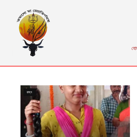
হো
রাজ্য