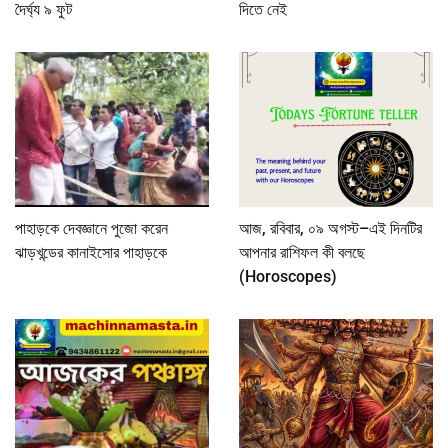
দৈর্ঘ্য ৯ ফুট
দিতে নেই
পাহাড়কে দেবজ্ঞানে পুজো করেন
আজ, রবিবার, ০৯ অগস্ট–এই দিনটির
ঝাড়খন্ডের কানাইসোর পাহাড়কে
আপনার রাশিফল কী বলছে
(Horoscopes)