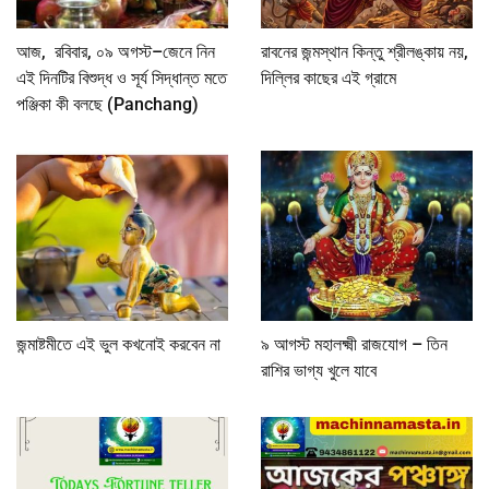
আজ, রবিবার, ০৯ অগস্ট–জেনে নিন
রাবনের জন্মস্থান কিন্তু শ্রীলঙ্কায় নয়,
এই দিনটির বিশুদ্ধ ও সূর্য সিদ্ধান্ত মতে
দিল্লির কাছের এই গ্রামে
পঞ্জিকা কী বলছে (Panchang)
জন্মাষ্টমীতে এই ভুল কখনোই করবেন না
৯ আগস্ট মহালক্ষ্মী রাজযোগ – তিন
রাশির ভাগ্য খুলে যাবে