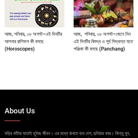
আজ, শনিবার, ০৮ অগস্ট–এই দিনটির
আজ, শনিবার, ০৮ অগস্ট–জেনে নিন
আপনার রাশিফল কী বলছে
এই দিনটির বিশুদ্ধ ও সূর্য সিদ্ধান্ত মতে
(Horoscopes)
পঞ্জিকা কী বলছে (Panchang)
About Us
ঘড়ির কাঁটার মতোই ছুটছে জীবন। এর মধ্যে রাখতে হবে দেশ, দুনিয়ার খবর। কিন্তু খুন,