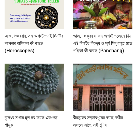
আজ, শুক্রবার, ০৭ অগস্ট–এই দিনটির
আজ, শুক্রবার, ০৭ অগস্ট–জেনে নিন
আপনার রাশিফল কী বলছে
এই দিনটির বিশুদ্ধ ও সূর্য সিদ্ধান্ত মতে
(Horoscopes)
পঞ্জিকা কী বলছে (Panchang)
বুদ্ধের মাথায় চুল নয় আছে একগুচ্ছ
বীরভূমের মল্লারপুরের কাছে গভীর
শামুক
জঙ্গলে আছে এই মন্দির