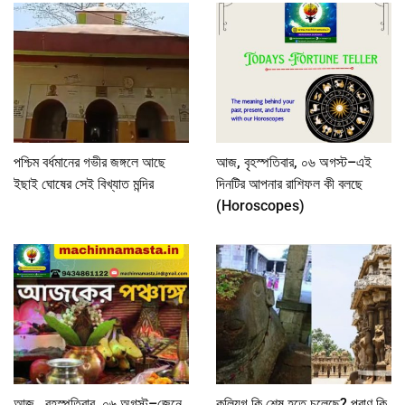
পশ্চিম বর্ধমানের গভীর জঙ্গলে আছে
আজ, বৃহস্পতিবার, ০৬ অগস্ট–এই
ইছাই ঘোষের সেই বিখ্যাত মন্দির
দিনটির আপনার রাশিফল কী বলছে
(Horoscopes)
আজ, বৃহস্পতিবার, ০৬ অগস্ট–জেনে
কলিযুগ কি শেষ হতে চলেছে? পুরাণ কি