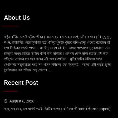
About Us
ঘড়ির কাঁটার মতোই ছুটছে জীবন। এর মধ্যে রাখতে হবে দেশ, দুনিয়ার খবর। কিন্তু খুন,
জখম, মারামারির খবরে ক্লান্ত হয়ে শান্তি খুঁজতে খুঁজতে যদি এতদূর এসেই পড়েছেন তা
হলে নিশ্চিন্ত হতেই পারেন। মা ছিন্নমস্তা ডট ইন- আমরা আপনাকে সুলুকসন্ধান দেব
রাজ্যের মধ্যে ছড়িয়ে ছিটিয়ে থাকা নানা মন্দিরের। কোথায় কোন মন্দির রয়েছে, কী ভাবে
পৌঁছবেন সেখানে সব খবর পাবেন এই ওয়েব পোর্টালে। মন্দির তৈরির ইতিহাস থেকে
সেখানকার সন্ধ্যারতির সময় সব পাবেন মাউসের এক কিক্লেই। আমরা চেষ্টা করছি মন্দির
ট্যুরিজমের এক পরিসর গড়ে তোলার....
Recent Post
August 6, 2026
আজ, শুক্রবার, ০৭ অগস্ট–এই দিনটির আপনার রাশিফল কী বলছে (Horoscopes)