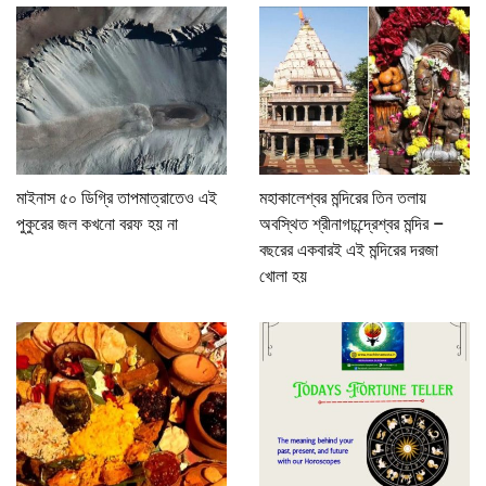
মাইনাস ৫০ ডিগ্রি তাপমাত্রাতেও এই
মহাকালেশ্বর মন্দিরের তিন তলায়
পুকুরের জল কখনো বরফ হয় না
অবস্থিত শ্রীনাগচন্দ্রেশ্বর মন্দির –
বছরের একবারই এই মন্দিরের দরজা
খোলা হয়