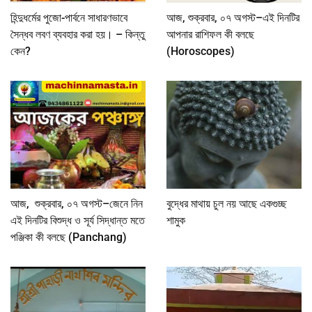
হিন্দুধর্মের পুজো-পার্বনে সাধারণভাবে
আজ, শুক্রবার, ০৭ অগস্ট–এই দিনটির
সৈন্ধব লবণ ব্যবহার করা হয়। – কিন্তু
আপনার রাশিফল কী বলছে
কেন?
(Horoscopes)
আজ, শুক্রবার, ০৭ অগস্ট–জেনে নিন
বুদ্ধের মাথায় চুল নয় আছে একগুচ্ছ
এই দিনটির বিশুদ্ধ ও সূর্য সিদ্ধান্ত মতে
শামুক
পঞ্জিকা কী বলছে (Panchang)