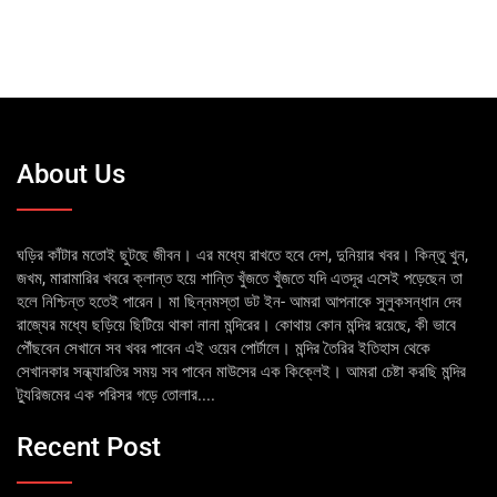
About Us
ঘড়ির কাঁটার মতোই ছুটছে জীবন। এর মধ্যে রাখতে হবে দেশ, দুনিয়ার খবর। কিন্তু খুন,
জখম, মারামারির খবরে ক্লান্ত হয়ে শান্তি খুঁজতে খুঁজতে যদি এতদূর এসেই পড়েছেন তা
হলে নিশ্চিন্ত হতেই পারেন। মা ছিন্নমস্তা ডট ইন- আমরা আপনাকে সুলুকসন্ধান দেব
রাজ্যের মধ্যে ছড়িয়ে ছিটিয়ে থাকা নানা মন্দিরের। কোথায় কোন মন্দির রয়েছে, কী ভাবে
পৌঁছবেন সেখানে সব খবর পাবেন এই ওয়েব পোর্টালে। মন্দির তৈরির ইতিহাস থেকে
সেখানকার সন্ধ্যারতির সময় সব পাবেন মাউসের এক কিক্লেই। আমরা চেষ্টা করছি মন্দির
ট্যুরিজমের এক পরিসর গড়ে তোলার....
Recent Post