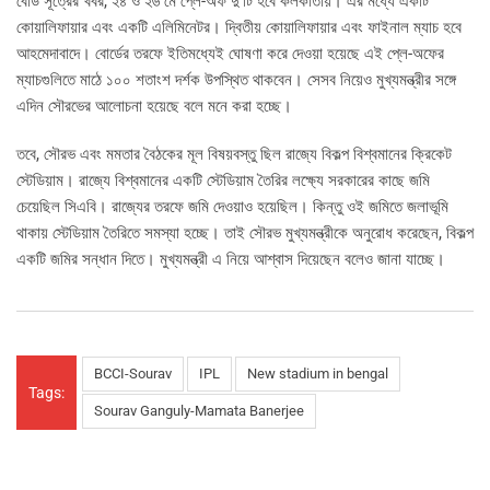
বোর্ড সূত্রের খবর, ২৪ ও ২৬ মে প্লে-অফ দু’টি হবে কলকাতায়। এর মধ্যে একটি
কোয়ালিফায়ার এবং একটি এলিমিনেটর। দ্বিতীয় কোয়ালিফায়ার এবং ফাইনাল ম্যাচ হবে
আহমেদাবাদে। বোর্ডের তরফে ইতিমধ্যেই ঘোষণা করে দেওয়া হয়েছে এই প্লে-অফের
ম্যাচগুলিতে মাঠে ১০০ শতাংশ দর্শক উপস্থিত থাকবেন। সেসব নিয়েও মুখ্যমন্ত্রীর সঙ্গে
এদিন সৌরভের আলোচনা হয়েছে বলে মনে করা হচ্ছে।
তবে, সৌরভ এবং মমতার বৈঠকের মূল বিষয়বস্তু ছিল রাজ্যে বিকল্প বিশ্বমানের ক্রিকেট
স্টেডিয়াম। রাজ্যে বিশ্বমানের একটি স্টেডিয়াম তৈরির লক্ষ্যে সরকারের কাছে জমি
চেয়েছিল সিএবি। রাজ্যের তরফে জমি দেওয়াও হয়েছিল। কিন্তু ওই জমিতে জলাভূমি
থাকায় স্টেডিয়াম তৈরিতে সমস্যা হচ্ছে। তাই সৌরভ মুখ্যমন্ত্রীকে অনুরোধ করেছেন, বিকল্প
একটি জমির সন্ধান দিতে। মুখ্যমন্ত্রী এ নিয়ে আশ্বাস দিয়েছেন বলেও জানা যাচ্ছে।
BCCI-Sourav
IPL
New stadium in bengal
Tags:
Sourav Ganguly-Mamata Banerjee