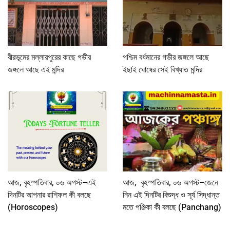
বীরভূমের মল্লারপুরের কাছে গভীর
পশ্চিম বর্ধমানের গভীর জঙ্গলে আছে
জঙ্গলে আছে এই মন্দির
ইছাই ঘোষের সেই বিখ্যাত মন্দির
আজ, বৃহস্পতিবার, ০৬ অগস্ট–এই
আজ, বৃহস্পতিবার, ০৬ অগস্ট–জেনে
দিনটির আপনার রাশিফল কী বলছে
নিন এই দিনটির বিশুদ্ধ ও সূর্য সিদ্ধান্ত
(Horoscopes)
মতে পঞ্জিকা কী বলছে (Panchang)