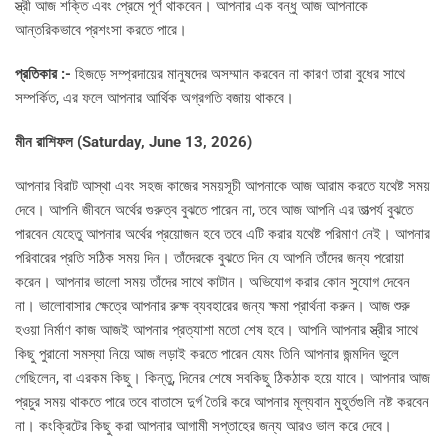
স্ত্রী আজ শক্তি এবং প্রেমে পূর্ণ থাকবেন। আপনার এক বন্ধু আজ আপনাকে
আন্তরিকভাবে প্রশংসা করতে পারে।
প্রতিকার :-
হিজড়ে সম্প্রদায়ের মানুষদের অসম্মান করবেন না কারণ তারা বুধের সাথে
সম্পর্কিত, এর ফলে আপনার আর্থিক অগ্রগতি বজায় থাকবে।
মীন রাশিফল (Saturday, June 13, 2026)
আপনার বিরাট আস্থা এবং সহজ কাজের সময়সূচী আপনাকে আজ আরাম করতে যথেষ্ট সময়
দেবে। আপনি জীবনে অর্থের গুরুত্ব বুঝতে পারেন না, তবে আজ আপনি এর তাত্পর্য বুঝতে
পারবেন যেহেতু আপনার অর্থের প্রয়োজন হবে তবে এটি করার যথেষ্ট পরিমাণ নেই। আপনার
পরিবারের প্রতি সঠিক সময় দিন। তাঁদেরকে বুঝতে দিন যে আপনি তাঁদের জন্য পরোয়া
করেন। আপনার ভালো সময় তাঁদের সাথে কাটান। অভিযোগ করার কোন সুযোগ দেবেন
না। ভালোবাসার ক্ষেত্রে আপনার রুক্ষ ব্যবহারের জন্য ক্ষমা প্রার্থনা করুন। আজ শুরু
হওয়া নির্মাণ কাজ আজই আপনার প্রত্যাশা মতো শেষ হবে। আপনি আপনার স্ত্রীর সাথে
কিছু পুরানো সমস্যা নিয়ে আজ লড়াই করতে পারেন যেমং তিনি আপনার জন্মদিন ভুলে
গেছিলেন, বা এরকম কিছু। কিন্তু, দিনের শেষে সবকিছু ঠিকঠাক হয়ে যাবে। আপনার আজ
প্রচুর সময় থাকতে পারে তবে বাতাসে দুর্গ তৈরি করে আপনার মূল্যবান মুহূর্তগুলি নষ্ট করবেন
না। কংক্রিটের কিছু করা আপনার আগামী সপ্তাহের জন্য আরও ভাল করে দেবে।