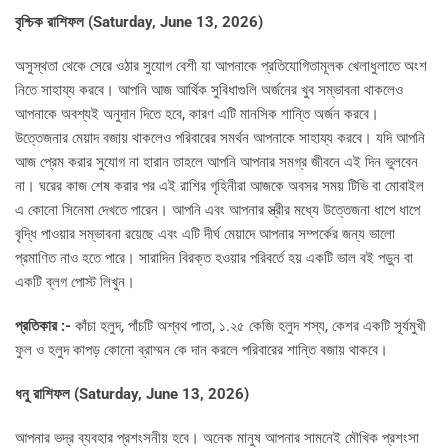
বৃশ্চিক রাশিফল (Saturday, June 13, 2026)
অসুস্থতা থেকে সেরে ওঠার সুযোগ বেশী যা আপনাকে প্রতিযোগিতামূলক খেলাধুলাতে অংশ
নিতে সাহায্য করবে। আপনি আজ আর্থিক সুবিধাগুলি অর্জনের খুব সম্ভাবনা থাকলেও
আপনাকে অবশ্যই অনুদান দিতে হবে, কারণ এটি মানসিক শান্তি অর্জন করবে।
উত্তেজনার মেয়াদ বজায় থাকলেও পরিবারের সমর্থন আপনাকে সাহায্য করবে। যদি আপনি
আজ প্রেম করার সুযোগ না হারান তাহলে আপনি আপনার সমগ্র জীবনে এই দিন ভুলবেন
না। ঘরের কাজ শেষ করার পর এই রাশির গৃহিনীরা আজকে অবসর সময় টিভি বা মোবাইল
এ কোনো সিনেমা দেখতে পারেন। আপনি এবং আপনার স্ত্রীর মধ্যে উত্তেজনা ধাপে ধাপে
বৃদ্ধি পাওয়ার সম্ভাবনা রয়েছে এবং এটি দীর্ঘ মেয়াদে আপনার সম্পর্কের জন্য ভালো
প্রমাণিত নাও হতে পারে। সারাদিন বিরক্ত হওয়ার পরিবর্তে হয় একটি ভাল বই পড়ুন বা
একটি ব্লগ পোস্ট লিখুন।
প্রতিকার :-
কাঁচা হলুদ, পাঁচটি অশ্বথ পাতা, ১.২৫ কেজি হলুদ শস্য, কেশর একটি সূর্যমুখী
ফুল ও হলুদ কাপড় কোনো ব্রাম্মন কে দান করলে পরিবারের শান্তি বজায় থাকবে।
ধনু রাশিফল (Saturday, June 13, 2026)
আপনার ভদ্র ব্যবহার প্রশংসনীয় হবে। অনেক মানুষ আপনার সামনেই মৌখিক প্রশংসা