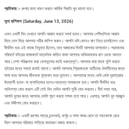
প্রতিকার :-
রুপার বালা ধারণ করলে আর্থিক স্থিতি খুব ভালো হবে।
তুলা রাশিফল (Saturday, June 13, 2026)
এমন একটি দিন যেখানে আপনি আরাম করতে সমর্থ হবেন। আপনার পেশীগুলিকে আরাম
দিতে তেল দিয়ে আপনার শরীর মালিশ করুন। আপনি যদি কোনও ঋণ নিতে চলেছিলেন এবং
দীর্ঘদিন ধরে এই কাজে নিযুক্ত ছিলেন, তবে আজকের দিনটি আপনার ভাগ্যবান। পড়াশুনোর
পরিবর্তে বাইরের কাজকর্মে অত্যধিক জড়িত থাকা আপনার অভিভাবকের রাগ ডেকে আনতে
পারে।পেশা পরিকল্পনা করা খেলাধূলোর মতই গুরুত্বপূর্ণ। আপনার বাবা মাকে খুশি করতে
দুইয়ের মধ্যে সমতা রাখাই ভালো। আপনি আপনার প্রি়য়জনকে অতীতের ঔদাসীন্যের জন্য
ক্ষমা করে আপনার জীবনকে মূল্যবান করে তুলবেন। আপনাদের মধ্যে কেউ কেউ দূরযাত্রায়
উদ্যোগী হবেন- যা ক্লান্তিকর হলেও-অত্যন্ত লাভজনক হবে। আপনি দীর্ঘদিন ধরে
অভিশপ্ত বোধ করলে এটি সেই দিন যেদিন আপনি সুখী বোধ করবেন। দীর্ঘ সময় পরে,
আপনি ঘুমের জন্য আপনার কোটা পূরণ করতে সক্ষম হতে পারে। এরপরে, আপনি খুব স্বচ্ছন্দ
এবং উদ্দীপনা বোধ করছেন।
প্রতিকার :-
একটি রুপোর পাত্রে চন্দনকাঠ, কর্পূর ও সাদা পাথর রেখে তা শয়নকক্ষে রেখে
দিলে আপনার পরিবারে শান্তির বাতাবরণ বজায় থাকবে।