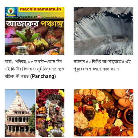
আজ, শনিবার, ০৮ অগস্ট–জেনে নিন
মাইনাস ৫০ ডিগ্রি তাপমাত্রাতেও এই
এই দিনটির বিশুদ্ধ ও সূর্য সিদ্ধান্ত মতে
পুকুরের জল কখনো বরফ হয় না
পঞ্জিকা কী বলছে (Panchang)