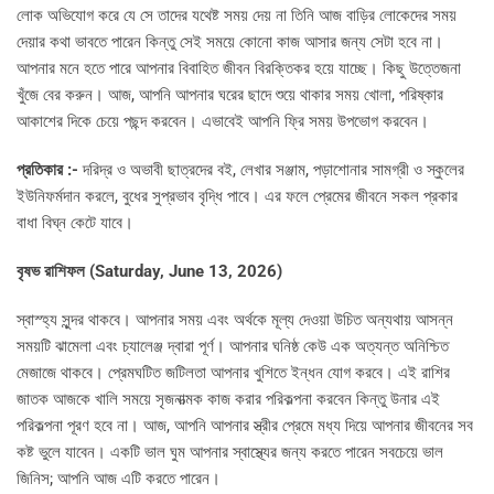
লোক অভিযোগ করে যে সে তাদের যথেষ্ট সময় দেয় না তিনি আজ বাড়ির লোকেদের সময়
দেয়ার কথা ভাবতে পারেন কিন্তু সেই সময়ে কোনো কাজ আসার জন্য সেটা হবে না।
আপনার মনে হতে পারে আপনার বিবাহিত জীবন বিরক্তিকর হয়ে যাচ্ছে। কিছু উত্তেজনা
খুঁজে বের করুন। আজ, আপনি আপনার ঘরের ছাদে শুয়ে থাকার সময় খোলা, পরিষ্কার
আকাশের দিকে চেয়ে পছন্দ করবেন। এভাবেই আপনি ফ্রি সময় উপভোগ করবেন।
প্রতিকার :-
দরিদ্র ও অভাবী ছাত্রদের বই, লেখার সঞ্জাম, পড়াশোনার সামগ্রী ও স্কুলের
ইউনিফর্মদান করলে, বুধের সুপ্রভাব বৃদ্ধি পাবে। এর ফলে প্রেমের জীবনে সকল প্রকার
বাধা বিঘ্ন কেটে যাবে।
বৃষভ রাশিফল (Saturday, June 13, 2026)
স্বাস্হ্য সুন্দর থাকবে। আপনার সময় এবং অর্থকে মূল্য দেওয়া উচিত অন্যথায় আসন্ন
সময়টি ঝামেলা এবং চ্যালেঞ্জ দ্বারা পূর্ণ। আপনার ঘনিষ্ঠ কেউ এক অত্যন্ত অনিশ্চিত
মেজাজে থাকবে। প্রেমঘটিত জটিলতা আপনার খুশিতে ইন্ধন যোগ করবে। এই রাশির
জাতক আজকে খালি সময়ে সৃজনাত্মক কাজ করার পরিকল্পনা করবেন কিন্তু উনার এই
পরিকল্পনা পূরণ হবে না। আজ, আপনি আপনার স্ত্রীর প্রেমে মধ্য দিয়ে আপনার জীবনের সব
কষ্ট ভুলে যাবেন। একটি ভাল ঘুম আপনার স্বাস্থ্যের জন্য করতে পারেন সবচেয়ে ভাল
জিনিস; আপনি আজ এটি করতে পারেন।