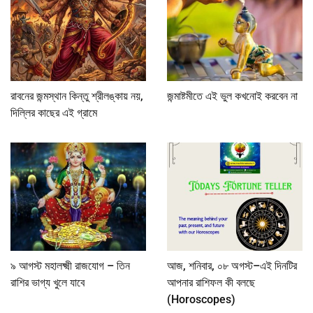
রাবনের জন্মস্থান কিন্তু শ্রীলঙ্কায় নয়,
জন্মাষ্টমীতে এই ভুল কখনোই করবেন না
দিল্লির কাছের এই গ্রামে
৯ আগস্ট মহালক্ষ্মী রাজযোগ – তিন
আজ, শনিবার, ০৮ অগস্ট–এই দিনটির
রাশির ভাগ্য খুলে যাবে
আপনার রাশিফল কী বলছে
(Horoscopes)