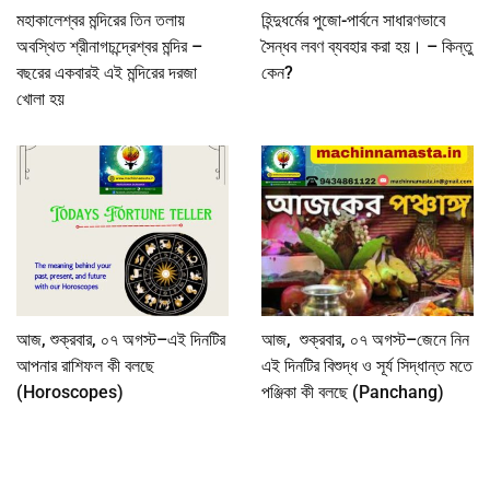
মহাকালেশ্বর মন্দিরের তিন তলায়
হিন্দুধর্মের পুজো-পার্বনে সাধারণভাবে
অবস্থিত শ্রীনাগচন্দ্রেশ্বর মন্দির –
সৈন্ধব লবণ ব্যবহার করা হয়। – কিন্তু
বছরের একবারই এই মন্দিরের দরজা
কেন?
খোলা হয়
আজ, শুক্রবার, ০৭ অগস্ট–এই দিনটির
আজ, শুক্রবার, ০৭ অগস্ট–জেনে নিন
আপনার রাশিফল কী বলছে
এই দিনটির বিশুদ্ধ ও সূর্য সিদ্ধান্ত মতে
(Horoscopes)
পঞ্জিকা কী বলছে (Panchang)