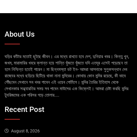
About Us
ঘড়ির কাঁটার মতোই ছুটছে জীবন। এর মধ্যে রাখতে হবে দেশ, দুনিয়ার খবর। কিন্তু খুন,
জখম, মারামারির খবরে ক্লান্ত হয়ে শান্তি খুঁজতে খুঁজতে যদি এতদূর এসেই পড়েছেন তা
হলে নিশ্চিন্ত হতেই পারেন। মা ছিন্নমস্তা ডট ইন- আমরা আপনাকে সুলুকসন্ধান দেব
রাজ্যের মধ্যে ছড়িয়ে ছিটিয়ে থাকা নানা মন্দিরের। কোথায় কোন মন্দির রয়েছে, কী ভাবে
পৌঁছবেন সেখানে সব খবর পাবেন এই ওয়েব পোর্টালে। মন্দির তৈরির ইতিহাস থেকে
সেখানকার সন্ধ্যারতির সময় সব পাবেন মাউসের এক কিক্লেই। আমরা চেষ্টা করছি মন্দির
ট্যুরিজমের এক পরিসর গড়ে তোলার....
Recent Post
August 8, 2026