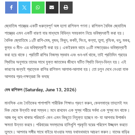
জ্যোতিষ শাস্ত্রের একটি গুরুত্বপূর্ণ অঙ্গ হলো রাশিফল গণনা। রাশিফল বৈদিক জ্যোতিষ
শাস্ত্রের এমন একটি ধারণা যার মাধ্যমে বিভিন্ন সময়কাল নিয়ে ভবিষ্যৎবাণী করা হয়।
বৈদিক জ্যোতিষে ১২টি রাশি-মেষ, বৃষভ, মিথুন, কর্কট, সিংহ, কন্যা, তুলা, বৃশ্চিক, ধনু, মকর,
কুম্ভ ও মীন- এর ভবিষ্যদ্বাণী করা হয়। একইরকম ভাবে ২৩টি নক্ষত্রেরও ভবিষ্যদ্বাণী
করা হয়ে থাকে। প্রতিটি রাশির নিজস্ব স্বভাব এবং গুন-ধর্ম থাকে, তাই প্রতিদিন গ্রহের
স্থিতির অনুসারে তাদের সাথে যুক্ত জাতকের জীবনে ঘটিত স্থিতি ভিন্ন-ভিন্ন হয়। এই
কারণের জন্যই প্রত্যেক রাশির রাশিফল আলাদা-আলাদা হয়। তো চলুন দেখে নেওয়া যাক
আপনার গ্রহ-নক্ষত্ররা কি বলছে
মেষ রাশিফল (Saturday, June 13, 2026)
মানসিক এবং নৈতিকের পাশাপাশি শারীরিক শিক্ষাও গ্রহণ করুন, কেবলমাত্র তাহলেই সব
দিক থেকে উন্নতি করা সম্ভব। মনে রাখবেন এক সুস্থ শরীরে সর্বদা এক সুস্থ মন থাকে।
আজ শুধু বসে থাকার পরিবর্তে- কেন এমন কিছুতে নিযুক্ত হচ্ছেন না- যা আপনার উপার্জন
ক্ষমতা উন্নত করবে। পরিবারের সদস্যদের হাসিখুশি প্রকৃতি ঘরের পরিবেশ উজ্জ্বল করতে
তুলবে। আপনার সঙ্গীর সাথে বাইরে যাওয়ার সময় যথাযথভাবে আচরণ করুন। যাদের বাড়ির