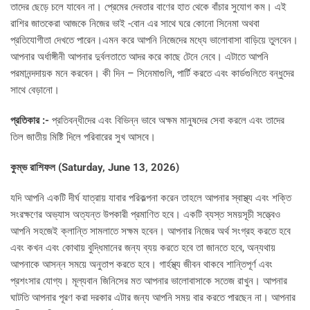
তাদের ছেড়ে চলে যাবেন না। প্রেমের দেবতার বাণের হাত থেকে বাঁচার সুযোগ কম। এই
রাশির জাতকেরা আজকে নিজের ভাই -বোন এর সাথে ঘরে কোনো সিনেমা অথবা
প্রতিযোগীতা দেখতে পারেন।এমন করে আপনি নিজেদের মধ্যে ভালোবাসা বাড়িয়ে তুলবেন।
আপনার অর্ধাঙ্গীনী আপনার দুর্বলতাতে আদর করে কাছে টেনে নেবে। এটাতে আপনি
পরমানন্দদায়ক মনে করবেন। কী দিন – সিনেমাগুলি, পার্টি করতে এবং কার্ডগুলিতে বন্ধুদের
সাথে বেড়ানো।
প্রতিকার :-
প্রতিবন্ধীদের এবং বিভিন্ন ভাবে অক্ষম মানুষদের সেবা করলে এবং তাদের
তিল জাতীয় মিষ্টি দিলে পরিবারের সুখ আসবে।
কুম্ভ রাশিফল (Saturday, June 13, 2026)
যদি আপনি একটি দীর্ঘ যাত্রায় যাবার পরিকল্পনা করেন তাহলে আপনার স্বাস্থ্য এবং শক্তি
সংরক্ষণের অভ্যাস অত্যন্ত উপকারী প্রমাণিত হবে। একটি ব্যস্ত সময়সূচী সত্ত্বেও
আপনি সহজেই ক্লান্তি সামলাতে সক্ষম হবেন। আপনার নিজের অর্থ সংগ্রহ করতে হবে
এবং কখন এবং কোথায় বুদ্ধিমানের জন্য ব্যয় করতে হবে তা জানতে হবে, অন্যথায়
আপনাকে আসন্ন সময়ে অনুতাপ করতে হবে। গার্হস্থ্য জীবন থাকবে শান্তিপূর্ণ এবং
প্রশংসার যোগ্য। মূল্যবান জিনিসের মত আপনার ভালোবাসাকে সতেজ রাখুন। আপনার
ঘাটতি আপনার পূরণ করা দরকার এটার জন্য আপনি সময় বার করতে পারছেন না। আপনার