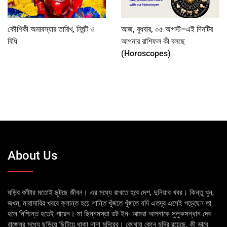
কৌশিকী অমাবস্যার তারিখ, নির্ঘন্ট ও
আজ, বুধবার, ০৫ অগস্ট–এই দিনটির
বিধি
আপনার রাশিফল কী বলছে
(Horoscopes)
About Us
ঘড়ির কাঁটার মতোই ছুটছে জীবন। এর মধ্যে রাখতে হবে দেশ, দুনিয়ার খবর। কিন্তু খুন,
জখম, মারামারির খবরে ক্লান্ত হয়ে শান্তি খুঁজতে খুঁজতে যদি এতদূর এসেই পড়েছেন তা
হলে নিশ্চিন্ত হতেই পারেন। মা ছিন্নমস্তা ডট ইন- আমরা আপনাকে সুলুকসন্ধান দেব
রাজ্যের মধ্যে ছড়িয়ে ছিটিয়ে থাকা নানা মন্দিরের। কোথায় কোন মন্দির রয়েছে, কী ভাবে