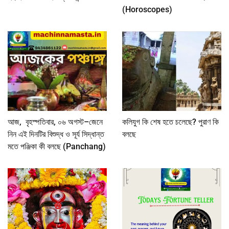
(Horoscopes)
আজ, বৃহস্পতিবার, ০৬ অগস্ট–জেনে
কলিযুগ কি শেষ হতে চলেছে? পুরাণ কি
নিন এই দিনটির বিশুদ্ধ ও সূর্য সিদ্ধান্ত
বলছে
মতে পঞ্জিকা কী বলছে (Panchang)