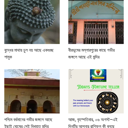
বুদ্ধের মাথায় চুল নয় আছে একগুচ্ছ
বীরভূমের মল্লারপুরের কাছে গভীর
শামুক
জঙ্গলে আছে এই মন্দির
পশ্চিম বর্ধমানের গভীর জঙ্গলে আছে
আজ, বৃহস্পতিবার, ০৬ অগস্ট–এই
ইছাই ঘোষের সেই বিখ্যাত মন্দির
দিনটির আপনার রাশিফল কী বলছে