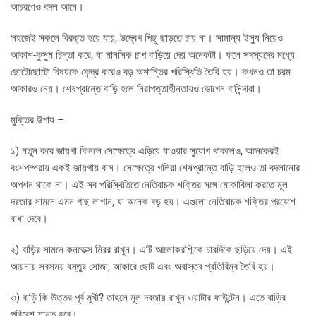
আচরণেও বদল আনে।
সহজেই সকলে বিরক্ত হয়ে যায়, উদ্বেগ পিছু ছাড়তে চায় না। সামান্য ইস্যু নিয়েও
আকাশ-কুসুম চিন্তা করে, যা মানসিক চাপ বাড়িয়ে দেয় অনেকটা। ফলে সদস্যদের মধ্যে
ছোটোছোটো বিষয়কে কেন্দ্র করেও বড় অশান্তির পরিস্থিতি তৈরি হয়। কখনও তা চরম
আকারও নেয়। শেষপ্রান্তে বাড়ি হলে নিরাপত্তাহীনতায়ও ভোগেন বাসিন্দারা।
মুক্তির উপায় –
১) নতুন করে জায়গা কিনলে সেক্ষেত্রে এড়িয়ে যাওয়ার সুযোগ থাকলেও, অনেকেরই
বংশপম্পরায় একই জায়গায় বাস। সেক্ষেত্রে গলিরা শেষপ্রান্তে বাড়ি হলেও তা বদলানোর
অপশন থাকে না। এই সব পরিস্থিতিতে নেতিবাচক শক্তির সঙ্গে মোকাবিলা করতে মূল
দরজার সামনে এমন গাছ লাগান, যা অনেক বড় হয়। এগুলো নেতিবাচক শক্তির প্রবেশে
বাধা দেবে।
২) বাড়ির সামনে কনভেক্স মিরর রাখুন। এটি আলোকরশ্মিকে চারদিকে ছড়িয়ে দেয়। এই
আয়নায় সবসময় বস্তুর সোজা, আকারে ছোট এবং অবাস্তব প্রতিবিম্ব তৈরি হয়।
৩) বাড়ি কি উত্তর-পূর্ব মুখী? তাহলে মূল দরজায় রাখুন ওয়াটার ফাউন্টেন। এতে বাড়ির
পরিবেশ শান্ত হবে।