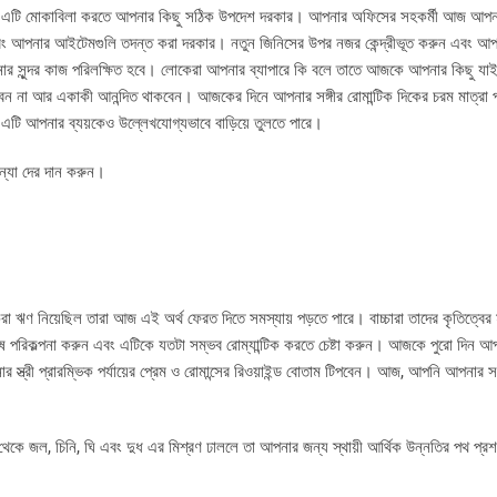
েছে। এটি মোকাবিলা করতে আপনার কিছু সঠিক উপদেশ দরকার। আপনার অফিসের সহকর্মী আজ আপনা
 আপনার আইটেমগুলি তদন্ত করা দরকার। নতুন জিনিসের উপর নজর কেন্দ্রীভূত করুন এবং আপনা
পনার সুন্দর কাজ পরিলক্ষিত হবে। লোকেরা আপনার ব্যাপারে কি বলে তাতে আজকে আপনার কিছু য
ন না আর একাকী আনন্দিত থাকবেন। আজকের দিনে আপনার সঙ্গীর রোমান্টিক দিকের চরম মাত্রা প্
এটি আপনার ব্যয়কেও উল্লেখযোগ্যভাবে বাড়িয়ে তুলতে পারে।
 কন্যা দের দান করুন।
া ঋণ নিয়েছিল তারা আজ এই অর্থ ফেরত দিতে সমস্যায় পড়তে পারে। বাচ্চারা তাদের কৃতিত্বের 
ষ পরিকল্পনা করুন এবং এটিকে যতটা সম্ভব রোম্যান্টিক করতে চেষ্টা করুন। আজকে পুরো দিন আ
্ত্রী প্রারম্ভিক পর্যায়ের প্রেম ও রোমান্সের রিওয়াইন্ড বোতাম টিপবেন। আজ, আপনি আপনার 
েকে জল, চিনি, ঘি এবং দুধ এর মিশ্রণ ঢাললে তা আপনার জন্য স্থায়ী আর্থিক উন্নতির পথ প্র