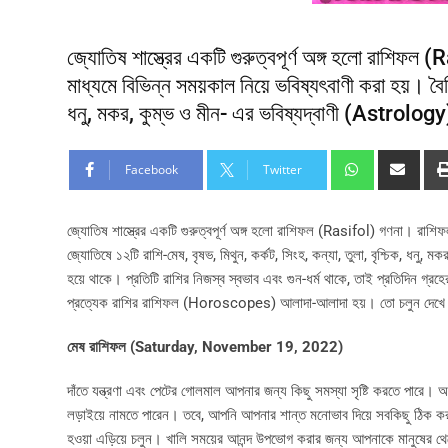
জ্যোতিষ শাস্ত্রের একটি গুরুত্বপূর্ণ অঙ্গ হলো রাশিফল
মাধ্যমে বিভিন্ন সময়কাল নিয়ে ভবিষ্যৎবাণী করা হয়। বৈদিক
ধনু, মকর, কুম্ভ ও মীন- এর ভবিষ্যদ্বাণী (Astrolog
Facebook
Twitter
জ্যোতিষ শাস্ত্রের একটি গুরুত্বপূর্ণ অঙ্গ হলো রাশিফল (Rasifol) গণনা। রাশি
জ্যোতিষে ১২টি রাশি-মেষ, বৃষভ, মিথুন, কর্কট, সিংহ, কন্যা, তুলা, বৃশ্চিক, ধন
হয়ে থাকে। প্রতিটি রাশির নিজস্ব স্বভাব এবং গুন-ধর্ম থাকে, তাই প্রতিদিন গ্র
প্রত্যেক রাশির রাশিফল (Horoscopes) আলাদা-আলাদা হয়। তো চলুন দেখে নে
মেষ রাশিফল (
Saturday, November 19, 2022)
দাঁতে যন্ত্রণা এবং পেটের গোলমাল আপনার জন্য কিছু সমস্যা সৃষ্টি করতে পারে
লড়াইয়ে নামতে পারেন। তবে, আপনি আপনার শান্ত মনোভাব দিয়ে সবকিছু ঠিক কর
হওয়া এড়িয়ে চলুন। খালি সময়ের আনন্দ উপভোগ করার জন্য আপনাকে মানুষের থে