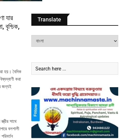
ণা যার
Translate
 বৃশ্চিক,
 করা হয়। বৈদিক
িষ্যদ্বাণী করা
ের জন্যই
ত্রীর সাথে
াপারে বলশালী
পরিবর্তন