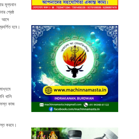
র মূল্যবান
র শ্রেষ্ঠ
াই আসে
রদর্শিত হবে।
মাধ্যমে
পনি খালি
সমস্ত কাজ
শস্ত করবে।