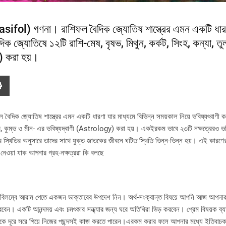
 (Rasifol) গণনা। রাশিফল বৈদিক জ্যোতিষ শাস্ত্রের এমন একটি ধার
 জ্যোতিষে ১২টি রাশি-মেষ, বৃষভ, মিথুন, কর্কট, সিংহ, কন্যা, তুলা,
y) করা হয়।
ফল বৈদিক জ্যোতিষ শাস্ত্রের এমন একটি ধারণা যার মাধ্যমে বিভিন্ন সময়কাল নিয়ে ভবিষ্যৎবাণী
ু, মকর, কুম্ভ ও মীন- এর ভবিষ্যদ্বাণী (Astrology) করা হয়। একইরকম ভাবে ২৩টি নক্ষত্রেরও ভব
হের স্থিতির অনুসারে তাদের সাথে যুক্ত জাতকের জীবনে ঘটিত স্থিতি ভিন্ন-ভিন্ন হয়। এই কারণ
ওয়া যাক আপনার গ্রহ-নক্ষত্ররা কি বলছে
। অবিলম্বে আরাম পেতে একজন ডাক্তারের উপদেশ নিন। অর্থ-সংক্রান্ত বিষয়ে আপনি আজ আপনার স্
বেন। একটি আনন্দময় এবং চমৎকার সন্ধ্যার জন্য ঘরে অতিথিরা ভিড় করবেন। প্রেম বিষয়ক ব্য
কে দূরে সরে গিয়ে নিজের পছন্দসই কাজ করতে পারেন।এরকম করার ফলে আপনার মধ্যে ইতিবাচক 