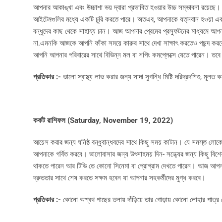
আপনার আকাঙ্খা এবং উচ্চাশা ভয় দ্বারা প্রভাবিত হওয়ার উচ্চ সম্ভাবনা রয়
আইটেমগুলির মধ্যে একটি চুরি করতে পারে। অতএব, আপনাকে যত্নবান হওয়া এবং
বন্ধুদের কাছ থেকে সাহায্য চান। আজ আপনার প্রেমের প্রস্ফুটনের মাধ্যমে আ
না.এমনকি আজকে আপনি ফাঁকা সময়ে কারুর সাথে দেখা সাক্ষাৎ করতেও পছন্দ করবে
আপনি আপনার পরিবারের সাথে বিভিন্ন মল বা শপিং কমপ্লেক্সে যেতে পারেন। তবে 
প্রতিকার :-
ভালো স্বাস্থ্য লাভ করার জন্য সাদা সুগন্ধি মিষ্টি দরিদ্রদশিশু, মূলত
কর্কট রাশিফল (
Saturday, November 19, 2022)
আয়েস করার জন্য ঘনিষ্ঠ বন্ধুবান্ধবদের সাথে কিছু সময় কাটান। যে সমস্ত লোকের
আপনাকে গর্বিত করবে। ভালোবাসার জন্য উৎসাহময় দিন- সন্ধ্যের জন্য কিছু বিশে
থাকতে পারেন আর টিভি তে কোনো সিনেমা বা প্রোগ্রাম দেখতে পারেন। আজ আপনার স
দ্রুততার সাথে শেষ করতে সক্ষম হবেন যা আপনার সহকর্মীদের মুগ্ধ করবে।
প্রতিকার :-
কোনো অশ্বথ গাছের তলায় দাঁড়িয়ে তার গোড়ায় কোনো লোহার পাত্র থ