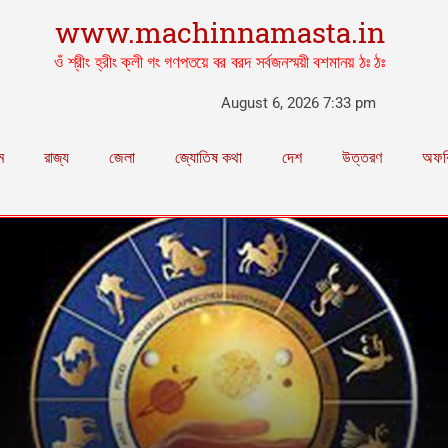
www.machinnamasta.in
ওঁ শ্রীং হ্রীং ক্লী গং গণপতয়ে বর বরদ সর্বজনস্ময়ী বশমানয় ঠঃ ঠঃ
August 6, 2026 7:33 pm
ম
রাজ্য
জেলা
জ্যোতিষ কথা
দেশ
উত্তরণ
অফব