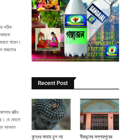
রার সঠিক
- আজকে
 করতে পারেন।
 বাচ্ছাদের
Recent Post
পনার স্ত্রীর
চ্ছে। যে কোনো
ে ব্যবধান
বুদ্ধের মাথায় চুল নয়
বীরভূমের মল্লারপুরের