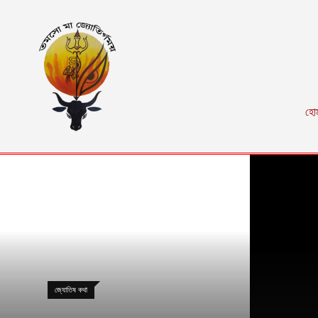
হো
জ্যোতিষ কথা