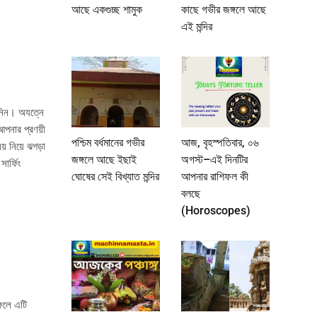
আছে একগুচ্ছ শামুক
কাছে গভীর জঙ্গলে আছে
এই মন্দির
 নিন। অযত্নে
পনার প্রণয়ী
পশ্চিম বর্ধমানের গভীর
আজ, বৃহস্পতিবার, ০৬
় নিয়ে ঝগড়া
জঙ্গলে আছে ইছাই
অগস্ট–এই দিনটির
ার্ফিং
ঘোষের সেই বিখ্যাত মন্দির
আপনার রাশিফল কী
বলছে
(Horoscopes)
ফেলে এটি