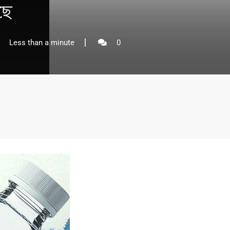
ছে
Less than a minute
0