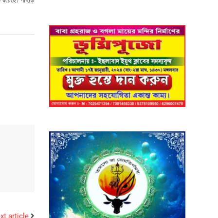
 রয়েছে! পাহাড়
xt article