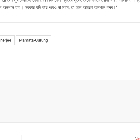
ে বেশ সুর চড়াতেই দেখা গেল বিমলকে। ব্যঙ্গের সুরেই তাঁকে বলতে শোনা যায়, ‘‘দার্জিলিং শান্ত
 রিলে অনশনে যাব। সরকার যদি তার পরেও না মানে, তা হলে আমরণ অনশনে বসব।’’
nerjee
Mamata-Gurung
Ne