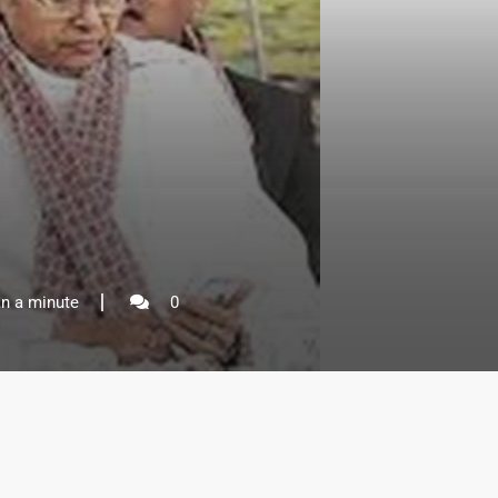
n a minute
0