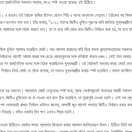
াতত রাজনৈতিক সমাধান সম্ভব, তা-ও স্পষ্ট দেওয়া হয়েছে ওই চিঠিতে।
 বিমল। এ ছাড়াও ওই বৈঠকে হাজির ছিলেন রোশন গিরি ও দলের অন্যান্য নেতৃত্ব। বৈঠকের পর বিমল 
মরণ অনশনে বসা হবে। তাঁর কথায়, ‘‘২০১১ সালের জিটিএ চুক্তি পূরণের দাবি জানিয়ে মুখ্যমন্ত্র
জ্যে আমাদের সঙ্গে বৈঠক করতে হবে। তা না করে যদি জোর করে জিটিএ নির্বাচন করা হয়, তা হলে দার
ক্ষিক চুক্তি স্বাক্ষর করেছিল মোর্চা। পরে আলাদা রাজ্যের দাবি ঘিরে মমতা বন্দ্যোপাধ্যায়ের সরকারে
্বাচনের আগেই আবার পদ্মের সঙ্গ ছেড়ে জোড়াফুলের সঙ্গে ঘনিষ্ঠতা বাড়ান গুরুং। সেই তাল আবা
ের সব রাজনৈতিক দলের সঙ্গে বৈঠক করেছিলেন মুখ্যমন্ত্রী। ওই বৈঠকেই মমতার কাছে মোর্চা নেত
্বাচন নিয়ে মোর্চা যে বেঁকে বসেছে, তা তখনও মুখ্যমন্ত্রীর কথায় স্পষ্ট হয়েছিল। মমতা বলেছিল
হয় নবান্নে। প্রস্তাবে মোর্চা নেতৃত্বের স্পষ্ট কথা, পৃথক গোর্খাল্যান্ডই পাহাড়ের স্থায়ী সমা
 জিটিএ চুক্তিতে যা যা দেওয়া হবে বলে ঠিক হয়েছিল, তা পুরোপুরি দেওয়া হয়নি। সেই সব প্র
 গত সোমবারই রাজ্য নির্বাচন কমিশন জানায়, আগামী জুন মাসেই পাহাড়ে জিটিএ নির্বাচন করার ক
ন্ত নিয়েছে। যদিও ভোটের দিন ক্ষণ এখনও স্থির হয়নি।
কে দেওয়া চিঠিতেও মোর্চার খসড়া প্রস্তাব বিবেচনা করার আবেদন জানিয়েছেন বিমল। চিঠিতে তিনি বা