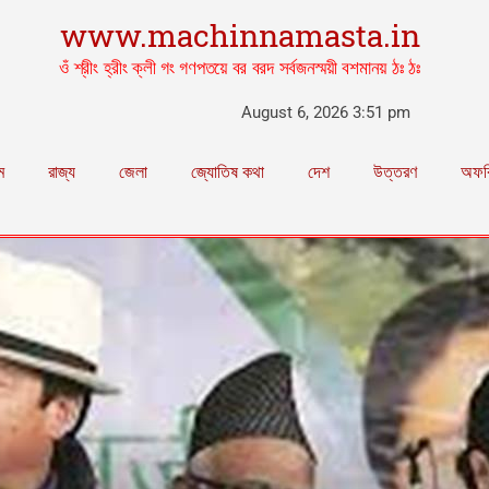
www.machinnamasta.in
ওঁ শ্রীং হ্রীং ক্লী গং গণপতয়ে বর বরদ সর্বজনস্ময়ী বশমানয় ঠঃ ঠঃ
August 6, 2026 3:51 pm
ম
রাজ্য
জেলা
জ্যোতিষ কথা
দেশ
উত্তরণ
অফব