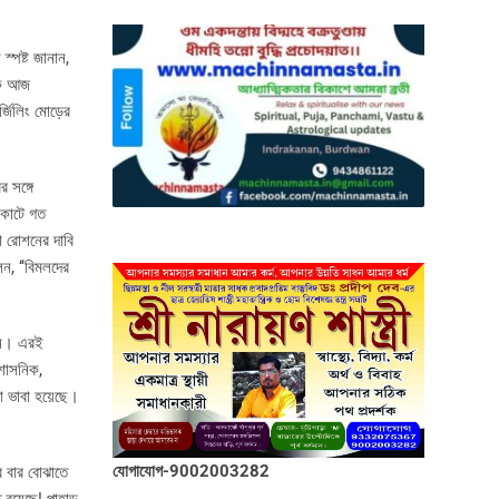
স্পষ্ট জানান,
ীকে আজ
্জিলিং মোড়ের
র সঙ্গে
র কাটে গত
া রোশনের দাবি
েন, ‘‘বিমলদের
ধান। এরই
শাসনিক,
থা ভাবা হয়েছে।
যোগাযোগ-9002003282
র বার বোঝাতে