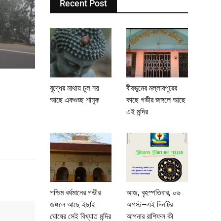
Recent Post
বুদ্ধের মাথায় চুল নয়
বীরভূমের মল্লারপুরের
আছে একগুচ্ছ শামুক
কাছে গভীর জঙ্গলে আছে
এই মন্দির
পশ্চিম বর্ধমানের গভীর
আজ, বৃহস্পতিবার, ০৬
জঙ্গলে আছে ইছাই
অগস্ট–এই দিনটির
ঘোষের সেই বিখ্যাত মন্দির
আপনার রাশিফল কী