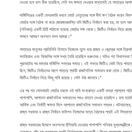
দেওয়া হবে বলে ঠিক হয়েছিল, সেই সব ক্ষমতা দেওয়ার মাধ্যমেই যে পাহাড়ের আপ
দার্জিলিঙের একটি বেসরকারি ভবনে মোর্চা নেতৃত্বের সঙ্গে দীর্ঘ ক্ষণ বৈঠক করেন
মোর্চার সঙ্গে বৈঠক না করে জোরজবরদস্তি যদি জিটিএ নির্বাচন করা হয়, তা হলে আ
(শনিবার) একটি চিঠি পাঠানো হয়েছে মোর্চার পক্ষ থেকে। জিটিএ নির্বাচন নিয়ে রা
সামনে আমরণ অনশনে বসব আমরা।’’
পাহাড়ের মানুষের প্রতিনিধি হিসাবে নিজেকে তুলে ধরে রাজ্য ও কেন্দ্রের সঙ্গে ত্রিপা
মতবিরোধ এবং বিজেপির সঙ্গে সখ্য তৈরি হয়েছিল গুরুংদের। যদিও গত বিধানসভা নির
পুরভোটের পর মমতার দার্জিলিং সফরের সময়ে। ওই সফরে জিটিএ ভোট নিয়ে পাহাড়
ছিল, জিটিএ নির্বাচনের আগে পাহাড়ে স্থায়ী রাজনৈতিক সমাধান করা হোক। জিটিএ নির
জিটিএ নির্বাচন নিয়ে কিছু দাবি রয়েছে। সেটা ওঁরা জানাবে।’’
এর পর গত সোমবারই মোর্চার তরফে ওই দাবি সংক্রান্ত একটি খসড়া প্রস্তাব পাঠানো 
পাশাপাশি, আপাতত রাজনৈতিক সমাধানের পথও বাতলে দেওয়া হয়েছিল। বলা হয়েছিল,
আর্থিক এবং নির্বাহী ক্ষমতা দিলে আপাতত রাজনৈতিক সমাধান সম্ভব। ঘটনাচক্রে,
রাজ্য সরকার ও রাজ্য নির্বাচন কমিশন নিজেদের মধ্যে বৈঠকের পরেই এই সিদ্ধা
রাজ্য সরকারের উদ্দেশে অনশনের হুঁশিয়ারি দেওয়ার পাশাপাশি শনিবার মুখ্যমন্ত্রী