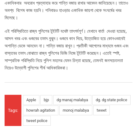
একাধিকবার অবরোধ প্রত্যাহার করে শান্তি বজায় রাখার আবেদন জানিয়েছেন। তাতেও
অবশ্য বিশেষ কাজ হয়নি। শনিবারও হাওড়ার একাধিক জায়গা থেকে সংঘর্ষের খবর
মিলেছে।
এই পরিস্থিতিতে রাজ্য পুলিশের টুইটটি যথেষ্ট তাৎপর্যপূর্ণ। যেখানে বার্তা দেওয়া হয়েছে,
আসল খবর এবং গুজবের তফাৎ বুঝুন। গুজবে কান দিয়ে, উত্তেজিত হয়ে কোনওভাবেই
অশান্তি ডেকে আনবেন না। শান্তি বজায় রাখুন। প্রতীকী আপেলের মাধ্যমে গুজব এবং
বাস্তবের তফাৎ বোঝাতে রাজ্য পুলিশের ডিজি নিজে টুইটটি করেছেন। এতেই স্পষ্ট,
সাম্প্রতিক পরিস্থিতি নিয়ে পুলিশ মহলের যেমন চিন্তা রয়েছে, তেমনই জনসচেতনতা
নিয়েও উদ্যোগী পুলিশের শীর্ষ আধিকারিকরা।
Apple
bjp
dg manaj malabya
dg. dg state police
Tags:
howrah agitation
monoj malabya
tweet
tweet police