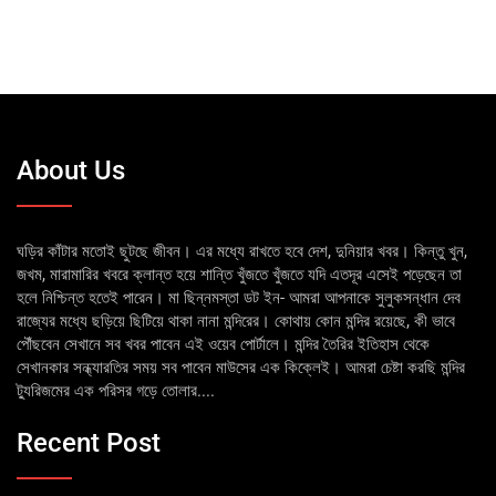
About Us
ঘড়ির কাঁটার মতোই ছুটছে জীবন। এর মধ্যে রাখতে হবে দেশ, দুনিয়ার খবর। কিন্তু খুন,
জখম, মারামারির খবরে ক্লান্ত হয়ে শান্তি খুঁজতে খুঁজতে যদি এতদূর এসেই পড়েছেন তা
হলে নিশ্চিন্ত হতেই পারেন। মা ছিন্নমস্তা ডট ইন- আমরা আপনাকে সুলুকসন্ধান দেব
রাজ্যের মধ্যে ছড়িয়ে ছিটিয়ে থাকা নানা মন্দিরের। কোথায় কোন মন্দির রয়েছে, কী ভাবে
পৌঁছবেন সেখানে সব খবর পাবেন এই ওয়েব পোর্টালে। মন্দির তৈরির ইতিহাস থেকে
সেখানকার সন্ধ্যারতির সময় সব পাবেন মাউসের এক কিক্লেই। আমরা চেষ্টা করছি মন্দির
ট্যুরিজমের এক পরিসর গড়ে তোলার....
Recent Post