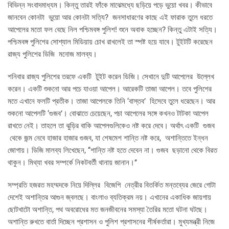
বিভিন্ন সংবাদমাধ্যম। কিন্তু তারই ফাঁকে মাঝেমধ্যে ছড়িয়ে পড়ে ভুয়ো খবর। কীভাবে
জানবেন কোনটা ভুয়ো আর কোনটা সত্যি? জনসাধারণের কাছে এই ফারাক তুলে ধরতে
আপেলের মতো ফল বেছে নিল পশ্চিমবঙ্গ পুলিশ! শুনে অবাক হচ্ছেন? কিন্তু এটাই সত্যি।
পশ্চিমবঙ্গ পুলিশের সোশ্যাল মিডিয়ায় চোখ রাখলেই তা স্পষ্ট হয়ে যাবে। টুইটটি করেছেন
রাজ্য পুলিশের ডিজি মনোজ মালব্য।
শনিবার রাজ্য পুলিশের তরফে একটি টুইট করেন ডিজি। সেখানে দুটি আপেলের উল্লেখ
করেন। একটি শুকনো আর পচে যাওয়া আপেল। আরেকটি তাজা আপেল। তবে পুলিশের
মতে এখানে ফলটি প্রতীক। তাজা আপেলকে তিনি ‘বাস্তব’ হিসেবে তুলে ধরেছেন। আর
শুকনো আপেলটি ‘গুজব’। বোঝাতে চেয়েছেন, পচা আপেলের সঙ্গে কখনও টাটকা আপেল
রাখতে নেই। তাহলে তা ঝুড়ির বাকি আপেলগুলিকেও নষ্ট করে দেবে। অর্থাৎ একটি গুজব
থেকে জন্ম নেবে হাজার হাজার গুজব, যা শেষমেশ শান্তি নষ্ট করে, অশান্তিতে ইন্ধন
জোগায়। ডিজি মালব্য লিখেছেন, ‘‘শান্তি নষ্ট হতে দেবেন না। গুজব ছড়ানো থেকে বিরত
থাকুন। মিথ্যা খবর সম্পর্কে নিকটবর্তী থানায় জানান।’’
সম্প্রতি হজরত মহম্মদকে নিয়ে দিল্লির বিজেপি নেত্রীর বিতর্কিত মন্তব্যের জেরে গোটা
দেশেই অশান্তির আগুন জ্বলছে। বাংলাও ব্যতিক্রম নয়। এখানের একাধিক জায়গায়
ছোটখাটো অশান্তি, পথ অবরোধের মত জনজীবনের সমস্যা তৈরির মতো ঘটনা ঘটছে।
অশান্তি রুখতে বার্তা দিচ্ছেন প্রশাসন ও পুলিশ প্রশাসনের শীর্ষকর্তারা। মুখ্যমন্ত্রী নিজে