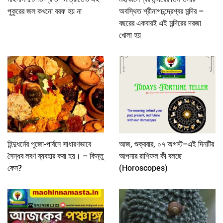
পুকুরের জল কখনো বরফ হয় না
অবস্থিত শ্রীনাগচন্দ্রেশ্বর মন্দির –
বছরের একবারই এই মন্দিরের দরজা
খোলা হয়
হিন্দুধর্মের পুজো-পার্বনে সাধারণভাবে
আজ, শুক্রবার, ০৭ অগস্ট–এই দিনটির
সৈন্ধব লবণ ব্যবহার করা হয়। – কিন্তু
আপনার রাশিফল কী বলছে
কেন?
(Horoscopes)