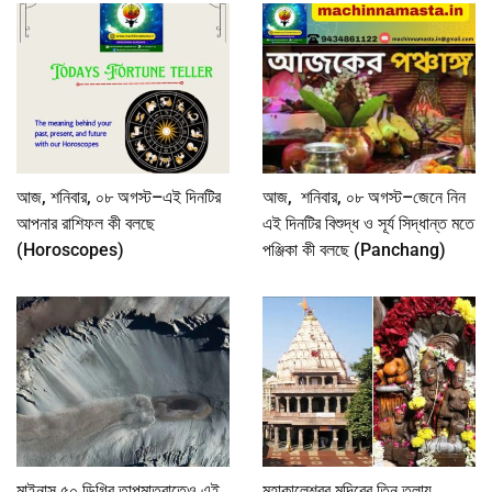
আজ, শনিবার, ০৮ অগস্ট–এই দিনটির
আজ, শনিবার, ০৮ অগস্ট–জেনে নিন
আপনার রাশিফল কী বলছে
এই দিনটির বিশুদ্ধ ও সূর্য সিদ্ধান্ত মতে
(Horoscopes)
পঞ্জিকা কী বলছে (Panchang)
মাইনাস ৫০ ডিগ্রি তাপমাত্রাতেও এই
মহাকালেশ্বর মন্দিরের তিন তলায়