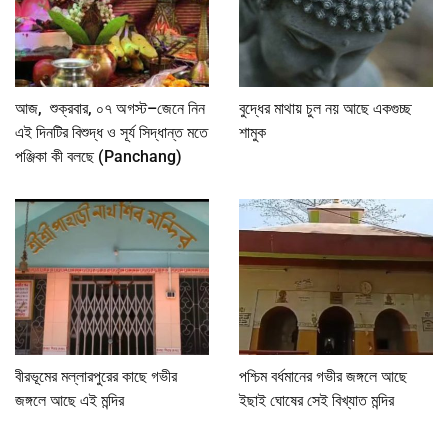
আজ, শুক্রবার, ০৭ অগস্ট–জেনে নিন
বুদ্ধের মাথায় চুল নয় আছে একগুচ্ছ
এই দিনটির বিশুদ্ধ ও সূর্য সিদ্ধান্ত মতে
শামুক
পঞ্জিকা কী বলছে (Panchang)
বীরভূমের মল্লারপুরের কাছে গভীর
পশ্চিম বর্ধমানের গভীর জঙ্গলে আছে
জঙ্গলে আছে এই মন্দির
ইছাই ঘোষের সেই বিখ্যাত মন্দির