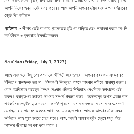
চেষ্টা করতে লাগেন।এই অর্থে আজ আপনার জন্যে একটি দুর্দান্ত দিন হতে চলেছে।আজ
আপনি নিজের জন্য যথেষ্ট সময় পাবেন। আজ আপনি আপনার স্ত্রীর সঙ্গে আপনার জীবনের
শ্রেষ্ঠ দিন কাটাবেন।
প্রতিকার :-
সীসায় তৈরি আপনার গৃহদেবতার মূর্তি কে বাড়িতে রেখে আরাধনা করলে আপনি
কর্ম জীবনে ও ব্যবসায়ে উন্নতি করবেন।
মীন রাশিফল (
Friday, July 1, 2022)
কাজে এবং ঘরে কিছু চাপ আপনাকে খিটখিটে করে তুলবে। আপনার বাসস্থান সংক্রান্ত
বিনিয়োগ লাভজনক হবে না। বিষয়গুলি নিয়ন্ত্রণে রাখতে আপনার ভাইকে সাহায্য করুন।
কোন মতবিরোধে অহেতুক ইন্ধন দেওয়ার পরিবর্তে নির্বিরোধে সেগুলিকে সমাধানের চেষ্টা
করুন। ব্যক্তিগত সহায়তা আপনার সম্পর্ক উন্নত করবে। কর্মক্ষেত্রে আপনি একটি ভাল
পরিবর্তনের সম্মুখীন হতে পারেন। আপনি পুরোনো দিনে কর্মক্ষেত্রে কোনো কাজ অসম্পূর্ণ
রেখেছেন যার খেসারত আজকে আপনাকে দিতে হতে পারে।আজকে আপনার ফাঁকা সময়
অফিসের কাজ পূরণ করতে লেগে যাবে। আজ, আপনি আপনার স্ত্রীর প্রেমে মধ্য দিয়ে
আপনার জীবনের সব কষ্ট ভুলে যাবেন।