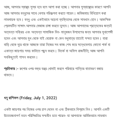
আজ, আপনার স্বাস্থ্য সুস্থ হবে বলে আশা করা হচ্ছে। আপনার সুস্বাস্থ্যের কারণে আপনি
আজ আপনার বন্ধুদের সাথে খেলার পরিকল্পনা করতে পারেন। জমিজমায় বিনিয়োগ করা
লাভদায়ক হবে। বন্ধু এবং একইভাবে অচেনা ব্যক্তিদের থেকে সাবধান হোন। আকস্মিক
প্রেমঘটিত সাক্ষাৎ আপনার মেজাজ চাঙ্গা করতে তুলবে। আজ আপনাদের প্রত্যেকের জন্যই
অত্যন্ত সক্রিয় এবং অত্যন্ত সামাজিক দিন- মানুষজন উপদেশের জন্য আপনার মুখাপেক্ষী
হবেন এবং আপনার মুখ থেকে যাই বেরোক না কেন শুধুমাত্র তাতেই সম্মত হবেন। যারা
বাড়ি থেকে দূরে থাকে আজকে তারা নিজের সব কাজ শেষ করে সন্ধেবেলায় কোনো পার্ক বা
একান্ত জায়গায় সময় কাটাতে পছন্দ করবে। বিতর্ক বা অফিস রাজনীতি; আজ আপনি
সবকিছুতেই শাসন করবেন।
প্রতিকার :-
রুপোর ওপর শুক্র যন্ত্র খোদাই করলে পরিবারে শান্তির বাতাবরণ বজায়
থাকবে।
ধনু রাশিফল (
Friday, July 1, 2022)
একটা জায়গার পর নিজের ওপর চাপ দেবেন না এবং ঠিকভাবে বিশ্রাম নিন। আপনি একটি
উত্তেজনাপূর্ণ নতুন পরিস্থিতির সম্মুখীন হতে পারেন- যা আপনাকে আর্থিকভাবে লাভবান