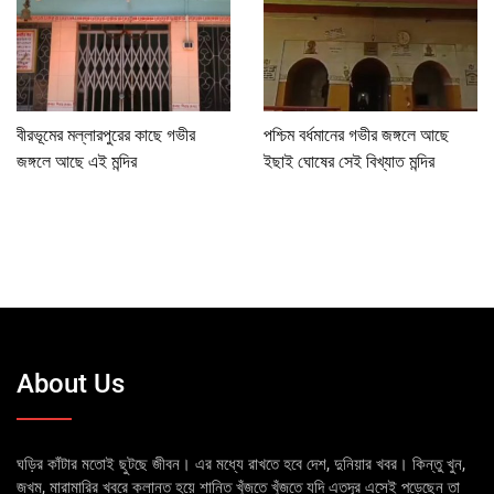
বীরভূমের মল্লারপুরের কাছে গভীর
পশ্চিম বর্ধমানের গভীর জঙ্গলে আছে
জঙ্গলে আছে এই মন্দির
ইছাই ঘোষের সেই বিখ্যাত মন্দির
About Us
ঘড়ির কাঁটার মতোই ছুটছে জীবন। এর মধ্যে রাখতে হবে দেশ, দুনিয়ার খবর। কিন্তু খুন,
জখম, মারামারির খবরে ক্লান্ত হয়ে শান্তি খুঁজতে খুঁজতে যদি এতদূর এসেই পড়েছেন তা