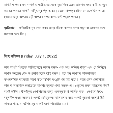
আপনি আপনার সব সম্পর্ক ও আত্মীয়দের থেকে দূরে গিয়ে এমন জায়গায় সময় কাটাতে পছন্দ
করবেন যেখানে আপনি শান্তি প্রাপ্তি করেন। যেমন দাম্পত্য জীবন সে চেয়েছিল তা না
হওয়ার জন্য আপনার স্ত্রী আপনার ওপর রাগে ফেটে পড়তে পারেন।
প্রতিকার :-
পারিবারিক সুখ লাভ করার জন্য চৌকো রুপোর গলায় পড়ুন বা আপনার সাথে
সবসময় রেখে দিন।
সিংহ রাশিফল (
Friday, July 1, 2022)
আজ আপনি পিছনের সারিতে বসে আরাম করুন- এবং শখে জড়িয়ে থাকুন এবং যে জিনিসে
আপনি সবচেয়ে বেশি উপভোগ করেন তাই করুন। মনে হয় আপনার অভিভাবকের
সম্প্রসারিত সহায়তার সাথে সাথে আর্থিক ঝঞ্ঝাট পার হয়ে যাবে। ঘরের কোন মেরামতির
কাজ বা সামাজিক জমায়েতে আপনার ব্যস্ত থাকা সম্ভবপর। প্রেমের জন্য আজকের দিনটি
যথেষ্ট জটিল। উত্সর্গীকৃত পেশাদারদের জন্য পদোন্নতি বা আর্থিক লাভ। লেখালেখিতেও
যত্নশীল হওয়া দরকার। একটি কৌতুককর আলোচনার সময় একটি পুরানো সমস্যা উঠে
আসতে পারে, যা ঘটনাচক্রে একটি তর্কে পরিবর্তিত হবে।