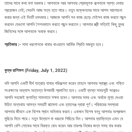
তাদের সাথে কথা বলা দরকার। আপনাকে আর আপনার প্রেমমূলক কল্পনাকে স্বপ্ন দেখার
প্রয়োজন নেই; সেগুলি আজ সত্য হতে পারে। নতুন মক্কেলদের সাথে আপস আলোচনা
করার জন্য এই দিনটি চমৎকার। আজকে আপনি সব কাজ ছেড়ে সেইসব কাজ করতে পছন্দ
করবেন যেগুলো আপনি শৈশবকালে করতে পছন্দ করতেন। আপনার স্ত্রী সত্যিই কিছু সুন্দর
জিনিসের সঙ্গে আপনাকে অবাক করবে।
প্রতিকার :-
সাদা খরগোশকে খাবার খাওয়ালে আর্থিক স্থিতি মজবুত হবে।
কুম্ভ রাশিফল (
Friday, July 1, 2022)
যদি আপনি একটি দীর্ঘ যাত্রায় যাবার পরিকল্পনা করেন তাহলে আপনার স্বাস্থ্য এবং শক্তি
সংরক্ষণের অভ্যাস অত্যন্ত উপকারী প্রমাণিত হবে। একটি ব্যস্ত সময়সূচী সত্ত্বেও
আপনি সহজেই ক্লান্তি সামলাতে সক্ষম হবেন। আপনার সময় এবং অর্থকে মূল্য দেওয়া
উচিত অন্যথায় আসন্ন সময়টি ঝামেলা এবং চ্যালেঞ্জ দ্বারা পূর্ণ। পরিবারের সদস্যরা
আপনার জীবনে এক বিশেষ স্থান অধিকার করবে। একজন বিশেষ বন্ধু আপনার অশ্রুজল
মুছিয়ে দিতে পারে। নতুন উদ্যোগ বা খরচকে পিছিয়ে দিন। আপনার ব্যাক্তিত্ব এমন যে
আপনি বেশি লোকের সাথে বিরক্ত বোধ করেন আর তারপর নিজের জন্য সময় বার করার