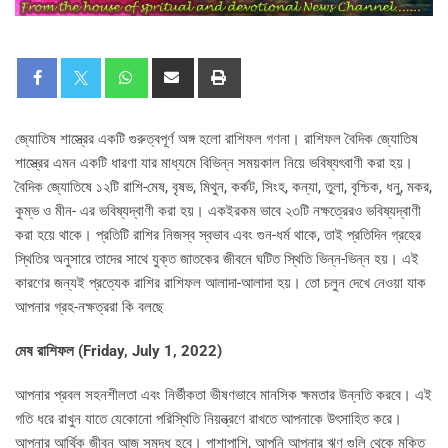
জ্যোতিষ শাস্ত্রের একটি গুরুত্বপূর্ণ অঙ্গ হলো রাশিফল গণনা। রাশিফল বৈদিক জ্যোতিষ
শাস্ত্রের এমন একটি ধারণা যার মাধ্যমে বিভিন্ন সময়কাল নিয়ে ভবিষ্যৎবাণী করা হয়।
বৈদিক জ্যোতিষে ১২টি রাশি-মেষ, বৃষভ, মিথুন, কর্কট, সিংহ, কন্যা, তুলা, বৃশ্চিক, ধনু, মকর,
কুম্ভ ও মীন- এর ভবিষ্যদ্বাণী করা হয়। একইরকম ভাবে ২৩টি নক্ষত্রেরও ভবিষ্যদ্বাণী
করা হয়ে থাকে। প্রতিটি রাশির নিজস্ব স্বভাব এবং গুন-ধর্ম থাকে, তাই প্রতিদিন গ্রহের
স্থিতির অনুসারে তাদের সাথে যুক্ত জাতকের জীবনে ঘটিত স্থিতি ভিন্ন-ভিন্ন হয়। এই
কারণের জন্যই প্রত্যেক রাশির রাশিফল আলাদা-আলাদা হয়। তো চলুন দেখে নেওয়া যাক
আপনার গ্রহ-নক্ষত্ররা কি বলছে
মেষ রাশিফল (
Friday, July 1, 2022)
আপনার প্রবল সহনশীলতা এবং নির্ভীকতা ভীষণভাবে মানসিক ক্ষমতার উন্নতি করবে। এই
গতি ধরে রাখুন যাতে যেকোনো পরিস্থিতি নিয়ন্ত্রণে রাখতে আপনাকে উৎসাহিত করে।
আপনার আর্থিক জীবন আজ সমৃদ্ধ হবে। পাশাপাশি, আপনি আপনার ঋণ গুলি থেকে মুক্তি