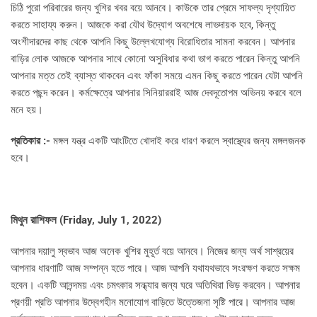
চিঠি পুরো পরিবারের জন্য খুশির খবর বয়ে আনবে। কাউকে তার প্রেমে সাফল্য দৃশ্যায়িত
করতে সাহায্য করুন। আজকে করা যৌথ উদ্যোগ অবশেষে লাভদায়ক হবে, কিন্তু
অংশীদারদের কাছ থেকে আপনি কিছু উল্লেখযোগ্য বিরোধিতার সামনা করবেন। আপনার
বাড়ির লোক আজকে আপনার সাথে কোনো অসুবিধার কথা ভাগ করতে পারেন কিন্তু আপনি
আপনার মত্ত তেই ব্যাস্ত থাকবেন এবং ফাঁকা সময়ে এমন কিছু করতে পারেন যেটা আপনি
করতে পছন্দ করেন। কর্মক্ষেত্রে আপনার সিনিয়াররাই আজ দেবদূতোপম অভিনয় করবে বলে
মনে হয়।
প্রতিকার :-
মঙ্গল যন্ত্র একটি আংটিতে খোদাই করে ধারণ করলে স্বাস্থ্যের জন্য মঙ্গলজনক
হবে।
মিথুন রাশিফল (
Friday, July 1, 2022)
আপনার দয়ালু স্বভাব আজ অনেক খুশির মুহূর্ত বয়ে আনবে। নিজের জন্য অর্থ সাশ্রয়ের
আপনার ধারণাটি আজ সম্পন্ন হতে পারে। আজ আপনি যথাযথভাবে সংরক্ষণ করতে সক্ষম
হবেন। একটি আনন্দময় এবং চমৎকার সন্ধ্যার জন্য ঘরে অতিথিরা ভিড় করবেন। আপনার
প্রণয়ী প্রতি আপনার উদ্বেগহীন মনোযোগ বাড়িতে উত্তেজনা সৃষ্টি পারে। আপনার আজ