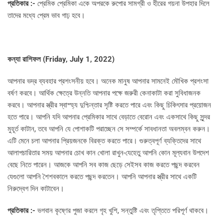
প্রতিকার :-
প্রেমিক প্রেমিকা একে অপরকে রুপোর সামগ্রী ও হীরের গয়না উপহার দিলে
তাদের মধ্যে প্রেম ভাব গাঢ় হবে।
কন্যা রাশিফল (
Friday, July 1, 2022)
আপনার ভদ্র ব্যবহার প্রশংসনীয় হবে। অনেক মানুষ আপনার সামনেই মৌখিক প্রশংসা
বর্ষণ করবে। আর্থিক ক্ষেত্রে উন্নতি আপনার পক্ষে জরুরী কেনাকাটা করা সুবিধাজনক
করবে। আপনার স্ত্রীর স্বাস্হ্য দুশ্চিন্তার সৃষ্টি করতে পারে এবং কিছু চিকিৎসার প্রয়োজন
হতে পারে। আপনি যদি আপনার প্রেমিকার সাথে বেড়াতে বেরোন এবং একসাথে কিছু সুন্দর
মুহূর্ত কাটান, তবে আপনি যে পোশাকটি পরাচ্ছেন সে সম্পর্কে সাবধানতা অবলম্বন করুন।
এটি মেনে চলা আপনার প্রিয়জনকে বিরক্ত করতে পারে। গুরুত্বপূর্ণ ব্যক্তিদের সাথে
আলাপচারিতার সময় আপনার চোখ কান খোলা রাখুন-যেহেতু আপনি কোন মূল্যবান উপদেশ
বেছে নিতে পারেন। আজকে আপনি সব কাজ ছেড়ে সেইসব কাজ করতে পছন্দ করবেন
যেগুলো আপনি শৈশবকালে করতে পছন্দ করতেন। আপনি আপনার স্ত্রীর সাথে একটি
নিরুদ্বেগ দিন কাটাবেন।
প্রতিকার :-
ভগবান কৃষ্ণের পুজা করলে গৃহ খুশি, সন্তুষ্টি এবং তৃপ্তিতে পরিপূর্ণ থাকবে।