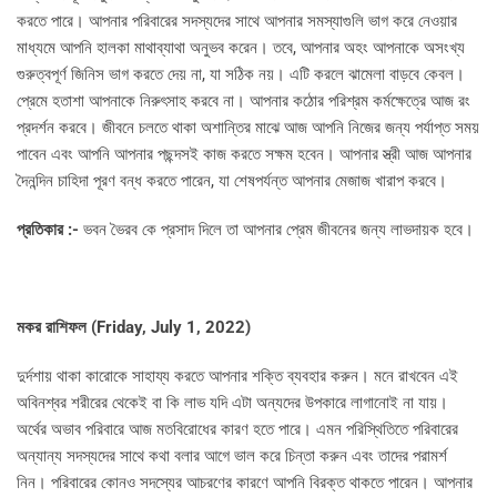
করতে পারে। আপনার পরিবারের সদস্যদের সাথে আপনার সমস্যাগুলি ভাগ করে নেওয়ার
মাধ্যমে আপনি হালকা মাথাব্যাথা অনুভব করেন। তবে, আপনার অহং আপনাকে অসংখ্য
গুরুত্বপূর্ণ জিনিস ভাগ করতে দেয় না, যা সঠিক নয়। এটি করলে ঝামেলা বাড়বে কেবল।
প্রেমে হতাশা আপনাকে নিরুৎসাহ করবে না। আপনার কঠোর পরিশ্রম কর্মক্ষেত্রে আজ রং
প্রদর্শন করবে। জীবনে চলতে থাকা অশান্তির মাঝে আজ আপনি নিজের জন্য পর্যাপ্ত সময়
পাবেন এবং আপনি আপনার পছন্দসই কাজ করতে সক্ষম হবেন। আপনার স্ত্রী আজ আপনার
দৈনন্দিন চাহিদা পূরণ বন্ধ করতে পারেন, যা শেষপর্যন্ত আপনার মেজাজ খারাপ করবে।
প্রতিকার :-
ভবন ভৈরব কে প্রসাদ দিলে তা আপনার প্রেম জীবনের জন্য লাভদায়ক হবে।
মকর রাশিফল (
Friday, July 1, 2022)
দুর্দশায় থাকা কারোকে সাহায্য করতে আপনার শক্তি ব্যবহার করুন। মনে রাখবেন এই
অবিনশ্বর শরীরের থেকেই বা কি লাভ যদি এটা অন্যদের উপকারে লাগানোই না যায়।
অর্থের অভাব পরিবারে আজ মতবিরোধের কারণ হতে পারে। এমন পরিস্থিতিতে পরিবারের
অন্যান্য সদস্যদের সাথে কথা বলার আগে ভাল করে চিন্তা করুন এবং তাদের পরামর্শ
নিন। পরিবারের কোনও সদস্যের আচরণের কারণে আপনি বিরক্ত থাকতে পারেন। আপনার