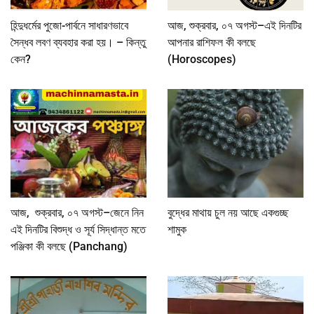
হিন্দুধর্মের পুজো-পার্বনে সাধারণভাবে
আজ, শুক্রবার, ০৭ অগস্ট–এই দিনটির
সৈন্ধব লবণ ব্যবহার করা হয়। – কিন্তু
আপনার রাশিফল কী বলছে
কেন?
(Horoscopes)
আজ, শুক্রবার, ০৭ অগস্ট–জেনে নিন
বুদ্ধের মাথায় চুল নয় আছে একগুচ্ছ
এই দিনটির বিশুদ্ধ ও সূর্য সিদ্ধান্ত মতে
শামুক
পঞ্জিকা কী বলছে (Panchang)