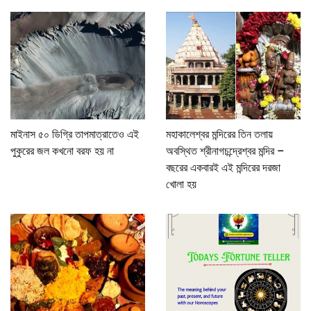
মাইনাস ৫০ ডিগ্রি তাপমাত্রাতেও এই
মহাকালেশ্বর মন্দিরের তিন তলায়
পুকুরের জল কখনো বরফ হয় না
অবস্থিত শ্রীনাগচন্দ্রেশ্বর মন্দির –
বছরের একবারই এই মন্দিরের দরজা
খোলা হয়