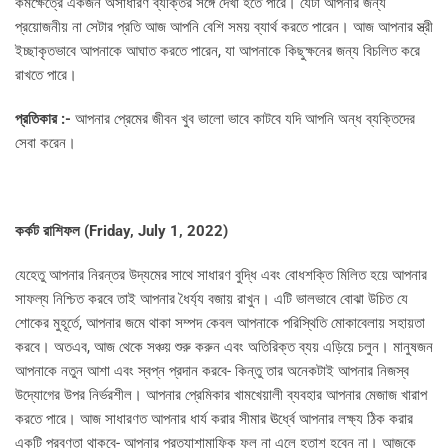
কর্মক্ষেত্রে একজন অসাধারণ ব্যক্তির সঙ্গে দেখা হতে পারে। যেটা আপনার জন্য
প্রয়োজনীয় না সেটার প্রতি আজ আপনি বেশি সময় ব্যার্থ করতে পারেন। আজ আপনার স্ত্রী
ইচ্ছাকৃতভাবে আপনাকে আঘাত করতে পারেন, যা আপনাকে কিছুক্ষনের জন্য বিচলিত করে
রাখতে পারে।
প্রতিকার :-
আপনার প্রেমের জীবন খুব ভালো ভাবে কাটবে যদি আপনি অন্ধ ব্যক্তিদের
সেবা করেন।
কর্কট রাশিফল (
Friday, July 1, 2022)
যেহেতু আপনার নিরন্তর উদ্যমের সাথে সাধারণ বুদ্ধি এবং বোধশক্তি মিলিত হয়ে আপনার
সাফল্য নিশ্চিত করবে তাই আপনার ধৈর্য্য বজায় রাখুন। এটি ভালভাবে বোঝা উচিত যে
শোকের মুহূর্তে, আপনার জমে থাকা সম্পদ কেবল আপনাকে পরিস্থিতি মোকাবেলায় সহায়তা
করবে। অতএব, আজ থেকে সঞ্চয় শুরু করুন এবং অতিরিক্ত ব্যয় এড়িয়ে চলুন। মানুষজন
আপনাকে নতুন আশা এবং স্বপ্ন প্রদান করবে- কিন্তু তার অনেকটাই আপনার নিজস্ব
উদ্যোগের উপর নির্ভরশীল। আপনার প্রেমিকার খামখেয়ালী ব্যবহার আপনার মেজাজ খারাপ
করতে পারে। আজ সাধারণত আপনার ধার্য করার সীমার ঊর্ধ্বে আপনার লক্ষ্য ঠিক করার
একটি প্রবণতা থাকবে- আপনার প্রত্যাশামাফিক ফল না এলে হতাশ হবেন না। আজকে