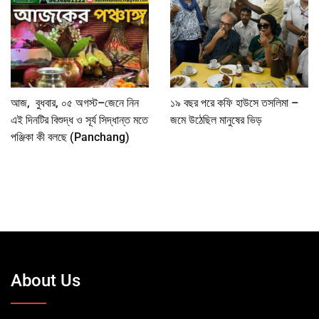
আজ, বুধবার, ০৫ অগস্ট–জেনে নিন
১৯ বছর পরে কফি হাউসে তসলিমা –
এই দিনটির বিশুদ্ধ ও সূর্য সিদ্ধান্ত মতে
জমে উঠেছিল মানুষের ভিড়
পঞ্জিকা কী বলছে (Panchang)
About Us