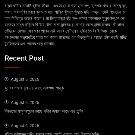
ঘড়ির কাঁটার মতোই ছুটছে জীবন। এর মধ্যে রাখতে হবে দেশ, দুনিয়ার খবর। কিন্তু খুন,
জখম, মারামারির খবরে ক্লান্ত হয়ে শান্তি খুঁজতে খুঁজতে যদি এতদূর এসেই পড়েছেন তা
হলে নিশ্চিন্ত হতেই পারেন। মা ছিন্নমস্তা ডট ইন- আমরা আপনাকে সুলুকসন্ধান দেব
রাজ্যের মধ্যে ছড়িয়ে ছিটিয়ে থাকা নানা মন্দিরের। কোথায় কোন মন্দির রয়েছে, কী ভাবে
পৌঁছবেন সেখানে সব খবর পাবেন এই ওয়েব পোর্টালে। মন্দির তৈরির ইতিহাস থেকে
সেখানকার সন্ধ্যারতির সময় সব পাবেন মাউসের এক কিক্লেই। আমরা চেষ্টা করছি মন্দির
ট্যুরিজমের এক পরিসর গড়ে তোলার....
Recent Post
August 6, 2026
বুদ্ধের মাথায় চুল নয় আছে একগুচ্ছ শামুক
August 6, 2026
বীরভূমের মল্লারপুরের কাছে গভীর জঙ্গলে আছে এই মন্দির
August 6, 2026
পশ্চিম বর্ধমানের গভীর জঙ্গলে আছে ইছাই ঘোষের সেই বিখ্যাত মন্দির