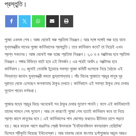
প্রস্তুতি।
পুজো একদম শেষ। আজ থেকেই শুরু প্রতিমা নিরঞ্জন। আর সঙ্গে সঙ্গেই শুরু হয়ে যাবে
মুখ্যমন্ত্রীর সাধের পুজো কার্নিভালের প্রস্তুতি। তবে কার্নিভাল কবে? তা নিয়েই এখন
প্রশ্ন সকলের। আজ থেকেই শুরু হচ্ছে প্রতিমা নিরঞ্জন। ২,৩ ও ৪ অক্টোবর হবে প্রতিমা
নিরঞ্জন। গঙ্গার বিভিন্ন ঘাটে হবে এই বিসর্জন। এর পরেই অর্থাৎ ৫ অক্টোবর হবে
কার্নিভাল। ৩১ জুলাই নেতাজি ইন্ডোরে সমস্ত পুজো কমিটি গুলোকে নিয়ে বৈঠকে এই
সিদ্ধান্ত জানান মুখ্যমন্ত্রী মমতা বন্দ্যোপাধ্যায়। পাঁচ দিনের পুজোতে প্রচুর মানুষ দূর
দূরান্ত থেকে এসেছেন কলকাতায় ঠাকুর দেখতে। কার্নিভালে এই সমস্ত ঠাকুর ফের দেখার
সুযোগ পাবেন দর্শকরা।
পুজোর মধ্যে প্রচুর ভিড়ে অনেকেই সব ঠাকুর দেখার সুযোগ পাননি। ফলে এই কার্নিভালেই
তাদের সামনে শেষ সুযোগ। আর সে কারণেই পুজো শেষ হতেই কার্নিভাল কবে তা নিয়ে
প্রশ্ন জাগে মানুষের মনে। এই কার্নিভালের পাস জোগাড় করতেও রীতিমত চাপে পড়তে
হয়। বছর কয়েক আগে বাঙালির শ্রেষ্ঠ উৎসবকে ‘ইনট্যানজিবল কালচারাল হেরিটেজ’
হিসেবে স্বীকৃতি দিয়েছে ইউনেস্কো। আর তারপর থেকে বাংলায় দুর্গাপুজোর আনন্দ আরও