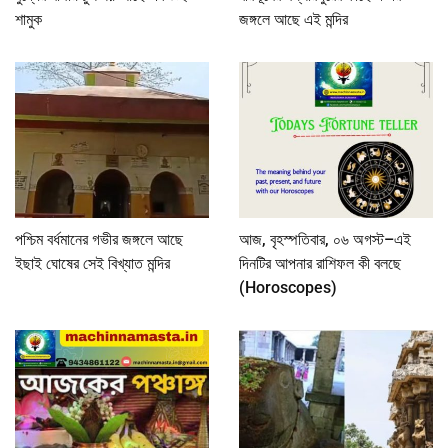
শামুক
জঙ্গলে আছে এই মন্দির
পশ্চিম বর্ধমানের গভীর জঙ্গলে আছে
আজ, বৃহস্পতিবার, ০৬ অগস্ট–এই
ইছাই ঘোষের সেই বিখ্যাত মন্দির
দিনটির আপনার রাশিফল কী বলছে
(Horoscopes)