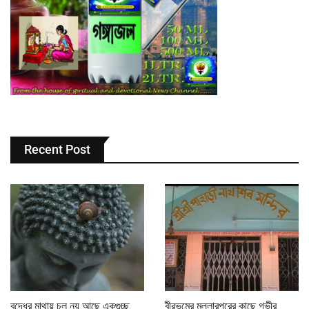
Recent Post
বুদ্ধের মাথায় চুল নয় আছে একগুচ্ছ
বীরভূমের মল্লারপুরের কাছে গভীর