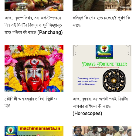
আজ, বৃহস্পতিবার, ০৬ অগস্ট–জেনে
কলিযুগ কি শেষ হতে চলেছে? পুরাণ কি
নিন এই দিনটির বিশুদ্ধ ও সূর্য সিদ্ধান্ত
বলছে
মতে পঞ্জিকা কী বলছে (Panchang)
কৌশিকী অমাবস্যার তারিখ, নির্ঘন্ট ও
আজ, বুধবার, ০৫ অগস্ট–এই দিনটির
বিধি
আপনার রাশিফল কী বলছে
(Horoscopes)