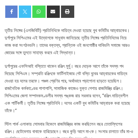
তৃতীয় লিঙ্গের (এলজিবিটি) প্রতিনিধিকে দায়িত্ব দেওয়া হয়েছে বুথ কমিটির আহ্বায়কের।
দুর্গাপুরে সিপিএমের এই উদ্যোগকে সাধুবাদ জানিয়েছে তৃতীয় লিঙ্গের প্রতিনিধিদের নিয়ে
কাজ করা সংগঠনগুলি। তাদের বক্তব্য, প্রান্তিক ওই জনগোষ্ঠীর দাবিগুলি সমাজে আরও
জোরের সঙ্গে তুলতে সাহায্য করবে এই সিদ্ধান্ত।
দুর্গাপুরের এফসিআই বস্তিতে থাকেন রঞ্জিৎ মুর্মু। বছর দেড়েক আগে তাঁকে সদস্য পদ
দিয়েছে সিপিএম। সম্প্রতি রঞ্জিৎকে ফার্টিলাইজার গেট বস্তি বুথের আহ্বায়কের দায়িত্ব
দেওয়া হয় দলের তরফে। পঞ্চম শ্রেণির পরে, অর্থাভাবে পড়াশোনা ছাড়তে হয়েছিল।
রাজনৈতিক কর্মকাণ্ডের পাশাপাশি, সামাজিক কাজেও যুক্ত পেশায় রাজমিস্ত্রি রঞ্জিৎ।
সিপিএমের জেলা সম্পাদকমণ্ডলীর সদস্য পঙ্কজ রায় সরকার বলেন, ‘‘রঞ্জিৎ দায়িত্বশীল
এক পার্টিকর্মী। তৃতীয় লিঙ্গের প্রতিনিধি। দলের একটি বুথ কমিটির আহ্বায়ক করা হয়েছে
তাঁকে।’’
স্টিল পার্ক এলাকায় সোমবার বিকেলে রাজমিস্ত্রির কাজ করছিলেন বছর তেতাল্লিশের
রঞ্জিৎ। ছোটবেলায় বাবাকে হারিয়েছেন। বছর কুড়ি আগে মা-কে। সংসার চালাতে তাঁর মা-ও