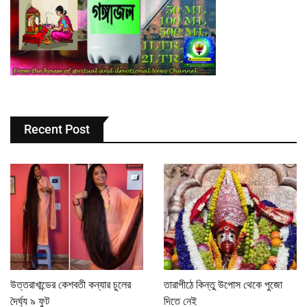
Recent Post
উত্তরাখান্ডের কেশবতী কন্যার চুলের
তারাপীঠে কিন্তু উপোস থেকে পুজো
দৈর্ঘ্য ৯ ফুট
দিতে নেই