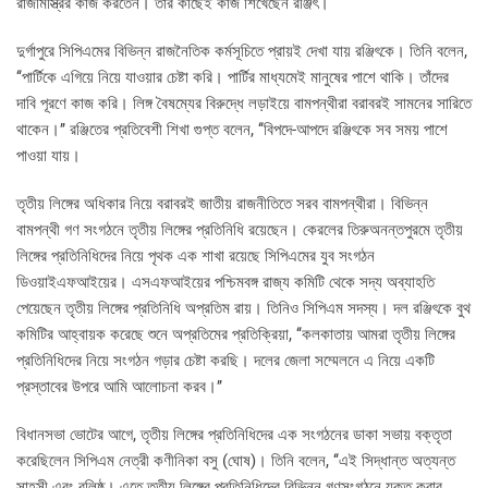
রাজমিস্ত্রির কাজ করতেন। তাঁর কাছেই কাজ শিখেছেন রঞ্জিৎ।
দুর্গাপুরে সিপিএমের বিভিন্ন রাজনৈতিক কর্মসূচিতে প্রায়ই দেখা যায় রঞ্জিৎকে। তিনি বলেন,
‘‘পার্টিকে এগিয়ে নিয়ে যাওয়ার চেষ্টা করি। পার্টির মাধ্যমেই মানুষের পাশে থাকি। তাঁদের
দাবি পূরণে কাজ করি। লিঙ্গ বৈষম্যের বিরুদ্ধে লড়াইয়ে বামপন্থীরা বরাবরই সামনের সারিতে
থাকেন।’’ রঞ্জিতের প্রতিবেশী শিখা গুপ্ত বলেন, ‘‘বিপদে-আপদে রঞ্জিৎকে সব সময় পাশে
পাওয়া যায়।
তৃতীয় লিঙ্গের অধিকার নিয়ে বরাবরই জাতীয় রাজনীতিতে সরব বামপন্থীরা। বিভিন্ন
বামপন্থী গণ সংগঠনে তৃতীয় লিঙ্গের প্রতিনিধি রয়েছেন। কেরলের তিরুঅনন্তপুরমে তৃতীয়
লিঙ্গের প্রতিনিধিদের নিয়ে পৃথক এক শাখা রয়েছে সিপিএমের যুব সংগঠন
ডিওয়াইএফআইয়ের। এসএফআইয়ের পশ্চিমবঙ্গ রাজ্য কমিটি থেকে সদ্য অব্যাহতি
পেয়েছেন তৃতীয় লিঙ্গের প্রতিনিধি অপ্রতিম রায়। তিনিও সিপিএম সদস্য। দল রঞ্জিৎকে বুথ
কমিটির আহ্বায়ক করেছে শুনে অপ্রতিমের প্রতিক্রিয়া, ‘‘কলকাতায় আমরা তৃতীয় লিঙ্গের
প্রতিনিধিদের নিয়ে সংগঠন গড়ার চেষ্টা করছি। দলের জেলা সম্মেলনে এ নিয়ে একটি
প্রস্তাবের উপরে আমি আলোচনা করব।’’
বিধানসভা ভোটের আগে, তৃতীয় লিঙ্গের প্রতিনিধিদের এক সংগঠনের ডাকা সভায় বক্তৃতা
করেছিলেন সিপিএম নেত্রী কণীনিকা বসু (‌ঘোষ)। তিনি বলেন, ‘‘এই সিদ্ধান্ত অত্যন্ত
সাহসী এবং বলিষ্ঠ। এতে তৃতীয় লিঙ্গের প্রতিনিধিদের বিভিন্ন গণসংগঠনে যুক্ত করার