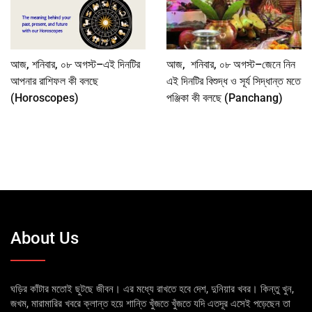
আজ, শনিবার, ০৮ অগস্ট–এই দিনটির
আজ, শনিবার, ০৮ অগস্ট–জেনে নিন
আপনার রাশিফল কী বলছে
এই দিনটির বিশুদ্ধ ও সূর্য সিদ্ধান্ত মতে
(Horoscopes)
পঞ্জিকা কী বলছে (Panchang)
About Us
ঘড়ির কাঁটার মতোই ছুটছে জীবন। এর মধ্যে রাখতে হবে দেশ, দুনিয়ার খবর। কিন্তু খুন,
জখম, মারামারির খবরে ক্লান্ত হয়ে শান্তি খুঁজতে খুঁজতে যদি এতদূর এসেই পড়েছেন তা