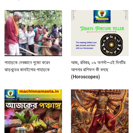
পাহাড়কে দেবজ্ঞানে পুজো করেন
আজ, রবিবার, ০৯ অগস্ট–এই দিনটির
ঝাড়খন্ডের কানাইসোর পাহাড়কে
আপনার রাশিফল কী বলছে
(Horoscopes)