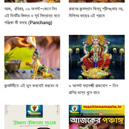
আজ, রবিবার, ০৯ অগস্ট–জেনে নিন
রাবনের জন্মস্থান কিন্তু শ্রীলঙ্কায় নয়,
এই দিনটির বিশুদ্ধ ও সূর্য সিদ্ধান্ত মতে
দিল্লির কাছের এই গ্রামে
পঞ্জিকা কী বলছে (Panchang)
জন্মাষ্টমীতে এই ভুল কখনোই করবেন না
৯ আগস্ট মহালক্ষ্মী রাজযোগ – তিন
রাশির ভাগ্য খুলে যাবে