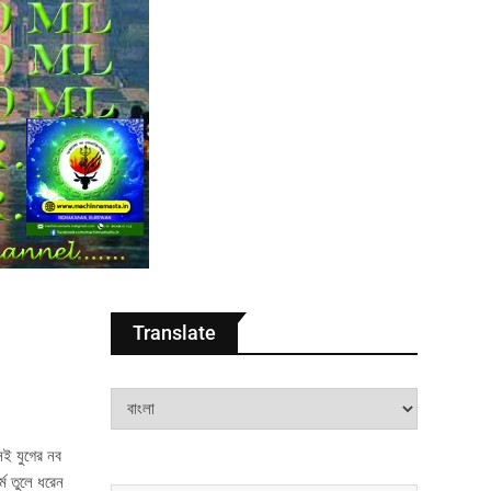
Translate
েই যুগের নব
্ম তুলে ধরেন