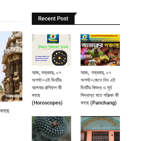
Recent Post
আজ, শুক্রবার, ০৭
আজ, শুক্রবার, ০৭
অগস্ট–এই দিনটির
অগস্ট–জেনে নিন এই
আপনার রাশিফল কী
দিনটির বিশুদ্ধ ও সূর্য
বলছে
সিদ্ধান্ত মতে পঞ্জিকা কী
(Horoscopes)
বলছে (Panchang)
 বলছে