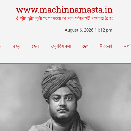
www.machinnamasta.in
ওঁ শ্রীং হ্রীং ক্লী গং গণপতয়ে বর বরদ সর্বজনস্ময়ী বশমানয় ঠঃ ঠঃ
August 6, 2026 11:12 pm
ম
রাজ্য
জেলা
জ্যোতিষ কথা
দেশ
উত্তরণ
অফব