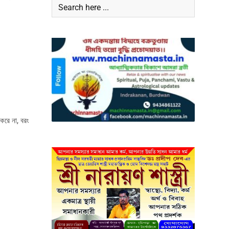
 করে না, বরং