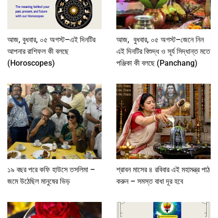
আজ, বুধবার, ০৫ অগস্ট–এই দিনটির
আজ, বুধবার, ০৫ অগস্ট–জেনে নিন
আপনার রাশিফল কী বলছে
এই দিনটির বিশুদ্ধ ও সূর্য সিদ্ধান্ত মতে
(Horoscopes)
পঞ্জিকা কী বলছে (Panchang)
১৯ বছর পরে কফি হাউসে তসলিমা –
শ্রাবন মাসের ৪ রবিবার এই মহামন্ত্র পাঠ
জমে উঠেছিল মানুষের ভিড়
করুন – সমস্ত বাধা দূর হবে