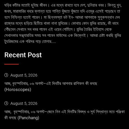
ঘড়ির কাঁটার মতোই ছুটছে জীবন। এর মধ্যে রাখতে হবে দেশ, দুনিয়ার খবর। কিন্তু খুন,
জখম, মারামারির খবরে ক্লান্ত হয়ে শান্তি খুঁজতে খুঁজতে যদি এতদূর এসেই পড়েছেন তা
হলে নিশ্চিন্ত হতেই পারেন। মা ছিন্নমস্তা ডট ইন- আমরা আপনাকে সুলুকসন্ধান দেব
রাজ্যের মধ্যে ছড়িয়ে ছিটিয়ে থাকা নানা মন্দিরের। কোথায় কোন মন্দির রয়েছে, কী ভাবে
পৌঁছবেন সেখানে সব খবর পাবেন এই ওয়েব পোর্টালে। মন্দির তৈরির ইতিহাস থেকে
সেখানকার সন্ধ্যারতির সময় সব পাবেন মাউসের এক কিক্লেই। আমরা চেষ্টা করছি মন্দির
ট্যুরিজমের এক পরিসর গড়ে তোলার....
Recent Post
August 5, 2026
আজ, বৃহস্পতিবার, ০৬ অগস্ট–এই দিনটির আপনার রাশিফল কী বলছে
(Horoscopes)
August 5, 2026
আজ, বৃহস্পতিবার, ০৬ অগস্ট–জেনে নিন এই দিনটির বিশুদ্ধ ও সূর্য সিদ্ধান্ত মতে পঞ্জিকা
কী বলছে (Panchang)