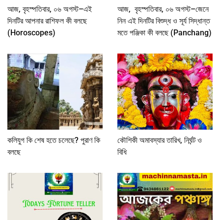
আজ, বৃহস্পতিবার, ০৬ অগস্ট–এই
আজ, বৃহস্পতিবার, ০৬ অগস্ট–জেনে
দিনটির আপনার রাশিফল কী বলছে
নিন এই দিনটির বিশুদ্ধ ও সূর্য সিদ্ধান্ত
(Horoscopes)
মতে পঞ্জিকা কী বলছে (Panchang)
কলিযুগ কি শেষ হতে চলেছে? পুরাণ কি
কৌশিকী অমাবস্যার তারিখ, নির্ঘন্ট ও
বলছে
বিধি