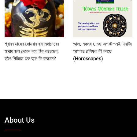
শ্রাবন মাসের সোমবার বাবা মহাদেবের
আজ, মঙ্গলবার, ০৪ অগস্ট–এই দিনটির
মাথায় জল দেবেন বলে ঠিক করেছেন,
আপনার রাশিফল কী বলছে
হঠাৎ পিরিয়ড শুরু হলে কি করবেন?
(Horoscopes)
About Us