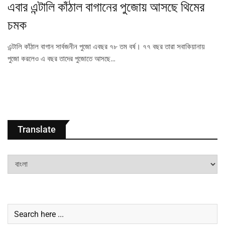
এবার এন্টালি কাঁঠাল বাগানের পুজোয় আসছে থিমের
চমক
এন্টালি কাঁঠাল বাগান সার্বজনীন পুজো এবছর ৭৮ তম বর্ষ। ৭৭ বছর তারা সবাকিয়ানায়
পুজো করলেও এ বছর তাদের পুজোতে আসছে…
Translate