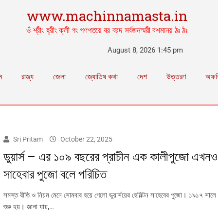
www.machinnamasta.in
ওঁ শ্রীং হ্রীং ক্লী গং গণপতয়ে বর বরদ সর্বজনস্ময়ী বশমানয় ঠঃ ঠঃ
August 8, 2026 1:45 pm
ম
রাজ্য
জেলা
জ্যোতিষ কথা
দেশ
উত্তরণ
অফব
Sri Pritam
October 22, 2025
ডুয়ার্স – এর ১০৯ বছরের প্রাচীন এক কালীপুজো এখনও 
সাহেবার পুজো বলে পরিচিত
সমস্ত রীতি ও নিয়ম মেনে সোমবার হয়ে গেলো ডুয়ার্সয়ের হেমিল্টন সাহেবের পুজো। ১৯১৭ সাল
শুরু হয়। জানা যায়,…