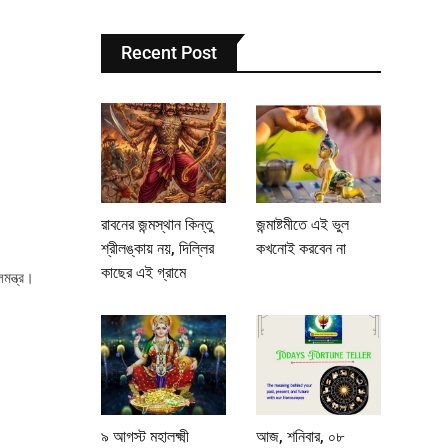
Recent Post
রাবনের জন্মস্থান কিন্তু
জন্মাষ্টমীতে এই ভুল
শ্রীলঙ্কায় নয়, দিল্লির
কখনোই করবেন না
কাছের এই গ্রামে
ন্ত্র।
৯ আগস্ট মহালক্ষ্মী
আজ, শনিবার, ০৮