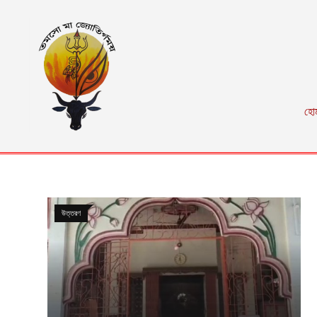
হো
উত্তরণ