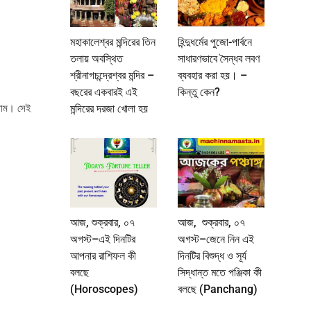
মহাকালেশ্বর মন্দিরের তিন
হিন্দুধর্মের পুজো-পার্বনে
তলায় অবস্থিত
সাধারণভাবে সৈন্ধব লবণ
শ্রীনাগচন্দ্রেশ্বর মন্দির –
ব্যবহার করা হয়। –
বছরের একবারই এই
কিন্তু কেন?
মন্দিরের দরজা খোলা হয়
 নাম। সেই
আজ, শুক্রবার, ০৭
আজ, শুক্রবার, ০৭
অগস্ট–এই দিনটির
অগস্ট–জেনে নিন এই
আপনার রাশিফল কী
দিনটির বিশুদ্ধ ও সূর্য
বলছে
সিদ্ধান্ত মতে পঞ্জিকা কী
(Horoscopes)
বলছে (Panchang)