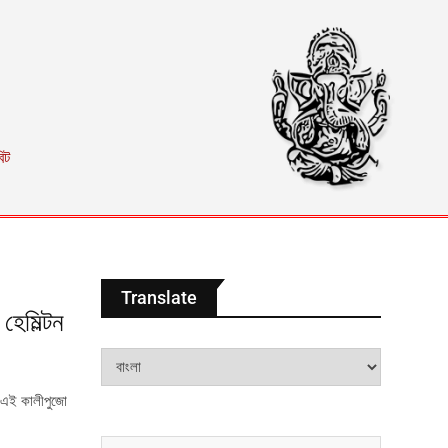
িট
Translate
হেমিল্টন
ে এই কালীপুজো