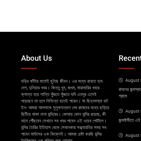
About Us
Recent
August 
ঘড়ির কাঁটার মতোই ছুটছে জীবন। এর মধ্যে রাখতে হবে
দেশ, দুনিয়ার খবর। কিন্তু খুন, জখম, মারামারির খবরে
রাবনের জন্মস্থ
ক্লান্ত হয়ে শান্তি খুঁজতে খুঁজতে যদি এতদূর এসেই
গ্রামে
পড়েছেন তা হলে নিশ্চিন্ত হতেই পারেন। মা ছিন্নমস্তা ডট
ইন- আমরা আপনাকে সুলুকসন্ধান দেব রাজ্যের মধ্যে ছড়িয়ে
August 
ছিটিয়ে থাকা নানা মন্দিরের। কোথায় কোন মন্দির রয়েছে, কী
জন্মাষ্টমীতে 
ভাবে পৌঁছবেন সেখানে সব খবর পাবেন এই ওয়েব পোর্টালে।
মন্দির তৈরির ইতিহাস থেকে সেখানকার সন্ধ্যারতির সময় সব
পাবেন মাউসের এক কিক্লেই। আমরা চেষ্টা করছি মন্দির
August 
ট্যুরিজমের এক পরিসর গড়ে তোলার....