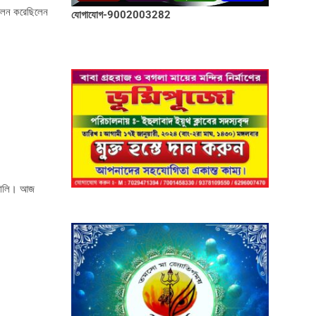
রচলন করেছিলেন
যোগাযোগ-9002003282
াঙালি। আজ