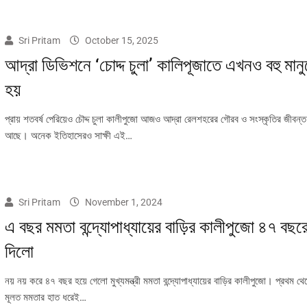
Sri Pritam
October 15, 2025
আদ্রা ডিভিশনে ‘চোদ্দ চুলা’ কালিপূজাতে এখনও বহু মান
হয়
প্রায় শতবর্ষ পেরিয়েও চৌদ্দ চুলা কালীপুজো আজও আদ্রা রেলশহরের গৌরব ও সংস্কৃতির জীবন্ত স
আছে। অনেক ইতিহাসেরও সাক্ষী এই…
Sri Pritam
November 1, 2024
এ বছর মমতা বন্দ্যোপাধ্যায়ের বাড়ির কালীপুজো ৪৭ বছরে
দিলো
নয় নয় করে ৪৭ বছর হয়ে গেলো মুখ্যমন্ত্রী মমতা বন্দ্যোপাধ্যায়ের বাড়ির কালীপুজো। প্রথম 
মূলত মমতার হাত ধরেই…