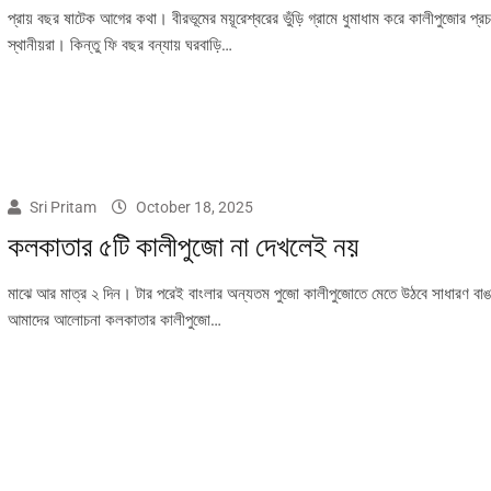
প্রায় বছর ষাটেক আগের কথা। বীরভূমের ময়ূরেশ্বরের ভুঁড়ি গ্রামে ধুমাধাম করে কালীপুজোর প্
স্থানীয়রা। কিন্তু ফি বছর বন্যায় ঘরবাড়ি…
Sri Pritam
October 18, 2025
কলকাতার ৫টি কালীপুজো না দেখলেই নয়
মাঝে আর মাত্র ২ দিন। টার পরেই বাংলার অন্যতম পুজো কালীপুজোতে মেতে উঠবে সাধারণ ব
আমাদের আলোচনা কলকাতার কালীপুজো…