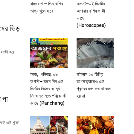
রাজযোগ – তিন রাশির
অগস্ট–এই দিনটির
ভাগ্য খুলে যাবে
আপনার রাশিফল কী
বলছে
(Horoscopes)
ুষের ভিড়
াক্ষী হয়ে
আজ, শনিবার, ০৮
মাইনাস ৫০ ডিগ্রি
অগস্ট–জেনে নিন এই
তাপমাত্রাতেও এই
দিনটির বিশুদ্ধ ও সূর্য
পুকুরের জল কখনো বরফ
সিদ্ধান্ত মতে পঞ্জিকা কী
হয় না
 পা
বলছে (Panchang)
থেকেই এই পুজো