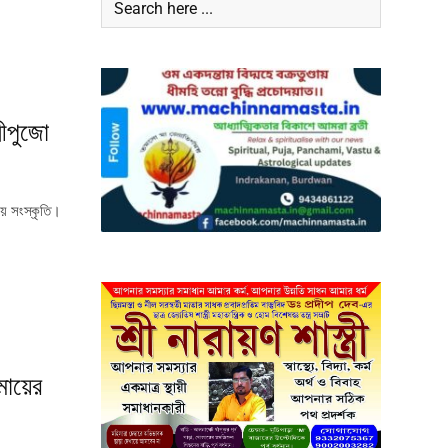
মীপুজো
য় সংস্কৃতি।
মায়ের