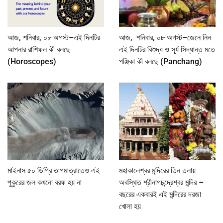
আজ, শনিবার, ০৮ অগস্ট–এই দিনটির
আজ, শনিবার, ০৮ অগস্ট–জেনে নিন
আপনার রাশিফল কী বলছে
এই দিনটির বিশুদ্ধ ও সূর্য সিদ্ধান্ত মতে
(Horoscopes)
পঞ্জিকা কী বলছে (Panchang)
মাইনাস ৫০ ডিগ্রি তাপমাত্রাতেও এই
মহাকালেশ্বর মন্দিরের তিন তলায়
পুকুরের জল কখনো বরফ হয় না
অবস্থিত শ্রীনাগচন্দ্রেশ্বর মন্দির –
বছরের একবারই এই মন্দিরের দরজা
খোলা হয়