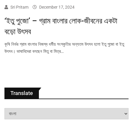
Sri Pritam
December 17, 2024
‘ইতু পুজো’ – গ্রাম বাংলার লোক-জীবনের একটা
বড়ো উৎসব
কৃষি নির্ভর গ্রাম বাংলার নিজস্ব ধৰ্মীয় সংস্কৃতির অন্যতম উৎসব হলো ইতু পুজো বা ইতু
উৎসব। ভাষাবিদেরা বলছেন মিতু বা মিত্র…
Translate