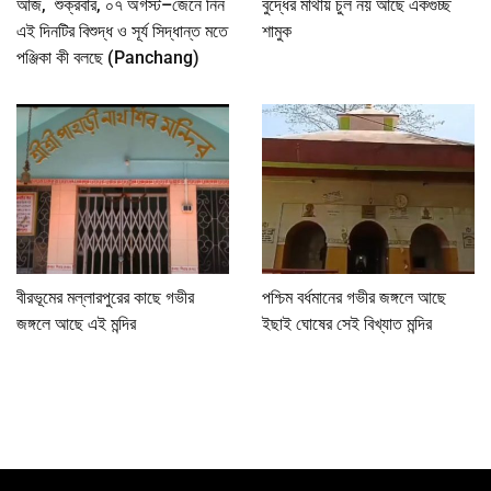
আজ, শুক্রবার, ০৭ অগস্ট–জেনে নিন
বুদ্ধের মাথায় চুল নয় আছে একগুচ্ছ
এই দিনটির বিশুদ্ধ ও সূর্য সিদ্ধান্ত মতে
শামুক
পঞ্জিকা কী বলছে (Panchang)
বীরভূমের মল্লারপুরের কাছে গভীর
পশ্চিম বর্ধমানের গভীর জঙ্গলে আছে
জঙ্গলে আছে এই মন্দির
ইছাই ঘোষের সেই বিখ্যাত মন্দির