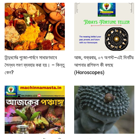
হিন্দুধর্মের পুজো-পার্বনে সাধারণভাবে
আজ, শুক্রবার, ০৭ অগস্ট–এই দিনটির
সৈন্ধব লবণ ব্যবহার করা হয়। – কিন্তু
আপনার রাশিফল কী বলছে
কেন?
(Horoscopes)