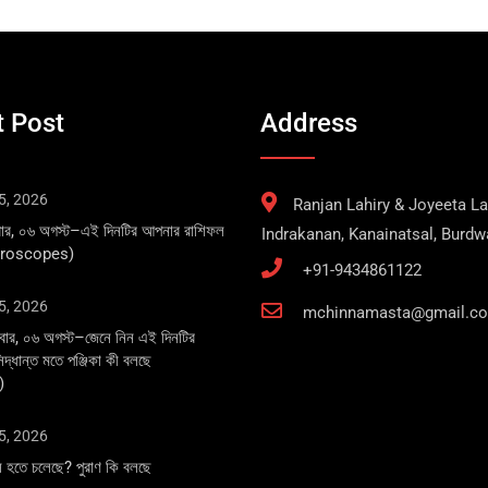
 Post
Address
5, 2026
Ranjan Lahiry & Joyeeta Lah
বার, ০৬ অগস্ট–এই দিনটির আপনার রাশিফল
Indrakanan, Kanainatsal, Burd
oroscopes)
+91-9434861122
5, 2026
mchinnamasta@gmail.c
বার, ০৬ অগস্ট–জেনে নিন এই দিনটির
 সিদ্ধান্ত মতে পঞ্জিকা কী বলছে
)
5, 2026
ষ হতে চলেছে? পুরাণ কি বলছে