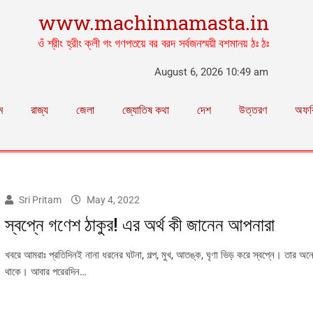
www.machinnamasta.in
ওঁ শ্রীং হ্রীং ক্লী গং গণপতয়ে বর বরদ সর্বজনস্ময়ী বশমানয় ঠঃ ঠঃ
August 6, 2026 10:49 am
ম
রাজ্য
জেলা
জ্যোতিষ কথা
দেশ
উত্তরণ
অফব
Sri Pritam
May 4, 2022
স্বপ্নে গণেশ ঠাকুর! এর অর্থ কী জানেন আপনারা
খবরে আমরাঃ প্রতিদিনই নানা ধরনের ঘটনা, গল্প, মুখ, আতঙ্ক, ঘৃণা ভিড় করে স্বপ্নে। তার অ
থাকে। আবার পরেরদিন…