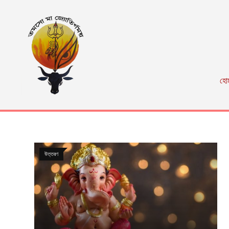
হো
উত্তরণ