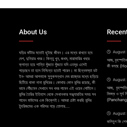
About Us
Recent
August 
ঘড়ির কাঁটার মতোই ছুটছে জীবন। এর মধ্যে রাখতে হবে
দেশ, দুনিয়ার খবর। কিন্তু খুন, জখম, মারামারির খবরে
আজ, বৃহস্পতি
ক্লান্ত হয়ে শান্তি খুঁজতে খুঁজতে যদি এতদূর এসেই
কী বলছে (H
পড়েছেন তা হলে নিশ্চিন্ত হতেই পারেন। মা ছিন্নমস্তা ডট
ইন- আমরা আপনাকে সুলুকসন্ধান দেব রাজ্যের মধ্যে ছড়িয়ে
August 
ছিটিয়ে থাকা নানা মন্দিরের। কোথায় কোন মন্দির রয়েছে, কী
আজ, বৃহস্পতি
ভাবে পৌঁছবেন সেখানে সব খবর পাবেন এই ওয়েব পোর্টালে।
বিশুদ্ধ ও সূর্য
মন্দির তৈরির ইতিহাস থেকে সেখানকার সন্ধ্যারতির সময় সব
(Panchang
পাবেন মাউসের এক কিক্লেই। আমরা চেষ্টা করছি মন্দির
ট্যুরিজমের এক পরিসর গড়ে তোলার....
August 
কলিযুগ কি শে