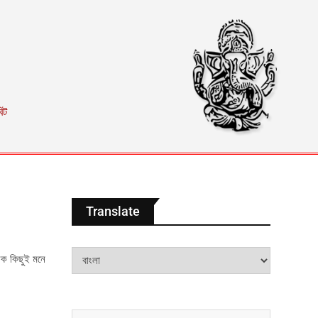
িট
Translate
নেক কিছুই মনে