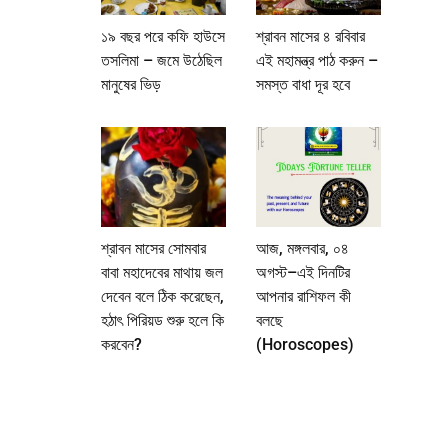
১৯ বছর পরে কফি হাউসে
শ্রাবন মাসের ৪ রবিবার
তসলিমা – জমে উঠেছিল
এই মহামন্ত্র পাঠ করুন –
মানুষের ভিড়
সমস্ত বাধা দূর হবে
শ্রাবন মাসের সোমবার
আজ, মঙ্গলবার, ০৪
বাবা মহাদেবের মাথায় জল
অগস্ট–এই দিনটির
দেবেন বলে ঠিক করেছেন,
আপনার রাশিফল কী
হঠাৎ পিরিয়ড শুরু হলে কি
বলছে
করবেন?
(Horoscopes)