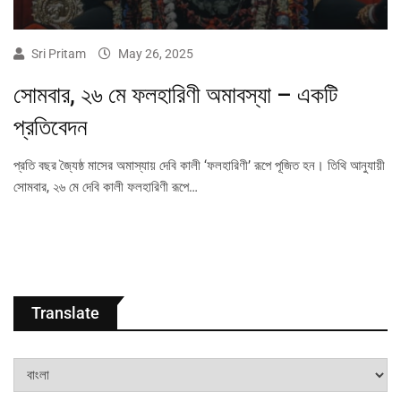
Sri Pritam
May 26, 2025
সোমবার, ২৬ মে ফলহারিণী অমাবস্যা – একটি
প্রতিবেদন
প্রতি বছর জ্যৈষ্ঠ মাসের অমাস্যায় দেবি কালী ‘ফলহারিণী’ রূপে পূজিত হন। তিথি আনুযায়ী
সোমবার, ২৬ মে দেবি কালী ফলহারিণী রূপে…
Translate