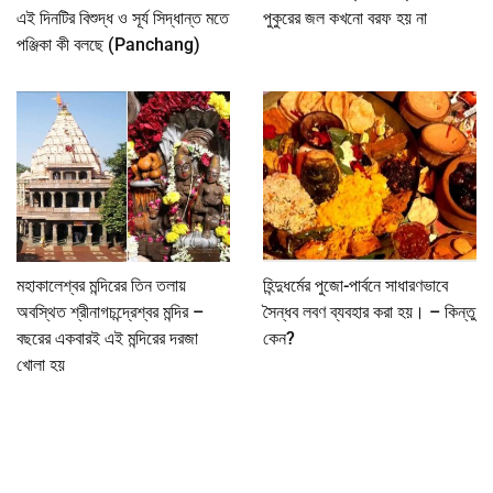
এই দিনটির বিশুদ্ধ ও সূর্য সিদ্ধান্ত মতে
পুকুরের জল কখনো বরফ হয় না
পঞ্জিকা কী বলছে (Panchang)
মহাকালেশ্বর মন্দিরের তিন তলায়
হিন্দুধর্মের পুজো-পার্বনে সাধারণভাবে
অবস্থিত শ্রীনাগচন্দ্রেশ্বর মন্দির –
সৈন্ধব লবণ ব্যবহার করা হয়। – কিন্তু
বছরের একবারই এই মন্দিরের দরজা
কেন?
খোলা হয়