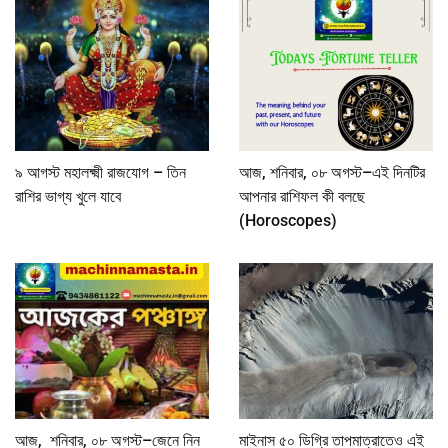
৯ আগস্ট মহালক্ষ্মী রাজযোগ – তিন
আজ, শনিবার, ০৮ অগস্ট–এই দিনটির
রাশির ভাগ্য খুলে যাবে
আপনার রাশিফল কী বলছে
(Horoscopes)
আজ, শনিবার, ০৮ অগস্ট–জেনে নিন
মাইনাস ৫০ ডিগ্রি তাপমাত্রাতেও এই