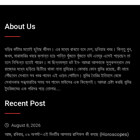
About Us
ঘড়ির কাঁটার মতোই ছুটছে জীবন। এর মধ্যে রাখতে হবে দেশ, দুনিয়ার খবর। কিন্তু খুন,
জখম, মারামারির খবরে ক্লান্ত হয়ে শান্তি খুঁজতে খুঁজতে যদি এতদূর এসেই পড়েছেন তা
হলে নিশ্চিন্ত হতেই পারেন। মা ছিন্নমস্তা ডট ইন- আমরা আপনাকে সুলুকসন্ধান দেব
রাজ্যের মধ্যে ছড়িয়ে ছিটিয়ে থাকা নানা মন্দিরের। কোথায় কোন মন্দির রয়েছে, কী ভাবে
পৌঁছবেন সেখানে সব খবর পাবেন এই ওয়েব পোর্টালে। মন্দির তৈরির ইতিহাস থেকে
সেখানকার সন্ধ্যারতির সময় সব পাবেন মাউসের এক কিক্লেই। আমরা চেষ্টা করছি মন্দির
ট্যুরিজমের এক পরিসর গড়ে তোলার....
Recent Post
August 8, 2026
আজ, রবিবার, ০৯ অগস্ট–এই দিনটির আপনার রাশিফল কী বলছে (Horoscopes)