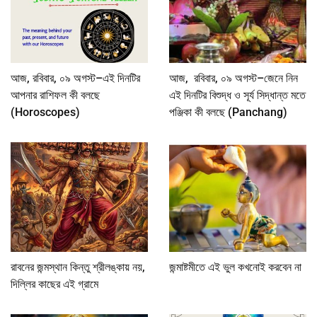
আজ, রবিবার, ০৯ অগস্ট–এই দিনটির
আজ, রবিবার, ০৯ অগস্ট–জেনে নিন
আপনার রাশিফল কী বলছে
এই দিনটির বিশুদ্ধ ও সূর্য সিদ্ধান্ত মতে
(Horoscopes)
পঞ্জিকা কী বলছে (Panchang)
রাবনের জন্মস্থান কিন্তু শ্রীলঙ্কায় নয়,
জন্মাষ্টমীতে এই ভুল কখনোই করবেন না
দিল্লির কাছের এই গ্রামে