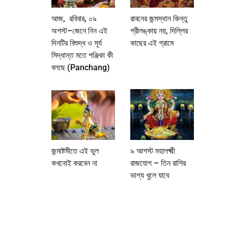
আজ, রবিবার, ০৯
রাবনের জন্মস্থান কিন্তু
অগস্ট–জেনে নিন এই
শ্রীলঙ্কায় নয়, দিল্লির
দিনটির বিশুদ্ধ ও সূর্য
কাছের এই গ্রামে
সিদ্ধান্ত মতে পঞ্জিকা কী
বলছে (Panchang)
জন্মাষ্টমীতে এই ভুল
৯ আগস্ট মহালক্ষ্মী
কখনোই করবেন না
রাজযোগ – তিন রাশির
ভাগ্য খুলে যাবে