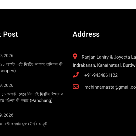
 Post
Address
9, 2026
Ranjan Lahiry & Joyeeta Lah
 ১০ অগস্ট–এই দিনটির আপনার রাশিফল কী
Indrakanan, Kanainatsal, Burd
oscopes)
+91-9434861122
9, 2026
mchinnamasta@gmail.c
১০ অগস্ট–জেনে নিন এই দিনটির বিশুদ্ধ ও
্ত মতে পঞ্জিকা কী বলছে (Panchang)
9, 2026
কেশবতী কন্যার চুলের দৈর্ঘ্য ৯ ফুট