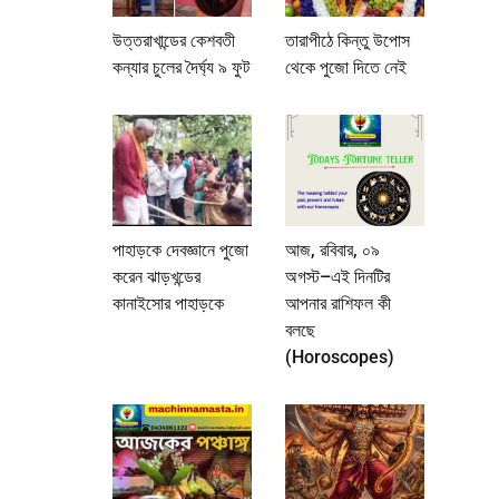
উত্তরাখান্ডের কেশবতী
তারাপীঠে কিন্তু উপোস
কন্যার চুলের দৈর্ঘ্য ৯ ফুট
থেকে পুজো দিতে নেই
পাহাড়কে দেবজ্ঞানে পুজো
আজ, রবিবার, ০৯
করেন ঝাড়খন্ডের
অগস্ট–এই দিনটির
কানাইসোর পাহাড়কে
আপনার রাশিফল কী
বলছে
(Horoscopes)