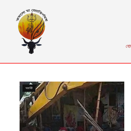
হো
অফবিট