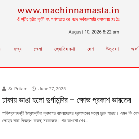
www.machinnamasta.in
ওঁ শ্রীং হ্রীং ক্লী গং গণপতয়ে বর বরদ সর্বজনস্ময়ী বশমানয় ঠঃ ঠঃ
August 10, 2026 8:22 am
ম
রাজ্য
জেলা
জ্যোতিষ কথা
দেশ
উত্তরণ
অফব
Sri Pritam
June 27, 2025
ঢাকায় ভাঙা হলো দুর্গামন্দির – ক্ষোভ প্রকাশ ভারতের
পাকিস্তানপন্থী উগ্রপন্থীরা ক্রমাগত বাংলাদেশের প্রশাসনের মধ্যে ঢুকে পড়ছে। এমন কি 
ক্ষেত্রে তারা নিয়ন্ত্রণ করছে সরকারকে। গত আগস্টে শেখ…