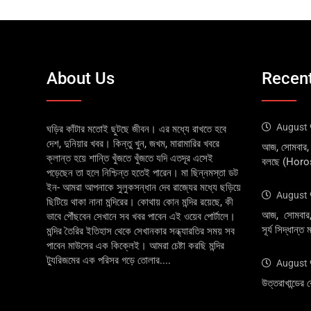
About Us
Recent
August 
ঘড়ির কাঁটার মতোই ছুটছে জীবন। এর মধ্যে রাখতে হবে
দেশ, দুনিয়ার খবর। কিন্তু খুন, জখম, মারামারির খবরে
আজ, সোমবার,
ক্লান্ত হয়ে শান্তি খুঁজতে খুঁজতে যদি এতদূর এসেই
বলছে (Hor
পড়েছেন তা হলে নিশ্চিন্ত হতেই পারেন। মা ছিন্নমস্তা ডট
ইন- আমরা আপনাকে সুলুকসন্ধান দেব রাজ্যের মধ্যে ছড়িয়ে
August 
ছিটিয়ে থাকা নানা মন্দিরের। কোথায় কোন মন্দির রয়েছে, কী
আজ, সোমবার, 
ভাবে পৌঁছবেন সেখানে সব খবর পাবেন এই ওয়েব পোর্টালে।
সূর্য সিদ্ধান
মন্দির তৈরির ইতিহাস থেকে সেখানকার সন্ধ্যারতির সময় সব
পাবেন মাউসের এক কিক্লেই। আমরা চেষ্টা করছি মন্দির
ট্যুরিজমের এক পরিসর গড়ে তোলার....
August 
উত্তরাখান্ডের 