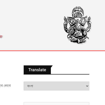
িট
Translate
কোনো কোনো