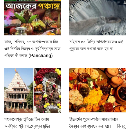
আজ, শনিবার, ০৮ অগস্ট–জেনে নিন
মাইনাস ৫০ ডিগ্রি তাপমাত্রাতেও এই
এই দিনটির বিশুদ্ধ ও সূর্য সিদ্ধান্ত মতে
পুকুরের জল কখনো বরফ হয় না
পঞ্জিকা কী বলছে (Panchang)
মহাকালেশ্বর মন্দিরের তিন তলায়
হিন্দুধর্মের পুজো-পার্বনে সাধারণভাবে
অবস্থিত শ্রীনাগচন্দ্রেশ্বর মন্দির –
সৈন্ধব লবণ ব্যবহার করা হয়। – কিন্তু