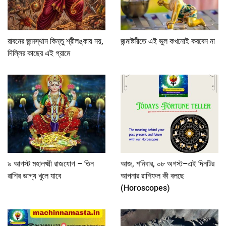
রাবনের জন্মস্থান কিন্তু শ্রীলঙ্কায় নয়,
জন্মাষ্টমীতে এই ভুল কখনোই করবেন না
দিল্লির কাছের এই গ্রামে
৯ আগস্ট মহালক্ষ্মী রাজযোগ – তিন
আজ, শনিবার, ০৮ অগস্ট–এই দিনটির
রাশির ভাগ্য খুলে যাবে
আপনার রাশিফল কী বলছে
(Horoscopes)