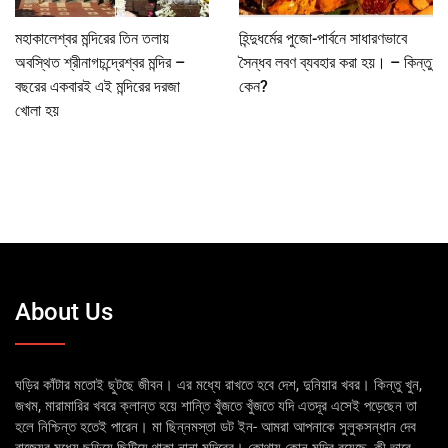
মহাকালেশ্বর মন্দিরের তিন তলায়
হিন্দুধর্মের পুজো-পার্বনে সাধারণভাবে
অবস্থিত শ্রীনাগচন্দ্রেশ্বর মন্দির –
সৈন্ধব লবণ ব্যবহার করা হয়। – কিন্তু
বছরের একবারই এই মন্দিরের দরজা
কেন?
খোলা হয়
About Us
ঘড়ির কাঁটার মতোই ছুটছে জীবন। এর মধ্যে রাখতে হবে দেশ, দুনিয়ার খবর। কিন্তু খুন,
জখম, মারামারির খবরে ক্লান্ত হয়ে শান্তি খুঁজতে খুঁজতে যদি এতদূর এসেই পড়েছেন তা
হলে নিশ্চিন্ত হতেই পারেন। মা ছিন্নমস্তা ডট ইন- আমরা আপনাকে সুলুকসন্ধান দেব