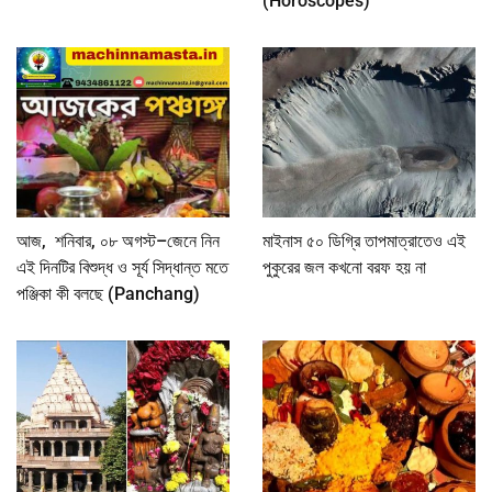
(Horoscopes)
আজ, শনিবার, ০৮ অগস্ট–জেনে নিন
মাইনাস ৫০ ডিগ্রি তাপমাত্রাতেও এই
এই দিনটির বিশুদ্ধ ও সূর্য সিদ্ধান্ত মতে
পুকুরের জল কখনো বরফ হয় না
পঞ্জিকা কী বলছে (Panchang)