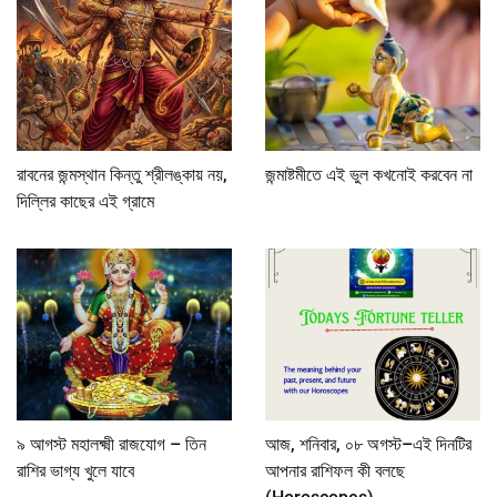
রাবনের জন্মস্থান কিন্তু শ্রীলঙ্কায় নয়,
জন্মাষ্টমীতে এই ভুল কখনোই করবেন না
দিল্লির কাছের এই গ্রামে
৯ আগস্ট মহালক্ষ্মী রাজযোগ – তিন
আজ, শনিবার, ০৮ অগস্ট–এই দিনটির
রাশির ভাগ্য খুলে যাবে
আপনার রাশিফল কী বলছে