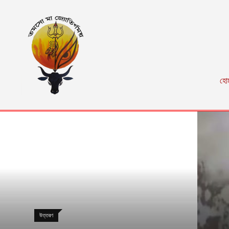
হো
উত্তরণ