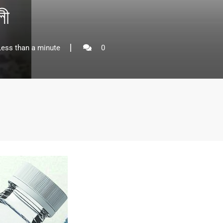
লী
ess than a minute
0