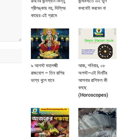
রাবনের জন্মস্থান কিন্তু
জন্মাষ্টমীতে এই ভুল
শ্রীলঙ্কায় নয়, দিল্লির
কখনোই করবেন না
কাছের এই গ্রামে
৯ আগস্ট মহালক্ষ্মী
আজ, শনিবার, ০৮
রাজযোগ – তিন রাশির
অগস্ট–এই দিনটির
ভাগ্য খুলে যাবে
আপনার রাশিফল কী
বলছে
(Horoscopes)