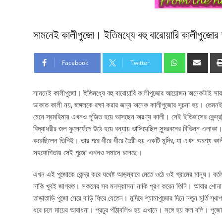
সামনেই কালীপুজো। ইতিমধ্যে বহু বারোয়ারি কালীপুজ
Facebook
Twitter
সামনেই কালীপুজো। ইতিমধ্যে বহু বারোয়ারি কালীপুজোর আয়োজন অনেকটাই সারা। 
ডাকাত কালী নয়, জঙ্গলকে রক্ষা করার জন্য অনেক কালীপুজোর সূচনা হয়। তেমন
মেনে স্বমহিমায় এখনও পূজিত হয়ে আসছেন অরণ্য কালী। সেই ইতিহাসের কেন্দ্রবিন্
বিদ্যাধরীর জল ফুলেফেঁপে উঠে হয়ে বন্যায় ভাসিয়েছিল সুন্দরবনের বিভিন্ন এলাক
করেছিলেন তিনিই। তার পরে ধীরে ধীরে তৈরী হয় একটি মন্দির, যা এখন অরণ্য 
সহযোগিতায় সেই পুজো এখনও সমানে চলেছে।
এখন এই পুজোকে কেন্দ্র করে যথেষ্ট আড়ম্বারে মেতে ওঠে ওই গ্রামের মানুষ। বর্ত
নাকি খুবই জাগ্রত। সকলের সব মনস্কামনা নাকি পূরণ করেন তিনি। আবার শোনা যা
তাড়াতাড়ি পুজো সেরে বাড়ি ফিরে যেতেন। মন্দিরে শ্যামাপুজোর দিনে নতুন মূর্তি
ধরে চলে মায়ের আরাধনা। প্রচুর পাঁঠাবলিও হয় এখানে। সঙ্গে হয় ফল বলি। পুজো