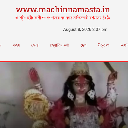
www.machinnamasta.in
ওঁ শ্রীং হ্রীং ক্লী গং গণপতয়ে বর বরদ সর্বজনস্ময়ী বশমানয় ঠঃ ঠঃ
August 8, 2026 2:07 pm
ম
রাজ্য
জেলা
জ্যোতিষ কথা
দেশ
উত্তরণ
অফব