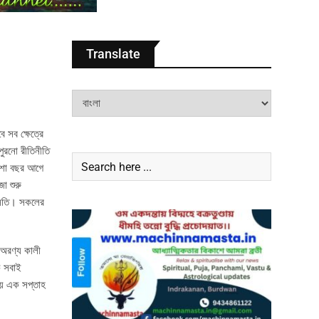
Translate
 সব ক্ষেত্রে
ুরনো রীতিনীতি
াইশো বছর আগে
ো শুরু
নবসতি। সকলের
া অরণ্য কালী
ি সবাই
ময়ে এক সপ্তাহ