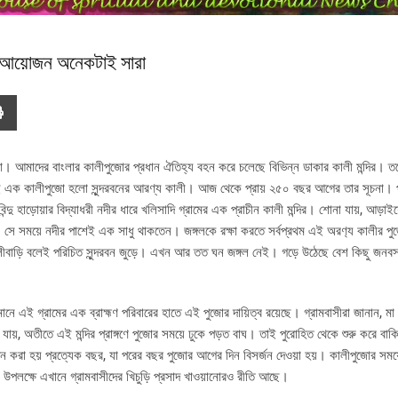
োর আয়োজন অনেকটাই সারা
আমাদের বাংলার কালীপুজোর প্রধান ঐতিহ্য বহন করে চলেছে বিভিন্ন ডাকার কালী মন্দির। তবে
ই এক কালীপুজো হলো সুন্দরবনের আরণ্য কালী। আজ থেকে প্রায় ২৫০ বছর আগের তার সূচনা। প
দু হাড়োয়ার বিদ্যাধরী নদীর ধারে খলিসাদি গ্রামের এক প্রাচীন কালী মন্দির। শোনা যায়, আড়
া। সে সময়ে নদীর পাশেই এক সাধু থাকতেন। জঙ্গলকে রক্ষা করতে সর্বপ্রথম এই অরণ‍্য কালীর পুজ
কালীবাড়ি বলেই পরিচিত সুন্দরবন জুড়ে। এখন আর তত ঘন জঙ্গল নেই। গড়ে উঠেছে বেশ কিছু জ
মানে এই গ্রামের এক ব্রাহ্মণ পরিবারের হাতে এই পুজোর দায়িত্ব রয়েছে। গ্রামবাসীরা জানান, ম
য়, অতীতে এই মন্দির প্রাঙ্গণে পুজোর সময়ে ঢুকে পড়ত বাঘ। তাই পুরোহিত থেকে শুরু করে বাক
 স্থাপন করা হয় প্রত্যেক বছর, যা পরের বছর পুজোর আগের দিন বিসর্জন দেওয়া হয়। কালীপুজোর স
 উপলক্ষে এখানে গ্রামবাসীদের খিচুড়ি প্রসাদ খাওয়ানোরও রীতি আছে।