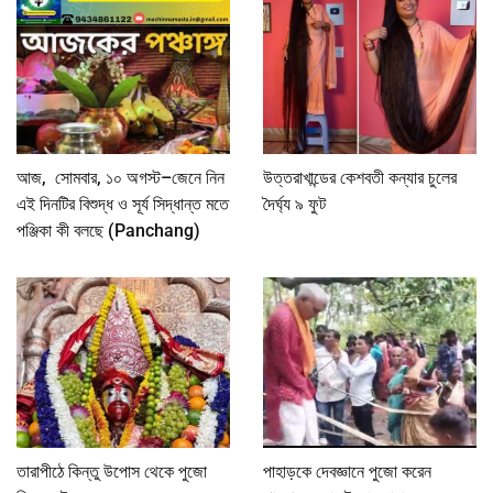
আজ, সোমবার, ১০ অগস্ট–জেনে নিন
উত্তরাখান্ডের কেশবতী কন্যার চুলের
এই দিনটির বিশুদ্ধ ও সূর্য সিদ্ধান্ত মতে
দৈর্ঘ্য ৯ ফুট
পঞ্জিকা কী বলছে (Panchang)
তারাপীঠে কিন্তু উপোস থেকে পুজো
পাহাড়কে দেবজ্ঞানে পুজো করেন