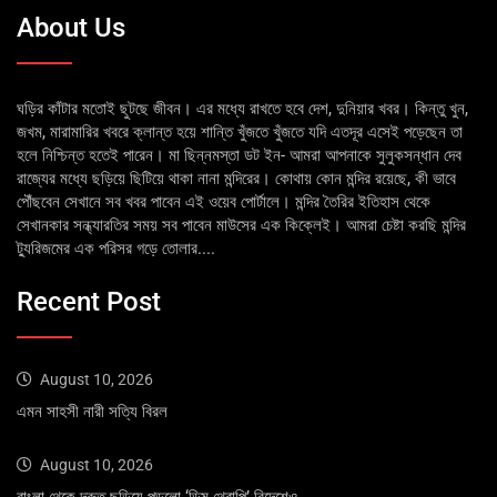
About Us
ঘড়ির কাঁটার মতোই ছুটছে জীবন। এর মধ্যে রাখতে হবে দেশ, দুনিয়ার খবর। কিন্তু খুন,
জখম, মারামারির খবরে ক্লান্ত হয়ে শান্তি খুঁজতে খুঁজতে যদি এতদূর এসেই পড়েছেন তা
হলে নিশ্চিন্ত হতেই পারেন। মা ছিন্নমস্তা ডট ইন- আমরা আপনাকে সুলুকসন্ধান দেব
রাজ্যের মধ্যে ছড়িয়ে ছিটিয়ে থাকা নানা মন্দিরের। কোথায় কোন মন্দির রয়েছে, কী ভাবে
পৌঁছবেন সেখানে সব খবর পাবেন এই ওয়েব পোর্টালে। মন্দির তৈরির ইতিহাস থেকে
সেখানকার সন্ধ্যারতির সময় সব পাবেন মাউসের এক কিক্লেই। আমরা চেষ্টা করছি মন্দির
ট্যুরিজমের এক পরিসর গড়ে তোলার....
Recent Post
August 10, 2026
এমন সাহসী নারী সত্যি বিরল
August 10, 2026
বাংলা থেকে দ্রুত ছড়িয়ে পড়লো ‘ডিম থেরাপি’ বিদেশেও