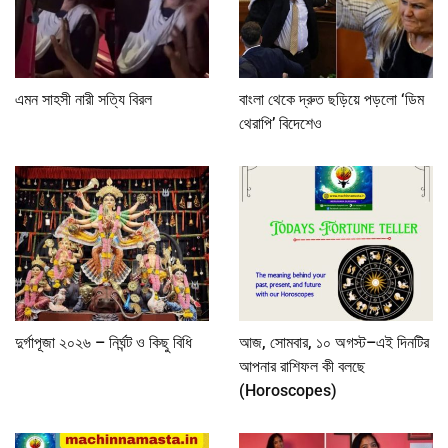
এমন সাহসী নারী সত্যি বিরল
বাংলা থেকে দ্রুত ছড়িয়ে পড়লো ‘ডিম
থেরাপি’ বিদেশেও
দুর্গাপূজা ২০২৬ – নির্ঘন্ট ও কিছু বিধি
আজ, সোমবার, ১০ অগস্ট–এই দিনটির
আপনার রাশিফল কী বলছে
(Horoscopes)