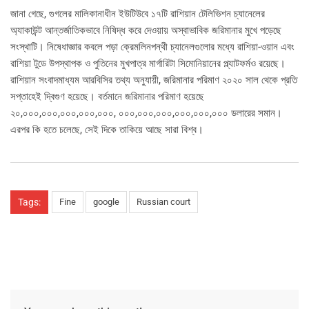
জানা গেছে, গুগলের মালিকানাধীন ইউটিউবে ১৭টি রাশিয়ান টেলিভিশন চ্যানেলের
অ্যাকাউন্ট আন্তর্জাতিকভাবে নিষিদ্ধ করে দেওয়ায় অস্বাভাবিক জরিমানার মুখে পড়েছে
সংস্থাটি। নিষেধাজ্ঞার কবলে পড়া ক্রেমলিনপন্থী চ্যানেলগুলোর মধ্যে রাশিয়া-ওয়ান এবং
রাশিয়া টুডে উপস্থাপক ও পুতিনের মুখপাত্র মার্গারিটা সিমোনিয়ানের প্ল্যাটফর্মও রয়েছে।
রাশিয়ান সংবাদমাধ্যম আরবিসির তথ্য অনুযায়ী, জরিমানার পরিমাণ ২০২০ সাল থেকে প্রতি
সপ্তাহেই দ্বিগুণ হয়েছে। বর্তমানে জরিমানার পরিমাণ হয়েছে
২০,০০০,০০০,০০০,০০০,০০০, ০০০,০০০,০০০,০০০,০০০,০০০ ডলারের সমান।
এরপর কি হতে চলেছে, সেই দিকে তাকিয়ে আছে সারা বিশ্ব।
Tags:
Fine
google
Russian court