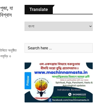
ূজা, যা
Translate
বিশ্বাস
িথিতে অনুষ্ঠিত
সমৃদ্ধি ও