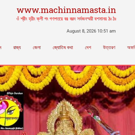
www.machinnamasta.in
ওঁ শ্রীং হ্রীং ক্লী গং গণপতয়ে বর বরদ সর্বজনস্ময়ী বশমানয় ঠঃ ঠঃ
August 8, 2026 10:51 am
ম
রাজ্য
জেলা
জ্যোতিষ কথা
দেশ
উত্তরণ
অফব