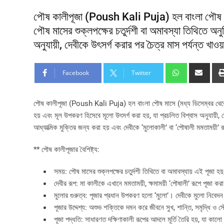
পৌষ কালীপূজা (Poush Kali Puja) হল বাংলা পৌষ মাসে
পৌষ মাসের শুক্লপক্ষের চতুর্দশী বা অমাবস্যা তিথিতে অনু
অনুযায়ী, দেবীকে উৎসর্গ করার পর চৈত্র মাস পর্যন্ত খাওয়
Facebook
Twitter
পৌষ কালীপূজা (Poush Kali Puja) হল বাংলা পৌষ মাসে (মধ্য ডিসেম্বর থেকে মধ্য
হয় এবং মূল উপকরণ হিসেবে মূলো উৎসর্গ করা হয়, যা প্রচলিত বিশ্বাস অনুযায়ী, 
আধ্যাত্মিক মুক্তির জন্য করা হয় এবং দেবীকে ‘মুলোকালী’ বা ‘পৌষালী মমতাময়ী’
** পৌষ কালীপূজার বৈশিষ্ট্য:
সময়: পৌষ মাসের শুক্লপক্ষের চতুর্দশী তিথিতে বা অমাবস্যায় এই পূজা 
দেবীর রূপ: মা কালীকে এখানে মমতাময়ী, ক্ষমাময়ী ‘পৌষালী’ রূপে পূজা করা
মুলোর গুরুত্ব: পূজার প্রধান উপকরণ হলো ‘মুলো’। দেবীকে মুলো নিবেদন 
পূজার উদ্দেশ্য: অশুভ শক্তিকে দমন করে জীবনে সুখ, শান্তি, সমৃদ্ধি ও
পূজা পদ্ধতি: সাধারণত দক্ষিণাকালী রূপের আদলে মূর্তি তৈরি হয়, যা কালো