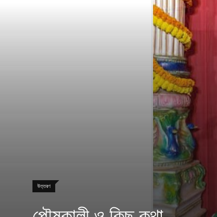
উত্তরণ
পৌষকালী ও কিছু কথা