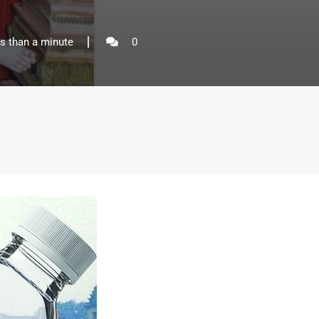
s than a minute
0