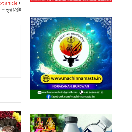
xt article
 পূজা নির্ঘান্ট