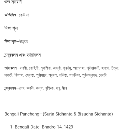
শুভ সময়টা
অভিজিৎ
—
কেউ না
দিশা শূল
দিশা শূল—
উত্তর
চন্দ্রবলম এবং তারাবলম
তারাবলম—
ভরণী, রোহিণী, মৃগশিরা, আর্দ্রা, পুনর্বসু, অশ্লেষা, পূর্বফাল্গুনী, হস্তা, চিত্রা,
স্বাতী, বিশাখা, জ্যেষ্ঠা, পূর্বাষাঢ়া, শ্রবণা, ধনিষ্ঠা, শতভিষা, পূর্বভাদ্রপদ, রেবতী
চন্দ্রবলম—
মেষ, কর্কট, কন্যা, বৃশ্চিক, ধনু, মীন
Bengali Panchang—(Surja Sidhanta & Bisudha Sidhanta)
Bengali Date- Bhadro 14, 1429