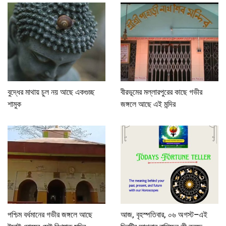
বুদ্ধের মাথায় চুল নয় আছে একগুচ্ছ
বীরভূমের মল্লারপুরের কাছে গভীর
শামুক
জঙ্গলে আছে এই মন্দির
পশ্চিম বর্ধমানের গভীর জঙ্গলে আছে
আজ, বৃহস্পতিবার, ০৬ অগস্ট–এই