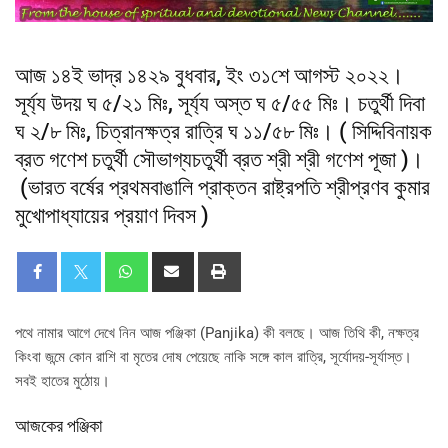
আজ ১৪ই ভাদ্র ১৪২৯ বুধবার, ইং ৩১শে আগস্ট ২০২২।
সূর্য্য উদয় ঘ ৫/২১ মিঃ, সূর্য্য অস্ত ঘ ৫/৫৫ মিঃ। চতুর্থী দিবা
ঘ ২/৮ মিঃ, চিত্রানক্ষত্র রাত্রি ঘ ১১/৫৮ মিঃ। ( সিদ্দিবিনায়ক
ব্রত গণেশ চতুর্থী সৌভাগ্যচতুর্থী ব্রত শ্রী শ্রী গণেশ পূজা )।
(ভারত বর্ষের প্রথমবাঙালি প্রাক্তন রাষ্ট্রপতি শ্রীপ্রণব কুমার
মুখোপাধ্যায়ের প্রয়াণ দিবস )
পথে নামার আগে দেখে নিন আজ পঞ্জিকা (Panjika) কী বলছে। আজ তিথি কী, নক্ষত্র
কিংবা জন্মে কোন রাশি বা মৃতের দোষ পেয়েছে নাকি সঙ্গে কাল রাত্রি, সূর্যোদয়-সূর্যাস্ত।
সবই হাতের মুঠোয়।
আজকের পঞ্জিকা