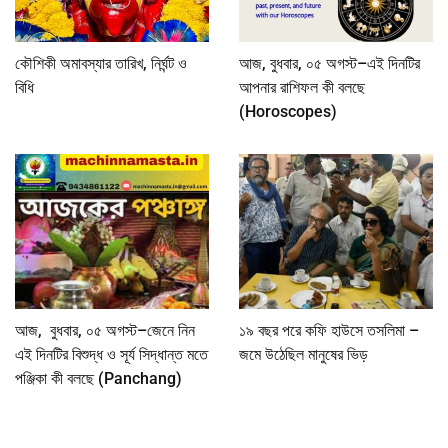
কৌশিকী অমাবস্যার তারিখ, নির্ঘন্ট ও
আজ, বুধবার, ০৫ অগস্ট–এই দিনটির
বিধি
আপনার রাশিফল কী বলছে
(Horoscopes)
আজ, বুধবার, ০৫ অগস্ট–জেনে নিন
১৯ বছর পরে কফি হাউসে তসলিমা –
এই দিনটির বিশুদ্ধ ও সূর্য সিদ্ধান্ত মতে
জমে উঠেছিল মানুষের ভিড়
পঞ্জিকা কী বলছে (Panchang)