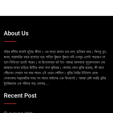
About Us
ঘড়ির কাঁটার মতোই ছুটছে জীবন। এর মধ্যে রাখতে হবে দেশ, দুনিয়ার খবর। কিন্তু খুন,
জখম, মারামারির খবরে ক্লান্ত হয়ে শান্তি খুঁজতে খুঁজতে যদি এতদূর এসেই পড়েছেন তা
হলে নিশ্চিন্ত হতেই পারেন। মা ছিন্নমস্তা ডট ইন- আমরা আপনাকে সুলুকসন্ধান দেব
রাজ্যের মধ্যে ছড়িয়ে ছিটিয়ে থাকা নানা মন্দিরের। কোথায় কোন মন্দির রয়েছে, কী ভাবে
পৌঁছবেন সেখানে সব খবর পাবেন এই ওয়েব পোর্টালে। মন্দির তৈরির ইতিহাস থেকে
সেখানকার সন্ধ্যারতির সময় সব পাবেন মাউসের এক কিক্লেই। আমরা চেষ্টা করছি মন্দির
ট্যুরিজমের এক পরিসর গড়ে তোলার....
Recent Post