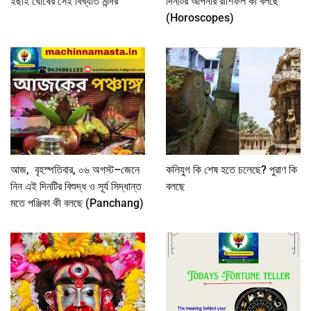
ইছাই ঘোষের সেই বিখ্যাত মন্দির
দিনটির আপনার রাশিফল কী বলছে
(Horoscopes)
আজ, বৃহস্পতিবার, ০৬ অগস্ট–জেনে
কলিযুগ কি শেষ হতে চলেছে? পুরাণ কি
নিন এই দিনটির বিশুদ্ধ ও সূর্য সিদ্ধান্ত
বলছে
মতে পঞ্জিকা কী বলছে (Panchang)